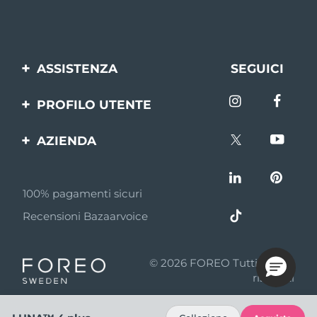
ASSISTENZA
SEGUICI
Contattaci
PROFILO UTENTE
Ordini e spedizioni
Registrazione del
AZIENDA
prodotto
Garanzia e resi
FOREO
Aiuto
FAQ
100% pagamenti sicuri
Affiliazione
Informazioni sulla
Recensioni Bazaarvoice
batteria
Notizie di affiliazione
MYSA
© 2026 FOREO Tutti i diritti
Rivenditori
riservati
Termini di Utilizzo