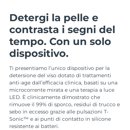
ROUTINE BEAUTY SVEDESI
Austria
Consegna stimata
8/9/26
Detergi la pelle e
Bahrein
Consegna stimata
8/10/26
contrasta i segni del
Detersione viso
Lifting viso
Belgio
Consegna stimata
8/9/26
tempo. Con un solo
LUNA™ 4 pacchetto
BEAR™ 2 pacchetto
dispositivo.
Bermuda
Consegna stimata
8/15/26
Anti-aging massage
Microcurrent toning
Bosnia ed
Consegna stimata
8/12/26
Ti presentiamo l’unico dispositivo per la
Idratazione
Igiene orale
Erzegovina
LUNA™ 4 Plus
BEAR™ 2 go
detersione del viso dotato di trattamenti
UFO™ 3 pacchetto
issa™ 4
Massage, LED heating
Microcurrent toning on-the-go
anti-age dall’efficacia clinica, basati su una
Brunei
Consegna stimata
8/14/26
TRATTAMENTI ANTI-AGE FAQ™
Deep facial hydration
Hybrid silicone sonic toothbrush
microcorrente mirata e una terapia a luce
LED. È clinicamente dimostrato che
Bulgaria
Consegna stimata
8/9/26
NEW
LUNA™ 4 Men
BEAR™ 2 eyes & lips
rimuove il 99% di sporco, residui di trucco e
UFO™ 3 LED
issa™ 4 plus
Canada
For men, anti-aging massage
Microcurrent line smoothing device
Consegna stimata
8/13/26
sebo in eccesso grazie alle pulsazioni T-
Near-infrared and red light therapy
Smart hybrid silicone sonic toothbrush
Sonic™ e ai punti di contatto in silicone
device
Anti-age
Trattamenti LED
Cile
Consegna stimata
8/13/26
resistente ai batteri.