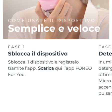
COME USARE IL DISPOSITIVO
Semplice e veloce
FASE 1
FASE
Sblocca il dispositivo
Dete
Sblocca il dispositivo e registralo
Inumid
tramite l’app.
Scarica
qui l’app FOREO
deterg
For You.
ottima
Micro
accend
pulsan