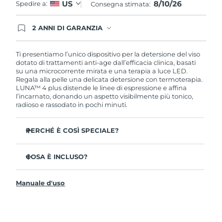
8/10/26
US
Spedire a:
Consegna stimata:
Slovacchia
Consegna stimata
8/9/26
2 ANNI DI GARANZIA
Gli ordini registrati oggi avranno una copertura
Slovenia
Consegna stimata
8/9/26
completa della garanzia FOREO. Questo significa
che, in caso di difetti nei primi 2 anni dalla data di
Ti presentiamo l’unico dispositivo per la detersione del viso
acquisto, FOREO sostituirà il tuo prodotto
dotato di trattamenti anti-age dall’efficacia clinica, basati
Sudafrica
Consegna stimata
8/17/26
gratuitamente.
su una microcorrente mirata e una terapia a luce LED.
Regala alla pelle una delicata detersione con termoterapia.
LUNA™ 4 plus distende le linee di espressione e affina
Corea del Sud
Consegna stimata
8/11/26
l’incarnato, donando un aspetto visibilmente più tonico,
radioso e rassodato in pochi minuti.
Spagna
Consegna stimata
8/9/26
PERCHÉ È COSÌ SPECIALE?
Svezia
Consegna stimata
8/9/26
Clinicamente testato per rimuovere il 99% di sporco,
residui di trucco e sebo in eccesso.
COSA È INCLUSO?
Svizzera
Consegna stimata
8/9/26
35 volte più igienico delle spazzole con setole in nylon.
LUNA
4 plus
™
Il 98% delle persone afferma di avere una pelle più
Manuale d'uso
Taiwan
Consegna stimata
8/14/26
Cavo di ricarica USB
liscia, morbida e luminosa.
Custodia da viaggio
Il 90% delle persone ha notato una pelle dall’aspetto
Thailandia
Consegna stimata
8/13/26
più giovane e sano.
Guida rapida