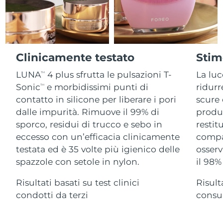
Advanced pore care essentials
For healthy hair
18% PAP
Israele
Consegna stimata
8/13/26
Cosmetici
Uomini
Italia
Consegna stimata
8/9/26
Clinicamente testato
Stim
Giappone
Consegna stimata
8/12/26
LUNA
4 plus sfrutta le pulsazioni T-
La luc
TM
Vedi tutto
Jersey
Consegna stimata
8/14/26
Sonic
e morbidissimi punti di
ridur
TM
contatto in silicone per liberare i pori
scure 
Kazakistan
Consegna stimata
8/11/26
dalle impurità. Rimuove il 99% di
produz
APP FOREO
sporco, residui di trucco e sebo in
restit
Kuwait
Consegna stimata
8/9/26
eccesso con un’efficacia clinicamente
compa
CHI SIAMO
testata ed è 35 volte più igienico delle
osserv
Lettonia
Consegna stimata
8/9/26
spazzole con setole in nylon.
il 98
Libano
Consegna stimata
8/10/26
Risultati basati su test clinici
Risult
condotti da terzi
consum
Lituania
Consegna stimata
8/9/26
Lussemburgo
Consegna stimata
8/9/26