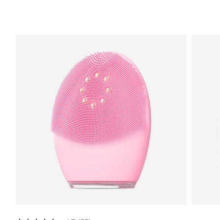
RAS di Macao
Consegna stimata
8/11/26
Malaysia
Consegna stimata
8/12/26
Malta
Consegna stimata
8/9/26
Messico
Consegna stimata
8/13/26
Monaco
Consegna stimata
8/10/26
Paesi Bassi
Consegna stimata
8/9/26
Nuova Zelanda
Consegna stimata
8/9/26
Norvegia
Consegna stimata
8/9/26
Oman
Consegna stimata
8/12/26