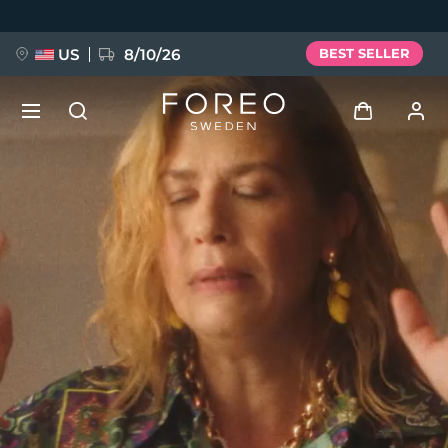
Salta
al
contenuto
principale
US
8/10/26
BEST SELLER
NUOVO
Accedi
Lingua
BREAKING NEWS
Profilo utente
English
Deutsch
Español
I miei dispositivi
FAQ™ Pure Beauty-Tech Elixir
Français
Italiano
Português
I miei ordini
Polski
Svenska
Русский
Türkçe
简体中文
繁體中文
I miei indirizzi
issa™ Teeth Whitening Set
I miei abbonamenti