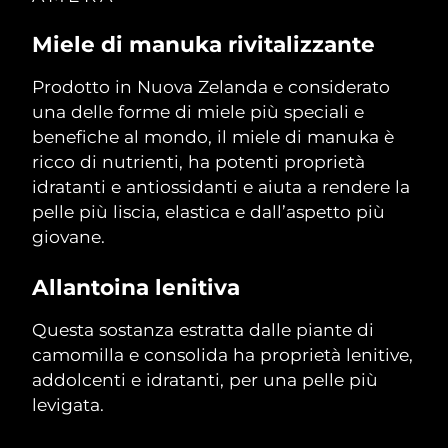
Filippine
Consegna stimata
8/14/26
Miele di manuka rivitalizzante
Polonia
Consegna stimata
8/12/26
Prodotto in Nuova Zelanda e considerato
una delle forme di miele più speciali e
Portogallo
Consegna stimata
8/11/26
benefiche al mondo, il miele di manuka è
Portorico
ricco di nutrienti, ha potenti proprietà
Consegna stimata
8/13/26
idratanti e antiossidanti e aiuta a rendere la
Qatar
Consegna stimata
8/12/26
pelle più liscia, elastica e dall’aspetto più
giovane.
Riunione
Consegna stimata
8/16/26
Allantoina lenitiva
Romania
Consegna stimata
8/11/26
Questa sostanza estratta dalle piante di
Russia
Consegna stimata
8/19/26
camomilla e consolida ha proprietà lenitive,
addolcenti e idratanti, per una pelle più
Arabia Saudita
Consegna stimata
8/12/26
levigata.
Singapore
Consegna stimata
8/13/26