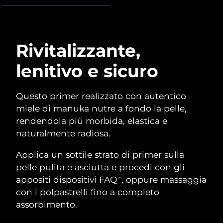
Advanced pore care essentials
For healthy hair
18% PAP
Israele
Consegna stimata
8/15/26
Cosmetici
Uomini
Italia
Consegna stimata
8/11/26
Rivitalizzante,
Giappone
Consegna stimata
8/14/26
lenitivo e sicuro
Vedi tutto
Jersey
Consegna stimata
8/16/26
Questo primer realizzato con autentico
Kazakistan
Consegna stimata
8/13/26
miele di manuka nutre a fondo la pelle,
APP FOREO
rendendola più morbida, elastica e
Kuwait
Consegna stimata
8/11/26
naturalmente radiosa.
CHI SIAMO
Lettonia
Consegna stimata
8/11/26
Applica un sottile strato di primer sulla
pelle pulita e asciutta e procedi con gli
Libano
Consegna stimata
8/12/26
appositi dispositivi FAQ
, oppure massaggia
TM
con i polpastrelli fino a completo
Lituania
Consegna stimata
8/11/26
assorbimento.
Lussemburgo
Consegna stimata
8/11/26