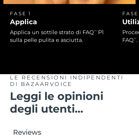
Turchia
Consegna stimata
8/12/26
FASE 1
FASE
Emirati Arabi Uniti
Consegna stimata
8/12/26
Applica
Util
Applica un sottile strato di FAQ
P1
Proced
TM
Regno Unito
Consegna stimata
8/11/26
sulla pelle pulita e asciutta.
FAQ
.
TM
Stati Uniti
Consegna stimata
8/12/26
Uzbekistan
Consegna stimata
8/16/26
LE RECENSIONI INDIPENDENTI
Vietnam
Consegna stimata
8/17/26
DI BAZAARVOICE
Leggi le opinioni
degli utenti...