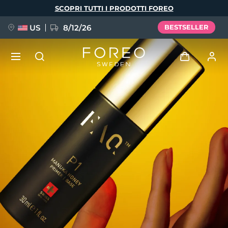
Salta
SCOPRI TUTTI I PRODOTTI FOREO
al
contenuto
principale
US
8/12/26
BESTSELLER
NUOVO
Accedi
Lingua
BREAKING NEWS
Profilo utente
English
Deutsch
Español
I miei dispositivi
FAQ™ Pure Beauty-Tech Elixir
Français
Italiano
Português
I miei ordini
Polski
Svenska
Русский
Türkçe
简体中文
繁體中文
I miei indirizzi
issa™ Teeth Whitening Set
I miei abbonamenti