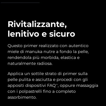
Advanced pore care essentials
For healthy hair
18% PAP
Israele
Consegna stimata
8/13/26
Cosmetici
Uomini
Italia
Consegna stimata
8/9/26
Rivitalizzante,
Giappone
Consegna stimata
8/12/26
lenitivo e sicuro
Vedi tutto
Jersey
Consegna stimata
8/14/26
Questo primer realizzato con autentico
Kazakistan
Consegna stimata
8/11/26
miele di manuka nutre a fondo la pelle,
APP FOREO
rendendola più morbida, elastica e
Kuwait
Consegna stimata
8/9/26
naturalmente radiosa.
CHI SIAMO
Lettonia
Consegna stimata
8/9/26
Applica un sottile strato di primer sulla
pelle pulita e asciutta e procedi con gli
Libano
Consegna stimata
8/10/26
appositi dispositivi FAQ
, oppure massaggia
TM
con i polpastrelli fino a completo
Lituania
Consegna stimata
8/9/26
assorbimento.
Lussemburgo
Consegna stimata
8/9/26