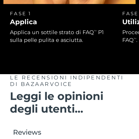
Turchia
Consegna stimata
8/10/26
FASE 1
FASE
Emirati Arabi Uniti
Consegna stimata
8/10/26
Applica
Util
Applica un sottile strato di FAQ
P1
Proced
TM
Regno Unito
Consegna stimata
8/9/26
sulla pelle pulita e asciutta.
FAQ
.
TM
Stati Uniti
Consegna stimata
8/10/26
Uzbekistan
Consegna stimata
8/14/26
LE RECENSIONI INDIPENDENTI
Vietnam
Consegna stimata
8/15/26
DI BAZAARVOICE
Leggi le opinioni
degli utenti...