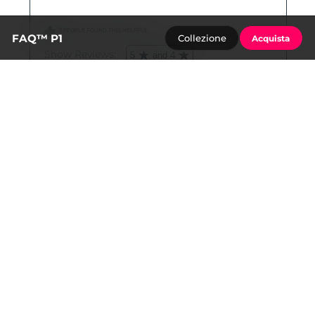
FAQ™ P1
Collezione
Acquista
FAQ™ cura della pelle
Product
navigation
FAQ™ P1
FAQ™ Red Light Peptide
USD 69
Serum
USD 79,9
FAQ™ Glass Skin Collagen
FAQ™ Scalp Recovery &
Hydrogel Face Mask (5x)
Thick Hair Probiotic
USD 79,9
Serum
USD 69,9