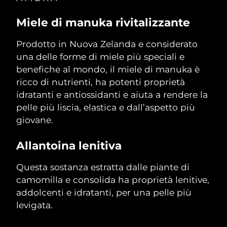
Filippine
Consegna stimata
8/12/26
Miele di manuka rivitalizzante
Polonia
Consegna stimata
8/10/26
Prodotto in Nuova Zelanda e considerato
una delle forme di miele più speciali e
Portogallo
Consegna stimata
8/9/26
benefiche al mondo, il miele di manuka è
Portorico
ricco di nutrienti, ha potenti proprietà
Consegna stimata
8/11/26
idratanti e antiossidanti e aiuta a rendere la
Qatar
Consegna stimata
8/10/26
pelle più liscia, elastica e dall’aspetto più
giovane.
Riunione
Consegna stimata
8/14/26
Allantoina lenitiva
Romania
Consegna stimata
8/9/26
Questa sostanza estratta dalle piante di
Russia
Consegna stimata
8/17/26
camomilla e consolida ha proprietà lenitive,
addolcenti e idratanti, per una pelle più
Arabia Saudita
Consegna stimata
8/10/26
levigata.
Singapore
Consegna stimata
8/11/26