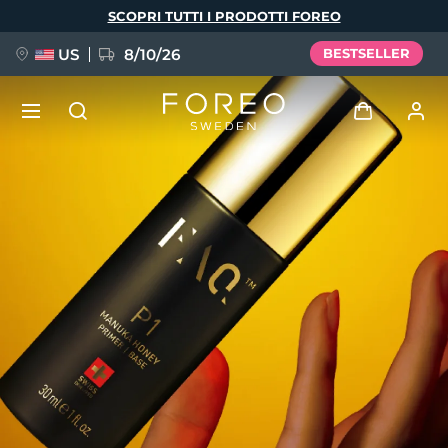
Salta
SCOPRI TUTTI I PRODOTTI FOREO
al
contenuto
principale
US
8/10/26
BESTSELLER
NUOVO
Accedi
Lingua
BREAKING NEWS
Profilo utente
English
Deutsch
Español
I miei dispositivi
FAQ™ Pure Beauty-Tech Elixir
Français
Italiano
Português
I miei ordini
Polski
Svenska
Русский
Türkçe
简体中文
繁體中文
I miei indirizzi
issa™ Teeth Whitening Set
I miei abbonamenti