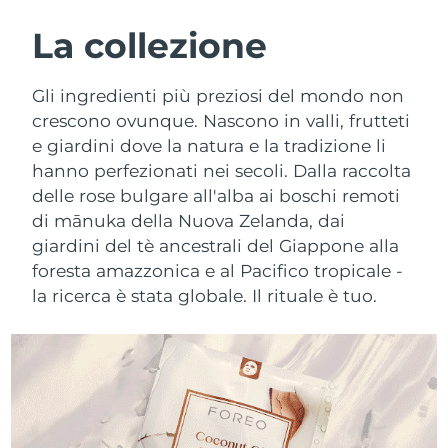
ROUTINE BEAUTY SVEDESI
Austria
Consegna stimata
8/10/26
La collezione
Bahrein
Consegna stimata
8/11/26
Gli ingredienti più preziosi del mondo non
Detersione viso
Lifting viso
crescono ovunque. Nascono in valli, frutteti
Belgio
Consegna stimata
8/10/26
e giardini dove la natura e la tradizione li
LUNA™ 4 pacchetto
BEAR™ 2 pacchetto
hanno perfezionati nei secoli. Dalla raccolta
Bermuda
Consegna stimata
8/16/26
Anti-aging massage
Microcurrent toning
delle rose bulgare all'alba ai boschi remoti
Bosnia ed
di mānuka della Nuova Zelanda, dai
Consegna stimata
8/13/26
Idratazione
Igiene orale
Erzegovina
giardini del tè ancestrali del Giappone alla
LUNA™ 4 Plus
BEAR™ 2 go
foresta amazzonica e al Pacifico tropicale -
UFO™ 3 pacchetto
issa™ 4
Massage, LED heating
Microcurrent toning on-the-go
Brunei
Consegna stimata
8/15/26
la ricerca è stata globale. Il rituale è tuo.
TRATTAMENTI ANTI-AGE FAQ™
Deep facial hydration
Hybrid silicone sonic toothbrush
Bulgaria
Consegna stimata
8/10/26
NEW
LUNA™ 4 Men
BEAR™ 2 eyes & lips
UFO™ 3 LED
issa™ 4 plus
Canada
For men, anti-aging massage
Microcurrent line smoothing device
Consegna stimata
8/14/26
Near-infrared and red light therapy
Smart hybrid silicone sonic toothbrush
device
Anti-age
Trattamenti LED
Cile
Consegna stimata
8/14/26