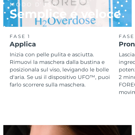
MODO D’USO
Semplice e veloce
Slovacchia
Consegna stimata
8/10/26
Slovenia
Consegna stimata
8/10/26
FASE 1
FASE
Sudafrica
Consegna stimata
8/18/26
Applica
Pront
Inizia con pelle pulita e asciutta.
Lascia
Corea del Sud
Consegna stimata
8/12/26
Rimuovi la maschera dalla bustina e
ingred
Spagna
posizionala sul viso, levigando le bolle
potenz
Consegna stimata
8/10/26
d'aria. Se usi il dispositivo UFO™, puoi
2 min
Svezia
Consegna stimata
8/10/26
farlo scorrere sulla maschera.
FOREO,
movime
Svizzera
Consegna stimata
8/10/26
Taiwan
Consegna stimata
8/15/26
Thailandia
Consegna stimata
8/14/26