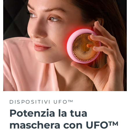
Turchia
Consegna stimata
8/11/26
Emirati Arabi Uniti
Consegna stimata
8/11/26
Regno Unito
Consegna stimata
8/10/26
Stati Uniti
Consegna stimata
8/11/26
Uzbekistan
Consegna stimata
8/15/26
Vietnam
Consegna stimata
8/16/26
DISPOSITIVI UFO™
Potenzia la tua
maschera con UFO™