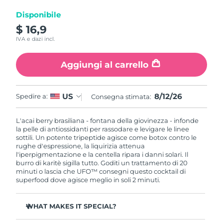
Disponibile
RAS di Macao
Consegna stimata
8/12/26
$ 16,9
IVA e dazi incl.
Malaysia
Consegna stimata
8/13/26
Aggiungi al carrello
Malta
Consegna stimata
8/10/26
Messico
Consegna stimata
8/14/26
8/12/26
US
Spedire a:
Consegna stimata:
Monaco
Consegna stimata
8/11/26
L'acai berry brasiliana - fontana della giovinezza - infonde
la pelle di antiossidanti per rassodare e levigare le linee
sottili. Un potente tripeptide agisce come botox contro le
Paesi Bassi
Consegna stimata
8/10/26
rughe d'espressione, la liquirizia attenua
l'iperpigmentazione e la centella ripara i danni solari. Il
Nuova Zelanda
burro di karitè sigilla tutto. Goditi un trattamento di 20
Consegna stimata
8/10/26
minuti o lascia che UFO™ consegni questo cocktail di
superfood dove agisce meglio in soli 2 minuti.
Norvegia
Consegna stimata
8/10/26
WHAT MAKES IT SPECIAL?
Oman
Consegna stimata
8/13/26