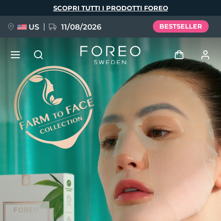
Salta
SCOPRI TUTTI I PRODOTTI FOREO
al
contenuto
principale
US
11/08/2026
BESTSELLER
NUOVO
Accedi
Lingua
BREAKING NEWS
Profilo utente
English
Deutsch
Español
I miei dispositivi
FAQ™ Pure Beauty-Tech Elixir
Français
Italiano
Português
I miei ordini
Polski
Svenska
Русский
Türkçe
简体中文
繁體中文
I miei indirizzi
issa™ Teeth Whitening Set
I miei abbonamenti