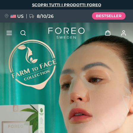
Salta
SCOPRI TUTTI I PRODOTTI FOREO
al
contenuto
principale
US
8/10/26
BESTSELLER
NUOVO
Accedi
Lingua
BREAKING NEWS
Profilo utente
English
Deutsch
Español
I miei dispositivi
FAQ™ Pure Beauty-Tech Elixir
Français
Italiano
Português
I miei ordini
Polski
Svenska
Русский
Türkçe
简体中文
繁體中文
I miei indirizzi
issa™ Teeth Whitening Set
I miei abbonamenti