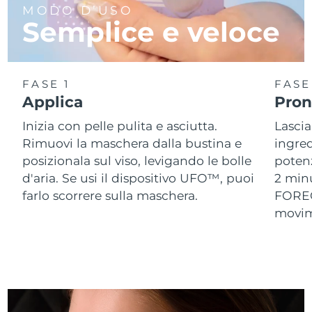
MODO D’USO
Semplice e veloce
Slovacchia
Consegna stimata
8/9/26
Slovenia
Consegna stimata
8/9/26
FASE 1
FASE
Sudafrica
Consegna stimata
8/17/26
Applica
Pront
Inizia con pelle pulita e asciutta.
Lascia
Corea del Sud
Consegna stimata
8/11/26
Rimuovi la maschera dalla bustina e
ingred
Spagna
posizionala sul viso, levigando le bolle
potenz
Consegna stimata
8/9/26
d'aria. Se usi il dispositivo UFO™, puoi
2 min
Svezia
Consegna stimata
8/9/26
farlo scorrere sulla maschera.
FOREO,
movime
Svizzera
Consegna stimata
8/9/26
Taiwan
Consegna stimata
8/14/26
Thailandia
Consegna stimata
8/13/26