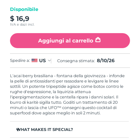
Disponibile
RAS di Macao
Consegna stimata
8/11/26
$ 16,9
IVA e dazi incl.
Malaysia
Consegna stimata
8/12/26
Aggiungi al carrello
Malta
Consegna stimata
8/9/26
Messico
Consegna stimata
8/13/26
8/10/26
US
Spedire a:
Consegna stimata:
Monaco
Consegna stimata
8/10/26
L'acai berry brasiliana - fontana della giovinezza - infonde
la pelle di antiossidanti per rassodare e levigare le linee
sottili. Un potente tripeptide agisce come botox contro le
Paesi Bassi
Consegna stimata
8/9/26
rughe d'espressione, la liquirizia attenua
l'iperpigmentazione e la centella ripara i danni solari. Il
Nuova Zelanda
burro di karitè sigilla tutto. Goditi un trattamento di 20
Consegna stimata
8/9/26
minuti o lascia che UFO™ consegni questo cocktail di
superfood dove agisce meglio in soli 2 minuti.
Norvegia
Consegna stimata
8/9/26
WHAT MAKES IT SPECIAL?
Oman
Consegna stimata
8/12/26