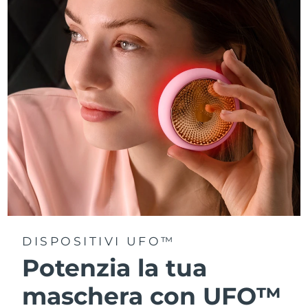
Turchia
Consegna stimata
8/10/26
Emirati Arabi Uniti
Consegna stimata
8/10/26
Regno Unito
Consegna stimata
8/9/26
Stati Uniti
Consegna stimata
8/10/26
Uzbekistan
Consegna stimata
8/14/26
Vietnam
Consegna stimata
8/15/26
DISPOSITIVI UFO™
Potenzia la tua
maschera con UFO™