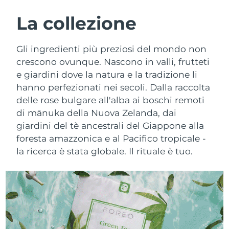
ROUTINE BEAUTY SVEDESI
Austria
Consegna stimata
8/9/26
La collezione
Bahrein
Consegna stimata
8/10/26
Gli ingredienti più preziosi del mondo non
Detersione viso
Lifting viso
crescono ovunque. Nascono in valli, frutteti
Belgio
Consegna stimata
8/9/26
e giardini dove la natura e la tradizione li
LUNA™ 4 pacchetto
BEAR™ 2 pacchetto
hanno perfezionati nei secoli. Dalla raccolta
Bermuda
Consegna stimata
8/15/26
Anti-aging massage
Microcurrent toning
delle rose bulgare all'alba ai boschi remoti
Bosnia ed
di mānuka della Nuova Zelanda, dai
Consegna stimata
8/12/26
Idratazione
Igiene orale
Erzegovina
giardini del tè ancestrali del Giappone alla
LUNA™ 4 Plus
BEAR™ 2 go
foresta amazzonica e al Pacifico tropicale -
UFO™ 3 pacchetto
issa™ 4
Massage, LED heating
Microcurrent toning on-the-go
Brunei
Consegna stimata
8/14/26
la ricerca è stata globale. Il rituale è tuo.
TRATTAMENTI ANTI-AGE FAQ™
Deep facial hydration
Hybrid silicone sonic toothbrush
Bulgaria
Consegna stimata
8/9/26
NEW
LUNA™ 4 Men
BEAR™ 2 eyes & lips
UFO™ 3 LED
issa™ 4 plus
Canada
For men, anti-aging massage
Microcurrent line smoothing device
Consegna stimata
8/13/26
Near-infrared and red light therapy
Smart hybrid silicone sonic toothbrush
device
Anti-age
Trattamenti LED
Cile
Consegna stimata
8/13/26