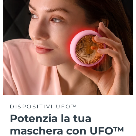
Turchia
Consegna stimata
11/8/26
Emirati Arabi Uniti
Consegna stimata
11/8/26
Regno Unito
Consegna stimata
10/8/26
Stati Uniti
Consegna stimata
11/8/26
Uzbekistan
Consegna stimata
15/8/26
Vietnam
Consegna stimata
16/8/26
DISPOSITIVI UFO™
Potenzia la tua
maschera con UFO™