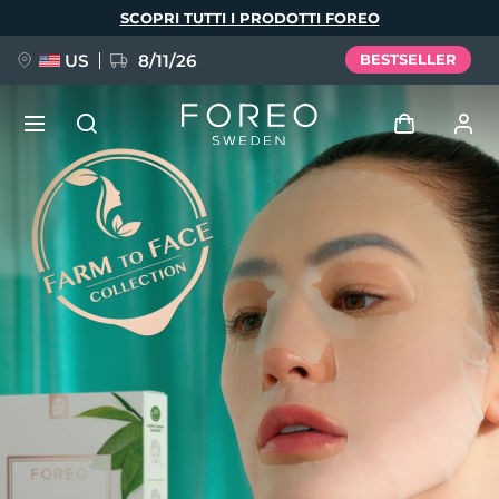
Salta
SCOPRI TUTTI I PRODOTTI FOREO
al
contenuto
principale
US
8/11/26
BESTSELLER
NUOVO
Accedi
Lingua
BREAKING NEWS
Profilo utente
English
Deutsch
Español
I miei dispositivi
FAQ™ Pure Beauty-Tech Elixir
Français
Italiano
Português
I miei ordini
Polski
Svenska
Русский
Türkçe
简体中文
繁體中文
I miei indirizzi
issa™ Teeth Whitening Set
I miei abbonamenti