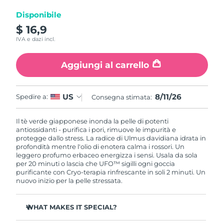
Disponibile
RAS di Macao
Consegna stimata
12/8/26
$ 16,9
IVA e dazi incl.
Malaysia
Consegna stimata
13/8/26
Aggiungi al carrello
Malta
Consegna stimata
10/8/26
Messico
Consegna stimata
14/8/26
8/11/26
US
Spedire a:
Consegna stimata:
Monaco
Consegna stimata
11/8/26
Il tè verde giapponese inonda la pelle di potenti
antiossidanti - purifica i pori, rimuove le impurità e
protegge dallo stress. La radice di Ulmus davidiana idrata in
Paesi Bassi
Consegna stimata
10/8/26
profondità mentre l'olio di enotera calma i rossori. Un
leggero profumo erbaceo energizza i sensi. Usala da sola
Nuova Zelanda
per 20 minuti o lascia che UFO™ sigilli ogni goccia
Consegna stimata
10/8/26
purificante con Cryo-terapia rinfrescante in soli 2 minuti. Un
nuovo inizio per la pelle stressata.
Norvegia
Consegna stimata
10/8/26
WHAT MAKES IT SPECIAL?
Oman
Consegna stimata
13/8/26