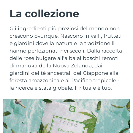
ROUTINE BEAUTY SVEDESI
Austria
Consegna stimata
10/8/26
La collezione
Bahrein
Consegna stimata
11/8/26
Gli ingredienti più preziosi del mondo non
Detersione viso
Lifting viso
crescono ovunque. Nascono in valli, frutteti
Belgio
Consegna stimata
10/8/26
e giardini dove la natura e la tradizione li
LUNA™ 4 pacchetto
BEAR™ 2 pacchetto
hanno perfezionati nei secoli. Dalla raccolta
Bermuda
Consegna stimata
16/8/26
Anti-aging massage
Microcurrent toning
delle rose bulgare all'alba ai boschi remoti
Bosnia ed
di mānuka della Nuova Zelanda, dai
Consegna stimata
13/8/26
Idratazione
Igiene orale
Erzegovina
giardini del tè ancestrali del Giappone alla
LUNA™ 4 Plus
BEAR™ 2 go
foresta amazzonica e al Pacifico tropicale -
UFO™ 3 pacchetto
issa™ 4
Massage, LED heating
Microcurrent toning on-the-go
Brunei
Consegna stimata
15/8/26
la ricerca è stata globale. Il rituale è tuo.
TRATTAMENTI ANTI-AGE FAQ™
Deep facial hydration
Hybrid silicone sonic toothbrush
Bulgaria
Consegna stimata
10/8/26
NEW
LUNA™ 4 Men
BEAR™ 2 eyes & lips
UFO™ 3 LED
issa™ 4 plus
Canada
For men, anti-aging massage
Microcurrent line smoothing device
Consegna stimata
14/8/26
Near-infrared and red light therapy
Smart hybrid silicone sonic toothbrush
device
Anti-age
Trattamenti LED
Cile
Consegna stimata
14/8/26