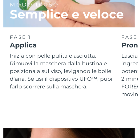
MODO D’USO
Semplice e veloce
Slovacchia
Consegna stimata
10/8/26
Slovenia
Consegna stimata
10/8/26
FASE 1
FASE
Sudafrica
Consegna stimata
18/8/26
Applica
Pront
Inizia con pelle pulita e asciutta.
Lascia
Corea del Sud
Consegna stimata
12/8/26
Rimuovi la maschera dalla bustina e
ingred
Spagna
posizionala sul viso, levigando le bolle
potenz
Consegna stimata
10/8/26
d'aria. Se usi il dispositivo UFO™, puoi
2 min
Svezia
Consegna stimata
10/8/26
farlo scorrere sulla maschera.
FOREO,
movime
Svizzera
Consegna stimata
10/8/26
Taiwan
Consegna stimata
15/8/26
Thailandia
Consegna stimata
14/8/26