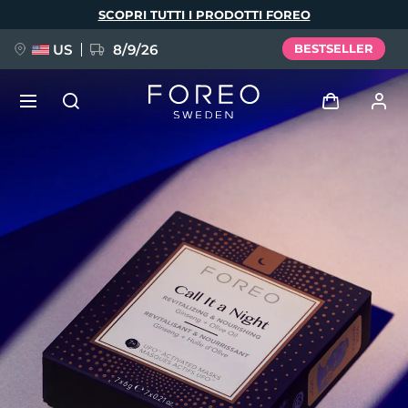
Salta
SCOPRI TUTTI I PRODOTTI FOREO
al
contenuto
principale
US
8/9/26
BESTSELLER
NUOVO
Accedi
Lingua
BREAKING NEWS
Profilo utente
English
Deutsch
Español
I miei dispositivi
FAQ™ Pure Beauty-Tech Elixir
Français
Italiano
Português
I miei ordini
Polski
Svenska
Русский
Türkçe
简体中文
繁體中文
I miei indirizzi
issa™ Teeth Whitening Set
I miei abbonamenti