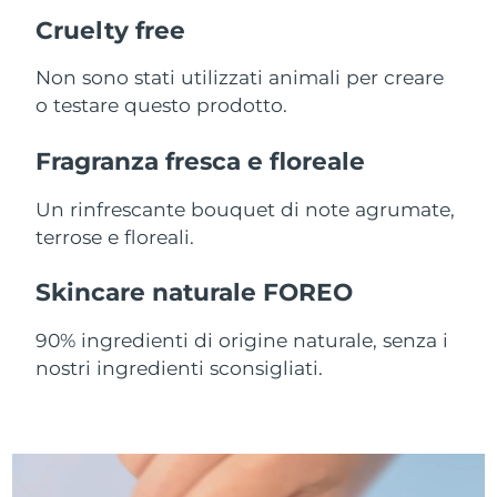
Cruelty free
Slovacchia
Consegna stimata
8/8/26
Non sono stati utilizzati animali per creare
Slovenia
Consegna stimata
8/8/26
o testare questo prodotto.
Sudafrica
Consegna stimata
8/16/26
Fragranza fresca e floreale
Corea del Sud
Consegna stimata
8/10/26
Un rinfrescante bouquet di note agrumate,
terrose e floreali.
Spagna
Consegna stimata
8/8/26
Skincare naturale FOREO
Svezia
Consegna stimata
8/8/26
90% ingredienti di origine naturale, senza i
Svizzera
Consegna stimata
8/8/26
nostri ingredienti sconsigliati.
Taiwan
Consegna stimata
8/13/26
Thailandia
Consegna stimata
8/12/26