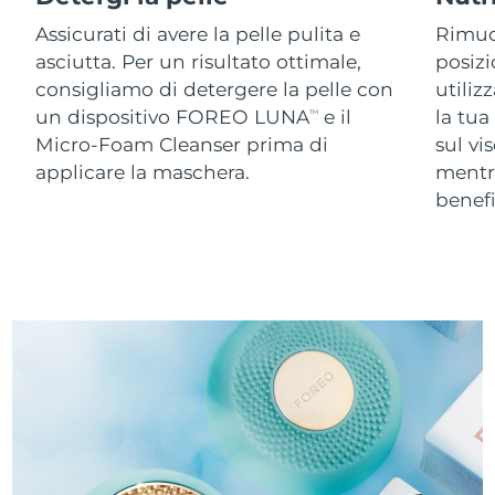
Assicurati di avere la pelle pulita e
Rimuov
asciutta. Per un risultato ottimale,
posizi
consigliamo di detergere la pelle con
utiliz
un dispositivo FOREO LUNA
e il
la tua
TM
Micro-Foam Cleanser prima di
sul vi
applicare la maschera.
ment
benefi