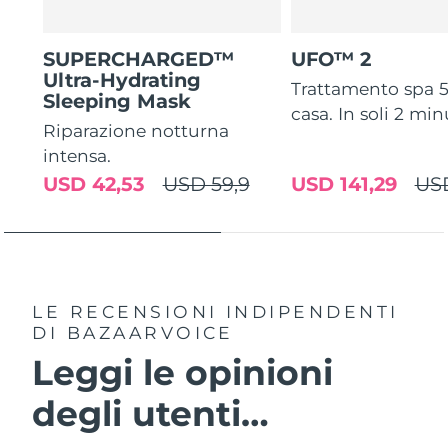
SUPERCHARGED™
UFO™ 2
Ultra-Hydrating
Trattamento spa 5 
Sleeping Mask
casa. In soli 2 min
Riparazione notturna
intensa.
USD 42,53
USD 59,9
USD 141,29
US
LE RECENSIONI INDIPENDENTI
DI BAZAARVOICE
Leggi le opinioni
degli utenti…