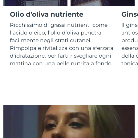
Olio d’oliva nutriente
Gins
RAS di Macao
Consegna stimata
8/10/26
Ricchissimo di grassi nutrienti come
Il gin
Malaysia
Consegna stimata
8/11/26
l’acido oleico, l’olio d’oliva penetra
antios
facilmente negli strati cutanei.
produ
Malta
Consegna stimata
8/8/26
Rimpolpa e rivitalizza con una sferzata
essenz
d’idratazione, per farti risvegliare ogni
della 
Messico
Consegna stimata
8/12/26
mattina con una pelle nutrita a fondo.
tonic
Monaco
Consegna stimata
8/9/26
Paesi Bassi
Consegna stimata
8/8/26
Nuova Zelanda
Consegna stimata
8/8/26
Norvegia
Consegna stimata
8/8/26
Oman
Consegna stimata
8/11/26