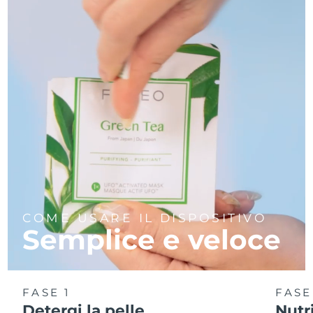
Turchia
Consegna stimata
8/9/26
Emirati Arabi Uniti
Consegna stimata
8/9/26
Regno Unito
Consegna stimata
8/8/26
Stati Uniti
Consegna stimata
8/9/26
Uzbekistan
Consegna stimata
8/13/26
Vietnam
Consegna stimata
8/14/26
COME USARE IL DISPOSITIVO
Semplice e veloce
FASE 1
FASE
Detergi la pelle
Nutr