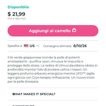
Disponibile
RAS di Macao
Consegna stimata
11/08/2026
$ 21,99
IVA e dazi incl.
Malaysia
Consegna stimata
12/08/2026
Aggiungi al carrello
Malta
Consegna stimata
09/08/2026
Messico
Consegna stimata
13/08/2026
8/10/26
US
Spedire a:
Consegna stimata:
Monaco
Consegna stimata
10/08/2026
Il tè verde giapponese inonda la pelle di potenti
antiossidanti - purifica i pori, rimuove le impurità e
protegge dallo stress. La radice di Ulmus davidiana idrata in
Paesi Bassi
Consegna stimata
09/08/2026
profondità mentre l'olio di enotera calma i rossori. Un
leggero profumo erbaceo energizza mentre UFO™ sigilla
Nuova Zelanda
ogni goccia con Cryo-terapia rinfrescante. Un nuovo inizio
Consegna stimata
09/08/2026
per la pelle stressata.
Norvegia
Consegna stimata
09/08/2026
WHAT MAKES IT SPECIAL?
Oman
Consegna stimata
12/08/2026
Estratto di ago di pino regola il sebo e minimizza i pori -