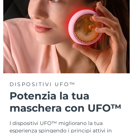
Turchia
Consegna stimata
10/08/2026
Emirati Arabi Uniti
Consegna stimata
10/08/2026
Regno Unito
Consegna stimata
09/08/2026
Stati Uniti
Consegna stimata
10/08/2026
Uzbekistan
Consegna stimata
14/08/2026
Vietnam
Consegna stimata
15/08/2026
DISPOSITIVI UFO™
Potenzia la tua
maschera con UFO™
I dispositivi UFO™ migliorano la tua
esperienza spingendo i principi attivi in