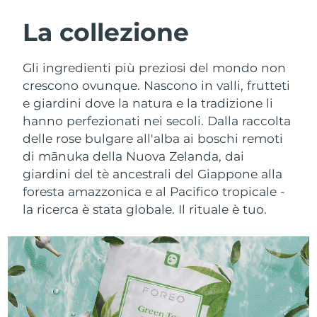
ROUTINE BEAUTY SVEDESI
Austria
Consegna stimata
09/08/2026
La collezione
Bahrein
Consegna stimata
10/08/2026
Gli ingredienti più preziosi del mondo non
Detersione viso
Lifting viso
crescono ovunque. Nascono in valli, frutteti
Belgio
Consegna stimata
09/08/2026
e giardini dove la natura e la tradizione li
LUNA™ 4 pacchetto
BEAR™ 2 pacchetto
hanno perfezionati nei secoli. Dalla raccolta
Bermuda
Consegna stimata
15/08/2026
Anti-aging massage
Microcurrent toning
delle rose bulgare all'alba ai boschi remoti
Bosnia ed
di mānuka della Nuova Zelanda, dai
Consegna stimata
12/08/2026
Idratazione
Igiene orale
Erzegovina
giardini del tè ancestrali del Giappone alla
LUNA™ 4 Plus
BEAR™ 2 go
foresta amazzonica e al Pacifico tropicale -
UFO™ 3 pacchetto
issa™ 4
Massage, LED heating
Microcurrent toning on-the-go
Brunei
Consegna stimata
14/08/2026
la ricerca è stata globale. Il rituale è tuo.
TRATTAMENTI ANTI-AGE FAQ™
Deep facial hydration
Hybrid silicone sonic toothbrush
Bulgaria
Consegna stimata
09/08/2026
NEW
LUNA™ 4 Men
BEAR™ 2 eyes & lips
UFO™ 3 LED
issa™ 4 plus
Canada
For men, anti-aging massage
Microcurrent line smoothing device
Consegna stimata
13/08/2026
Near-infrared and red light therapy
Smart hybrid silicone sonic toothbrush
device
Anti-age
Trattamenti LED
Cile
Consegna stimata
13/08/2026