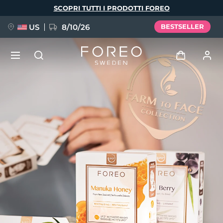
Salta
SCOPRI TUTTI I PRODOTTI FOREO
al
contenuto
principale
US
8/10/26
BESTSELLER
NUOVO
Accedi
Lingua
BREAKING NEWS
Profilo utente
English
Deutsch
Español
I miei dispositivi
FAQ™ Pure Beauty-Tech Elixir
Français
Italiano
Português
I miei ordini
Polski
Svenska
Русский
Türkçe
简体中文
繁體中文
I miei indirizzi
issa™ Teeth Whitening Set
I miei abbonamenti