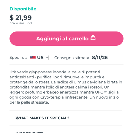
Disponibile
RAS di Macao
Consegna stimata
8/12/26
$ 21,99
IVA e dazi incl.
Malaysia
Consegna stimata
8/13/26
Aggiungi al carrello
Malta
Consegna stimata
8/10/26
Messico
Consegna stimata
8/14/26
8/11/26
US
Spedire a:
Consegna stimata:
Monaco
Consegna stimata
8/11/26
Il tè verde giapponese inonda la pelle di potenti
antiossidanti - purifica i pori, rimuove le impurità e
protegge dallo stress. La radice di Ulmus davidiana idrata in
Paesi Bassi
Consegna stimata
8/10/26
profondità mentre l'olio di enotera calma i rossori. Un
leggero profumo erbaceo energizza mentre UFO™ sigilla
Nuova Zelanda
ogni goccia con Cryo-terapia rinfrescante. Un nuovo inizio
Consegna stimata
8/10/26
per la pelle stressata.
Norvegia
Consegna stimata
8/10/26
WHAT MAKES IT SPECIAL?
Oman
Consegna stimata
8/13/26
Estratto di ago di pino regola il sebo e minimizza i pori -