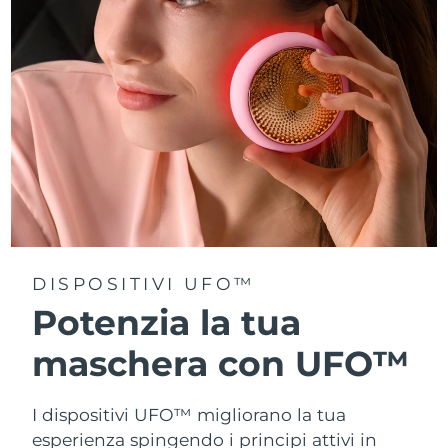
Turchia
Consegna stimata
8/11/26
Emirati Arabi Uniti
Consegna stimata
8/11/26
Regno Unito
Consegna stimata
8/10/26
Stati Uniti
Consegna stimata
8/11/26
Uzbekistan
Consegna stimata
8/15/26
Vietnam
Consegna stimata
8/16/26
DISPOSITIVI UFO™
Potenzia la tua
maschera con UFO™
I dispositivi UFO™ migliorano la tua
esperienza spingendo i principi attivi in