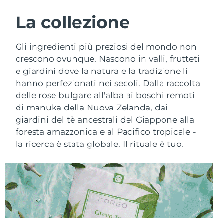
ROUTINE BEAUTY SVEDESI
Austria
Consegna stimata
8/10/26
La collezione
Bahrein
Consegna stimata
8/11/26
Gli ingredienti più preziosi del mondo non
Detersione viso
Lifting viso
crescono ovunque. Nascono in valli, frutteti
Belgio
Consegna stimata
8/10/26
e giardini dove la natura e la tradizione li
LUNA™ 4 pacchetto
BEAR™ 2 pacchetto
hanno perfezionati nei secoli. Dalla raccolta
Bermuda
Consegna stimata
8/16/26
Anti-aging massage
Microcurrent toning
delle rose bulgare all'alba ai boschi remoti
Bosnia ed
di mānuka della Nuova Zelanda, dai
Consegna stimata
8/13/26
Idratazione
Igiene orale
Erzegovina
giardini del tè ancestrali del Giappone alla
LUNA™ 4 Plus
BEAR™ 2 go
foresta amazzonica e al Pacifico tropicale -
UFO™ 3 pacchetto
issa™ 4
Massage, LED heating
Microcurrent toning on-the-go
Brunei
Consegna stimata
8/15/26
la ricerca è stata globale. Il rituale è tuo.
TRATTAMENTI ANTI-AGE FAQ™
Deep facial hydration
Hybrid silicone sonic toothbrush
Bulgaria
Consegna stimata
8/10/26
NEW
LUNA™ 4 Men
BEAR™ 2 eyes & lips
UFO™ 3 LED
issa™ 4 plus
Canada
For men, anti-aging massage
Microcurrent line smoothing device
Consegna stimata
8/14/26
Near-infrared and red light therapy
Smart hybrid silicone sonic toothbrush
device
Anti-age
Trattamenti LED
Cile
Consegna stimata
8/14/26