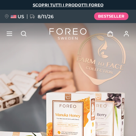
Salta
SCOPRI TUTTI I PRODOTTI FOREO
al
contenuto
principale
US
8/11/26
BESTSELLER
NUOVO
Accedi
Lingua
BREAKING NEWS
Profilo utente
English
Deutsch
Español
I miei dispositivi
FAQ™ Pure Beauty-Tech Elixir
Français
Italiano
Português
I miei ordini
Polski
Svenska
Русский
Türkçe
简体中文
繁體中文
I miei indirizzi
issa™ Teeth Whitening Set
I miei abbonamenti