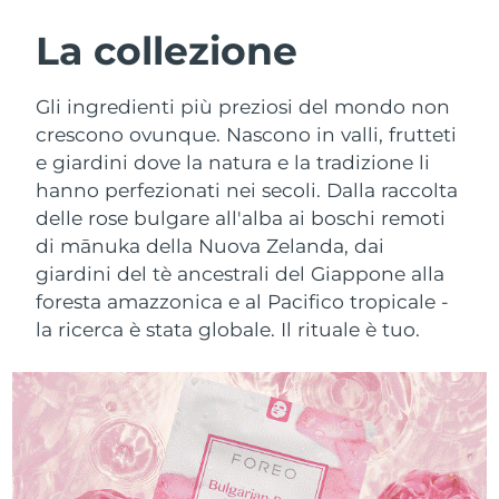
ROUTINE BEAUTY SVEDESI
Austria
Consegna stimata
8/9/26
La collezione
Bahrein
Consegna stimata
8/10/26
Gli ingredienti più preziosi del mondo non
Detersione viso
Lifting viso
crescono ovunque. Nascono in valli, frutteti
Belgio
Consegna stimata
8/9/26
e giardini dove la natura e la tradizione li
LUNA™ 4 pacchetto
BEAR™ 2 pacchetto
hanno perfezionati nei secoli. Dalla raccolta
Bermuda
Consegna stimata
8/15/26
Anti-aging massage
Microcurrent toning
delle rose bulgare all'alba ai boschi remoti
Bosnia ed
di mānuka della Nuova Zelanda, dai
Consegna stimata
8/12/26
Idratazione
Igiene orale
Erzegovina
giardini del tè ancestrali del Giappone alla
LUNA™ 4 Plus
BEAR™ 2 go
foresta amazzonica e al Pacifico tropicale -
UFO™ 3 pacchetto
issa™ 4
Massage, LED heating
Microcurrent toning on-the-go
Brunei
Consegna stimata
8/14/26
la ricerca è stata globale. Il rituale è tuo.
TRATTAMENTI ANTI-AGE FAQ™
Deep facial hydration
Hybrid silicone sonic toothbrush
Bulgaria
Consegna stimata
8/9/26
NEW
LUNA™ 4 Men
BEAR™ 2 eyes & lips
UFO™ 3 LED
issa™ 4 plus
Canada
For men, anti-aging massage
Microcurrent line smoothing device
Consegna stimata
8/13/26
Near-infrared and red light therapy
Smart hybrid silicone sonic toothbrush
device
Anti-age
Trattamenti LED
Cile
Consegna stimata
8/13/26