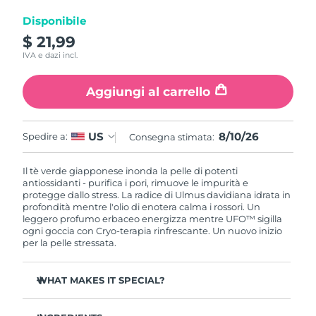
Disponibile
RAS di Macao
Consegna stimata
8/11/26
$ 21,99
IVA e dazi incl.
Malaysia
Consegna stimata
8/12/26
Aggiungi al carrello
Malta
Consegna stimata
8/9/26
Messico
Consegna stimata
8/13/26
8/10/26
US
Spedire a:
Consegna stimata:
Monaco
Consegna stimata
8/10/26
Il tè verde giapponese inonda la pelle di potenti
antiossidanti - purifica i pori, rimuove le impurità e
protegge dallo stress. La radice di Ulmus davidiana idrata in
Paesi Bassi
Consegna stimata
8/9/26
profondità mentre l'olio di enotera calma i rossori. Un
leggero profumo erbaceo energizza mentre UFO™ sigilla
Nuova Zelanda
ogni goccia con Cryo-terapia rinfrescante. Un nuovo inizio
Consegna stimata
8/9/26
per la pelle stressata.
Norvegia
Consegna stimata
8/9/26
WHAT MAKES IT SPECIAL?
Oman
Consegna stimata
8/12/26
Estratto di ago di pino regola il sebo e minimizza i pori -