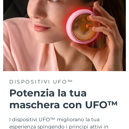
Turchia
Consegna stimata
8/10/26
Emirati Arabi Uniti
Consegna stimata
8/10/26
Regno Unito
Consegna stimata
8/9/26
Stati Uniti
Consegna stimata
8/10/26
Uzbekistan
Consegna stimata
8/14/26
Vietnam
Consegna stimata
8/15/26
DISPOSITIVI UFO™
Potenzia la tua
maschera con UFO™
I dispositivi UFO™ migliorano la tua
esperienza spingendo i principi attivi in