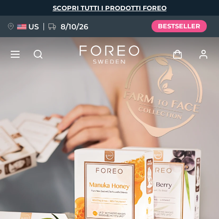
Salta
SCOPRI TUTTI I PRODOTTI FOREO
al
contenuto
principale
US
8/10/26
BESTSELLER
NUOVO
Accedi
Lingua
BREAKING NEWS
Profilo utente
English
Deutsch
Español
I miei dispositivi
FAQ™ Pure Beauty-Tech Elixir
Français
Italiano
Português
I miei ordini
Polski
Svenska
Русский
Türkçe
简体中文
繁體中文
I miei indirizzi
issa™ Teeth Whitening Set
I miei abbonamenti