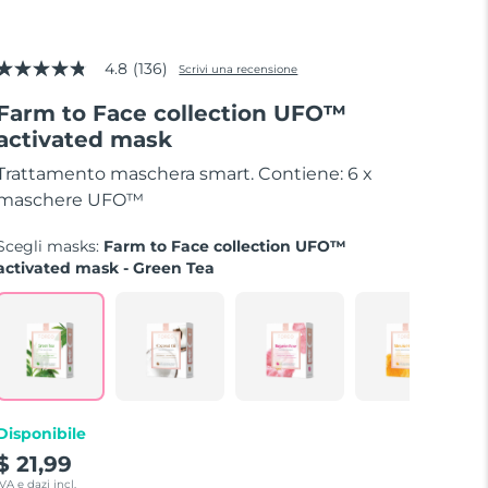
4.8
(136)
Scrivi una recensione
4.8
stelle
Farm to Face collection UFO™
su
5
activated mask
valore
Trattamento maschera smart. Contiene: 6 x
di
valutazione
maschere UFO™
medio.
Read
Scegli masks:
Farm to Face collection UFO™
136
Reviews.
activated mask - Green Tea
Stesso
link
alla
pagina.
Disponibile
$ 21,99
IVA e dazi incl.