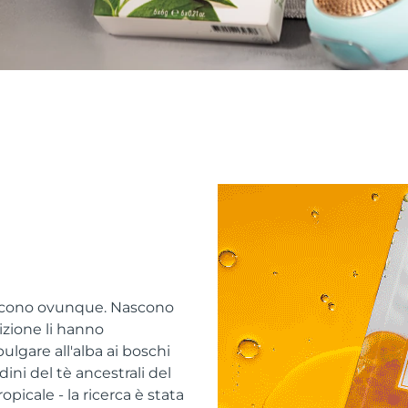
escono ovunque. Nascono
adizione li hanno
bulgare all'alba ai boschi
ni del tè ancestrali del
picale - la ricerca è stata