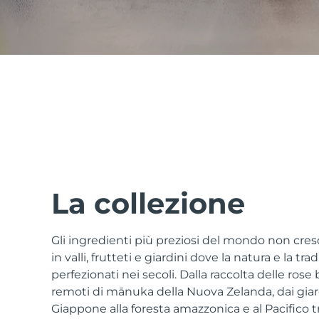
issa™ Teeth Whitening Set
FAQ™ Dual LED Panel
POPOLARE
La collezione
Gli ingredienti più preziosi del mondo non cr
Offerte speciali
Bestseller
in valli, frutteti e giardini dove la natura e la tr
perfezionati nei secoli. Dalla raccolta delle rose 
remoti di mānuka della Nuova Zelanda, dai giardi
Giappone alla foresta amazzonica e al Pacifico tro