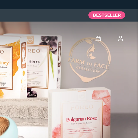
BESTSELLER
Accedi
Profilo utente
I miei dispositivi
I miei ordini
I miei indirizzi
I miei abbonamenti