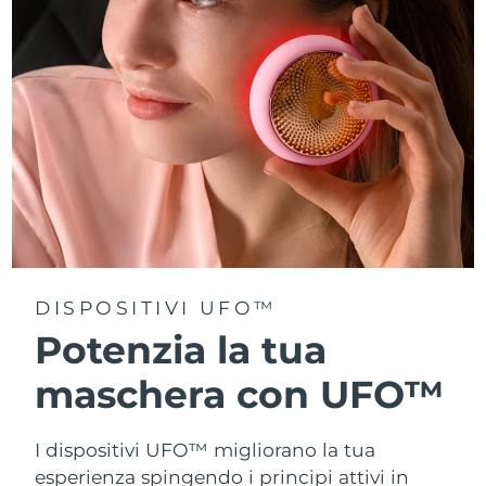
Turchia
Consegna stimata
8/12/26
Emirati Arabi Uniti
Consegna stimata
8/12/26
Regno Unito
Consegna stimata
8/11/26
Stati Uniti
Consegna stimata
8/12/26
Uzbekistan
Consegna stimata
8/16/26
Vietnam
Consegna stimata
8/17/26
DISPOSITIVI UFO™
Potenzia la tua
maschera con UFO™
I dispositivi UFO™ migliorano la tua
esperienza spingendo i principi attivi in