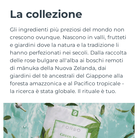
ROUTINE BEAUTY SVEDESI
Austria
Consegna stimata
8/11/26
La collezione
Bahrein
Consegna stimata
8/12/26
Gli ingredienti più preziosi del mondo non
Detersione viso
Lifting viso
crescono ovunque. Nascono in valli, frutteti
Belgio
Consegna stimata
8/11/26
e giardini dove la natura e la tradizione li
LUNA™ 4 pacchetto
BEAR™ 2 pacchetto
hanno perfezionati nei secoli. Dalla raccolta
Bermuda
Consegna stimata
8/17/26
Anti-aging massage
Microcurrent toning
delle rose bulgare all'alba ai boschi remoti
Bosnia ed
di mānuka della Nuova Zelanda, dai
Consegna stimata
8/14/26
Idratazione
Igiene orale
Erzegovina
giardini del tè ancestrali del Giappone alla
LUNA™ 4 Plus
BEAR™ 2 go
foresta amazzonica e al Pacifico tropicale -
UFO™ 3 pacchetto
issa™ 4
Massage, LED heating
Microcurrent toning on-the-go
Brunei
Consegna stimata
8/16/26
la ricerca è stata globale. Il rituale è tuo.
TRATTAMENTI ANTI-AGE FAQ™
Deep facial hydration
Hybrid silicone sonic toothbrush
Bulgaria
Consegna stimata
8/11/26
NEW
LUNA™ 4 Men
BEAR™ 2 eyes & lips
UFO™ 3 LED
issa™ 4 plus
Canada
For men, anti-aging massage
Microcurrent line smoothing device
Consegna stimata
8/15/26
Near-infrared and red light therapy
Smart hybrid silicone sonic toothbrush
device
Anti-age
Trattamenti LED
Cile
Consegna stimata
8/15/26