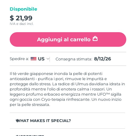
Disponibile
RAS di Macao
Consegna stimata
8/13/26
$ 21,99
IVA e dazi incl.
Malaysia
Consegna stimata
8/14/26
Aggiungi al carrello
Malta
Consegna stimata
8/11/26
Messico
Consegna stimata
8/15/26
8/12/26
US
Spedire a:
Consegna stimata:
Monaco
Consegna stimata
8/12/26
Il tè verde giapponese inonda la pelle di potenti
antiossidanti - purifica i pori, rimuove le impurità e
protegge dallo stress. La radice di Ulmus davidiana idrata in
Paesi Bassi
Consegna stimata
8/11/26
profondità mentre l'olio di enotera calma i rossori. Un
leggero profumo erbaceo energizza mentre UFO™ sigilla
Nuova Zelanda
ogni goccia con Cryo-terapia rinfrescante. Un nuovo inizio
Consegna stimata
8/11/26
per la pelle stressata.
Norvegia
Consegna stimata
8/11/26
WHAT MAKES IT SPECIAL?
Oman
Consegna stimata
8/14/26
Estratto di ago di pino regola il sebo e minimizza i pori -