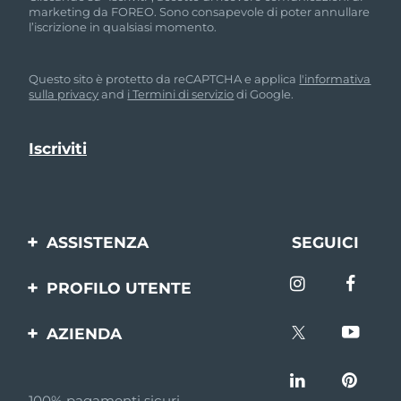
marketing da FOREO. Sono consapevole di poter annullare
l’iscrizione in qualsiasi momento.
Questo sito è protetto da reCAPTCHA e applica
l'informativa
sulla privacy
and
i Termini di servizio
di Google.
ASSISTENZA
SEGUICI
Contattaci
PROFILO UTENTE
Ordini e spedizioni
Registrazione del
AZIENDA
prodotto
Garanzia e resi
FOREO
Aiuto
FAQ
100% pagamenti sicuri