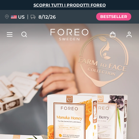
Salta
SCOPRI TUTTI I PRODOTTI FOREO
al
contenuto
principale
US
8/12/26
BESTSELLER
NUOVO
Accedi
Lingua
BREAKING NEWS
Profilo utente
English
Deutsch
Español
I miei dispositivi
FAQ™ Pure Beauty-Tech Elixir
Français
Italiano
Português
I miei ordini
Polski
Svenska
Русский
Türkçe
简体中文
繁體中文
I miei indirizzi
issa™ Teeth Whitening Set
I miei abbonamenti