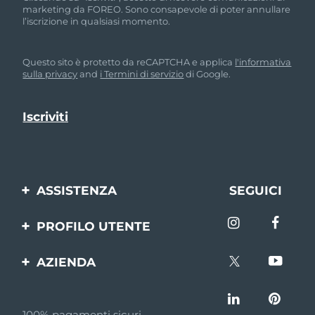
marketing da FOREO. Sono consapevole di poter annullare
l’iscrizione in qualsiasi momento.
Questo sito è protetto da reCAPTCHA e applica
l'informativa
sulla privacy
and
i Termini di servizio
di Google.
ASSISTENZA
SEGUICI
Contattaci
PROFILO UTENTE
Ordini e spedizioni
Registrazione del
AZIENDA
prodotto
Garanzia e resi
FOREO
Aiuto
FAQ
100% pagamenti sicuri