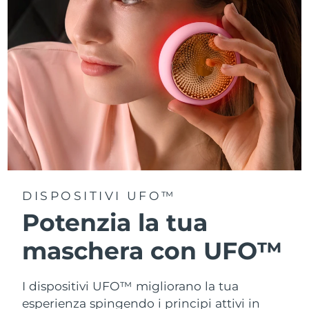
Turchia
Consegna stimata
13/8/26
Emirati Arabi Uniti
Consegna stimata
13/8/26
Regno Unito
Consegna stimata
12/8/26
Stati Uniti
Consegna stimata
13/8/26
Uzbekistan
Consegna stimata
17/8/26
Vietnam
Consegna stimata
18/8/26
DISPOSITIVI UFO™
Potenzia la tua
maschera con UFO™
I dispositivi UFO™ migliorano la tua
esperienza spingendo i principi attivi in