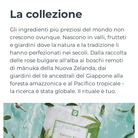
ROUTINE BEAUTY SVEDESI
Austria
Consegna stimata
12/8/26
La collezione
Bahrein
Consegna stimata
13/8/26
Gli ingredienti più preziosi del mondo non
Detersione viso
Lifting viso
crescono ovunque. Nascono in valli, frutteti
Belgio
Consegna stimata
12/8/26
e giardini dove la natura e la tradizione li
LUNA™ 4 pacchetto
BEAR™ 2 pacchetto
hanno perfezionati nei secoli. Dalla raccolta
Bermuda
Consegna stimata
18/8/26
Anti-aging massage
Microcurrent toning
delle rose bulgare all'alba ai boschi remoti
Bosnia ed
di mānuka della Nuova Zelanda, dai
Consegna stimata
15/8/26
Idratazione
Igiene orale
Erzegovina
giardini del tè ancestrali del Giappone alla
LUNA™ 4 Plus
BEAR™ 2 go
foresta amazzonica e al Pacifico tropicale -
UFO™ 3 pacchetto
issa™ 4
Massage, LED heating
Microcurrent toning on-the-go
Brunei
Consegna stimata
17/8/26
la ricerca è stata globale. Il rituale è tuo.
TRATTAMENTI ANTI-AGE FAQ™
Deep facial hydration
Hybrid silicone sonic toothbrush
Bulgaria
Consegna stimata
12/8/26
NEW
LUNA™ 4 Men
BEAR™ 2 eyes & lips
UFO™ 3 LED
issa™ 4 plus
Canada
For men, anti-aging massage
Microcurrent line smoothing device
Consegna stimata
16/8/26
Near-infrared and red light therapy
Smart hybrid silicone sonic toothbrush
device
Anti-age
Trattamenti LED
Cile
Consegna stimata
16/8/26