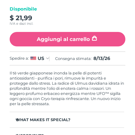
Disponibile
RAS di Macao
Consegna stimata
14/8/26
$ 21,99
IVA e dazi incl.
Malaysia
Consegna stimata
15/8/26
Aggiungi al carrello
Malta
Consegna stimata
12/8/26
Messico
Consegna stimata
16/8/26
8/13/26
US
Spedire a:
Consegna stimata:
Monaco
Consegna stimata
13/8/26
Il tè verde giapponese inonda la pelle di potenti
antiossidanti - purifica i pori, rimuove le impurità e
protegge dallo stress. La radice di Ulmus davidiana idrata in
Paesi Bassi
Consegna stimata
12/8/26
profondità mentre l'olio di enotera calma i rossori. Un
leggero profumo erbaceo energizza mentre UFO™ sigilla
Nuova Zelanda
ogni goccia con Cryo-terapia rinfrescante. Un nuovo inizio
Consegna stimata
12/8/26
per la pelle stressata.
Norvegia
Consegna stimata
12/8/26
WHAT MAKES IT SPECIAL?
Oman
Consegna stimata
15/8/26
Estratto di ago di pino regola il sebo e minimizza i pori -