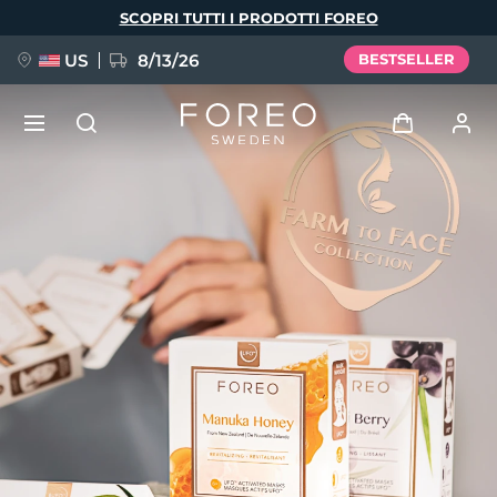
Salta
SCOPRI TUTTI I PRODOTTI FOREO
al
contenuto
principale
US
8/13/26
BESTSELLER
NUOVO
Accedi
Lingua
BREAKING NEWS
Profilo utente
English
Deutsch
Español
I miei dispositivi
FAQ™ Pure Beauty-Tech Elixir
Français
Italiano
Português
I miei ordini
Polski
Svenska
Русский
Türkçe
简体中文
繁體中文
I miei indirizzi
issa™ Teeth Whitening Set
I miei abbonamenti