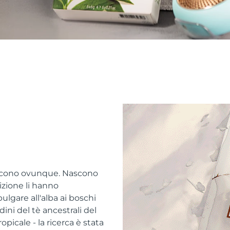
escono ovunque. Nascono
adizione li hanno
bulgare all'alba ai boschi
ni del tè ancestrali del
picale - la ricerca è stata