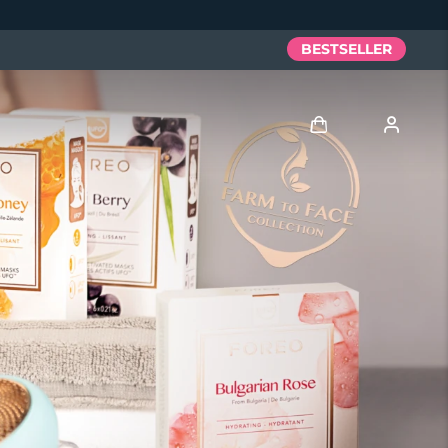
BESTSELLER
Accedi
Profilo utente
I miei dispositivi
I miei ordini
I miei indirizzi
I miei abbonamenti