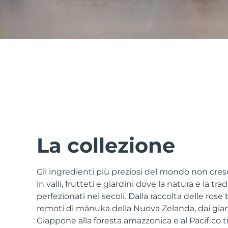
issa™ Teeth Whitening Set
FAQ™ Dual LED Panel
POPOLARE
La collezione
Gli ingredienti più preziosi del mondo non cr
Offerte speciali
Bestseller
in valli, frutteti e giardini dove la natura e la tr
perfezionati nei secoli. Dalla raccolta delle rose 
remoti di mānuka della Nuova Zelanda, dai giardi
Giappone alla foresta amazzonica e al Pacifico tro