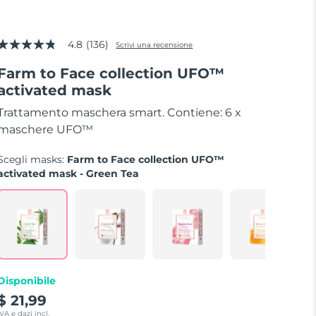
4.8
(136)
Scrivi una recensione
4.8
stelle
Farm to Face collection UFO™
su
5
activated mask
valore
Trattamento maschera smart. Contiene: 6 x
di
valutazione
maschere UFO™
medio.
Read
Scegli masks:
Farm to Face collection UFO™
136
Reviews.
activated mask - Green Tea
Stesso
link
alla
pagina.
Disponibile
$ 21,99
IVA e dazi incl.