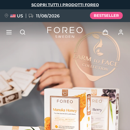
Salta
SCOPRI TUTTI I PRODOTTI FOREO
al
contenuto
principale
US
11/08/2026
BESTSELLER
NUOVO
Accedi
Lingua
BREAKING NEWS
Profilo utente
English
Deutsch
Español
I miei dispositivi
FAQ™ Pure Beauty-Tech Elixir
Français
Italiano
Português
I miei ordini
Polski
Svenska
Русский
Türkçe
简体中文
繁體中文
I miei indirizzi
issa™ Teeth Whitening Set
I miei abbonamenti