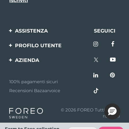
ASSISTENZA
SEGUICI
Contattaci
PROFILO UTENTE
Ordini e spedizioni
Registrazione del
AZIENDA
prodotto
Garanzia e resi
FOREO
Aiuto
FAQ
100% pagamenti sicuri
Affiliazione
Informazioni sulla
Recensioni Bazaarvoice
batteria
Notizie di affiliazione
MYSA
© 2026 FOREO Tutti i diritti
Rivenditori
riservati
Termini di Utilizzo
Farm to Face collection