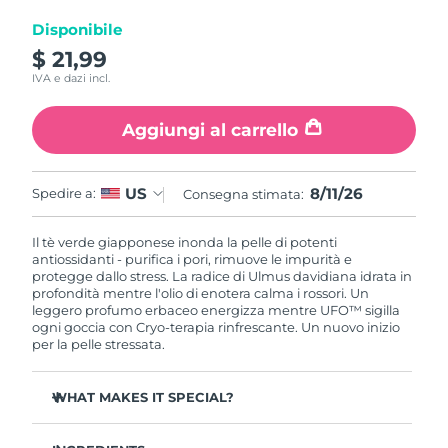
Disponibile
RAS di Macao
Consegna stimata
8/12/26
$ 21,99
IVA e dazi incl.
Malaysia
Consegna stimata
8/13/26
Aggiungi al carrello
Malta
Consegna stimata
8/10/26
Messico
Consegna stimata
8/14/26
8/11/26
US
Spedire a:
Consegna stimata:
Monaco
Consegna stimata
8/11/26
Il tè verde giapponese inonda la pelle di potenti
antiossidanti - purifica i pori, rimuove le impurità e
protegge dallo stress. La radice di Ulmus davidiana idrata in
Paesi Bassi
Consegna stimata
8/10/26
profondità mentre l'olio di enotera calma i rossori. Un
leggero profumo erbaceo energizza mentre UFO™ sigilla
Nuova Zelanda
ogni goccia con Cryo-terapia rinfrescante. Un nuovo inizio
Consegna stimata
8/10/26
per la pelle stressata.
Norvegia
Consegna stimata
8/10/26
WHAT MAKES IT SPECIAL?
Oman
Consegna stimata
8/13/26
Estratto di ago di pino regola il sebo e minimizza i pori -