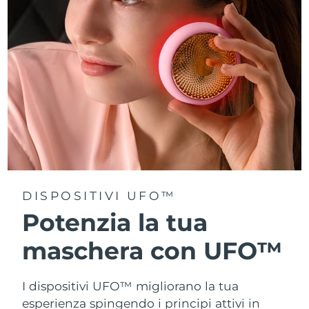
Turchia
Consegna stimata
8/11/26
Emirati Arabi Uniti
Consegna stimata
8/11/26
Regno Unito
Consegna stimata
8/10/26
Stati Uniti
Consegna stimata
8/11/26
Uzbekistan
Consegna stimata
8/15/26
Vietnam
Consegna stimata
8/16/26
DISPOSITIVI UFO™
Potenzia la tua
maschera con UFO™
I dispositivi UFO™ migliorano la tua
esperienza spingendo i principi attivi in