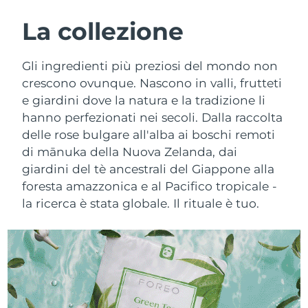
ROUTINE BEAUTY SVEDESI
Austria
Consegna stimata
8/10/26
La collezione
Bahrein
Consegna stimata
8/11/26
Gli ingredienti più preziosi del mondo non
Detersione viso
Lifting viso
crescono ovunque. Nascono in valli, frutteti
Belgio
Consegna stimata
8/10/26
e giardini dove la natura e la tradizione li
LUNA™ 4 pacchetto
BEAR™ 2 pacchetto
hanno perfezionati nei secoli. Dalla raccolta
Bermuda
Consegna stimata
8/16/26
Anti-aging massage
Microcurrent toning
delle rose bulgare all'alba ai boschi remoti
Bosnia ed
di mānuka della Nuova Zelanda, dai
Consegna stimata
8/13/26
Idratazione
Igiene orale
Erzegovina
giardini del tè ancestrali del Giappone alla
LUNA™ 4 Plus
BEAR™ 2 go
foresta amazzonica e al Pacifico tropicale -
UFO™ 3 pacchetto
issa™ 4
Massage, LED heating
Microcurrent toning on-the-go
Brunei
Consegna stimata
8/15/26
la ricerca è stata globale. Il rituale è tuo.
TRATTAMENTI ANTI-AGE FAQ™
Deep facial hydration
Hybrid silicone sonic toothbrush
Bulgaria
Consegna stimata
8/10/26
NEW
LUNA™ 4 Men
BEAR™ 2 eyes & lips
UFO™ 3 LED
issa™ 4 plus
Canada
For men, anti-aging massage
Microcurrent line smoothing device
Consegna stimata
8/14/26
Near-infrared and red light therapy
Smart hybrid silicone sonic toothbrush
device
Anti-age
Trattamenti LED
Cile
Consegna stimata
8/14/26