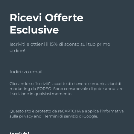
Ricevi Offerte
Esclusive
Iscriviti e ottieni il 15% di sconto sul tuo primo
ordine!
Indirizzo email
Cliccando su “Iscriviti”, accetto di ricevere comunicazioni di
marketing da FOREO. Sono consapevole di poter annullare
l’iscrizione in qualsiasi momento.
Questo sito è protetto da reCAPTCHA e applica
l'informativa
sulla privacy
and
i Termini di servizio
di Google.