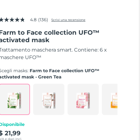
4.8
(136)
Scrivi una recensione
4.8
stelle
Farm to Face collection UFO™
su
5
activated mask
valore
Trattamento maschera smart. Contiene: 6 x
di
valutazione
maschere UFO™
medio.
Read
Scegli masks:
Farm to Face collection UFO™
136
Reviews.
activated mask - Green Tea
Stesso
link
alla
pagina.
Disponibile
$ 21,99
IVA e dazi incl.