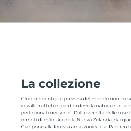
issa™ Teeth Whitening Set
FAQ™ Dual LED Panel
POPOLARE
La collezione
Gli ingredienti più preziosi del mondo non cr
Offerte speciali
Bestseller
in valli, frutteti e giardini dove la natura e la tr
perfezionati nei secoli. Dalla raccolta delle rose 
remoti di mānuka della Nuova Zelanda, dai giardi
Giappone alla foresta amazzonica e al Pacifico tro