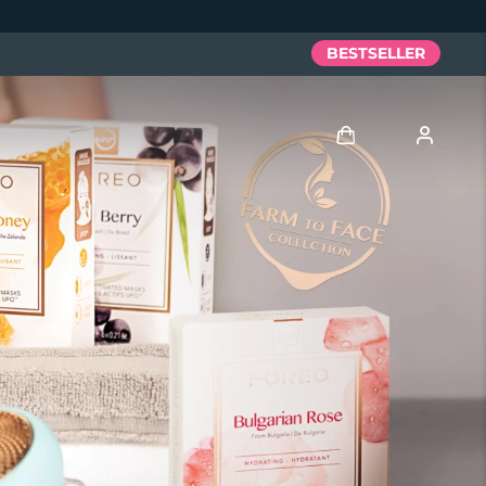
BESTSELLER
Accedi
Profilo utente
I miei dispositivi
I miei ordini
I miei indirizzi
I miei abbonamenti