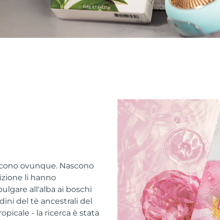
escono ovunque. Nascono
adizione li hanno
bulgare all'alba ai boschi
ni del tè ancestrali del
picale - la ricerca è stata