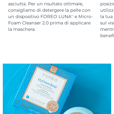
asciutta. Per un risultato ottimale,
posizi
consigliamo di detergere la pelle con
utiliz
un dispositivo FOREO LUNA
e Micro-
la tua
TM
Foam Cleanser 2.0 prima di applicare
sul vi
la maschera.
ment
benefi