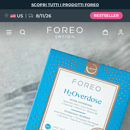
Salta
SCOPRI TUTTI I PRODOTTI FOREO
al
contenuto
principale
US
8/11/26
BESTSELLER
NUOVO
Accedi
Lingua
BREAKING NEWS
Profilo utente
English
Deutsch
Español
I miei dispositivi
FAQ™ Pure Beauty-Tech Elixir
Français
Italiano
Português
I miei ordini
Polski
Svenska
Русский
Türkçe
简体中文
繁體中文
I miei indirizzi
issa™ Teeth Whitening Set
I miei abbonamenti