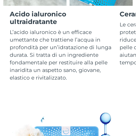
Acido ialuronico
Cera
RAS di Macao
Consegna stimata
8/12/26
ultraidratante
Le ce
Malaysia
Consegna stimata
8/13/26
L’acido ialuronico è un efficace
protet
umettante che trattiene l’acqua in
riduc
Malta
Consegna stimata
8/10/26
profondità per un’idratazione di lunga
pelle 
durata. Si tratta di un ingrediente
aiutan
Messico
Consegna stimata
8/14/26
fondamentale per restituire alla pelle
tempo
inaridita un aspetto sano, giovane,
Monaco
Consegna stimata
8/11/26
elastico e rivitalizzato.
Paesi Bassi
Consegna stimata
8/10/26
Nuova Zelanda
Consegna stimata
8/10/26
Norvegia
Consegna stimata
8/10/26
Oman
Consegna stimata
8/13/26