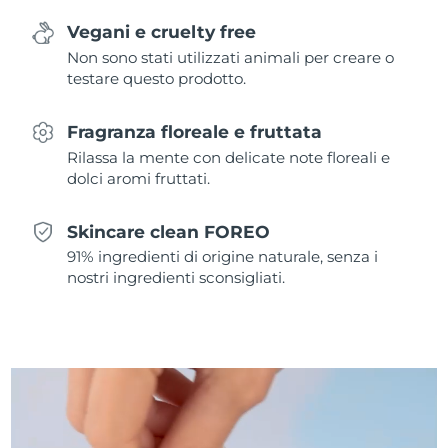
Vegani e cruelty free
Slovacchia
Consegna stimata
8/10/26
Non sono stati utilizzati animali per creare o
testare questo prodotto.
Slovenia
Consegna stimata
8/10/26
Fragranza floreale e fruttata
Sudafrica
Consegna stimata
8/18/26
Rilassa la mente con delicate note floreali e
dolci aromi fruttati.
Corea del Sud
Consegna stimata
8/12/26
Spagna
Skincare clean FOREO
Consegna stimata
8/10/26
91% ingredienti di origine naturale, senza i
Svezia
nostri ingredienti sconsigliati.
Consegna stimata
8/10/26
Svizzera
Consegna stimata
8/10/26
Taiwan
Consegna stimata
8/15/26
Thailandia
Consegna stimata
8/14/26