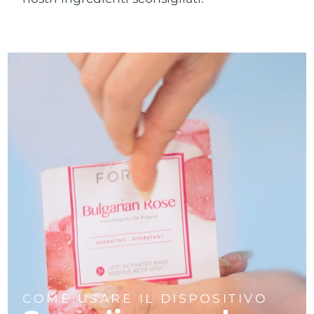
Turchia
Consegna stimata
09/08/2026
Emirati Arabi Uniti
Consegna stimata
09/08/2026
Regno Unito
Consegna stimata
08/08/2026
Stati Uniti
Consegna stimata
09/08/2026
Uzbekistan
Consegna stimata
13/08/2026
Vietnam
Consegna stimata
14/08/2026
COME USARE IL DISPOSITIVO