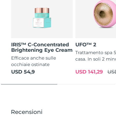
IRIS™ C-Concentrated
UFO™ 2
Brightening Eye Cream
Trattamento spa 5 
Efficace anche sulle
casa. In soli 2 min
occhiaie ostinate
USD 54,9
USD 141,29
US