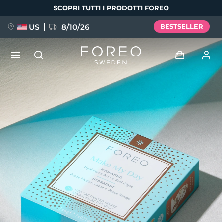
Salta
SCOPRI TUTTI I PRODOTTI FOREO
al
contenuto
principale
US
8/10/26
BESTSELLER
NUOVO
Accedi
Lingua
BREAKING NEWS
Profilo utente
English
Deutsch
Español
I miei dispositivi
FAQ™ Pure Beauty-Tech Elixir
Français
Italiano
Português
I miei ordini
Polski
Svenska
Русский
Türkçe
简体中文
繁體中文
I miei indirizzi
issa™ Teeth Whitening Set
I miei abbonamenti