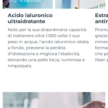
origine naturale
RAS di Macao
Consegna stimata
10/08/2026
Acido ialuronico
Estr
ultraidratante
anti
Malaysia
Consegna stimata
11/08/2026
Noto per la sua straordinaria capacità
Promuo
Malta
Consegna stimata
08/08/2026
di trattenere oltre 1.000 volte il suo
grazie
peso in acqua, l’acido ialuronico idrata
minera
Messico
Consegna stimata
12/08/2026
a fondo, previene la perdita
forma
d’idratazione e migliora l’elasticità,
che pr
Monaco
Consegna stimata
09/08/2026
donando una pelle liscia, luminosa e
liberi
rimpolpata.
Paesi Bassi
Consegna stimata
08/08/2026
Nuova Zelanda
Consegna stimata
08/08/2026
Norvegia
Consegna stimata
08/08/2026
Oman
Consegna stimata
11/08/2026