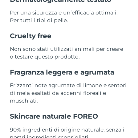
Per una sicurezza e un’efficacia ottimali.
Slovacchia
Consegna stimata
08/08/2026
Per tutti i tipi di pelle.
Slovenia
Consegna stimata
08/08/2026
Cruelty free
Sudafrica
Consegna stimata
16/08/2026
Non sono stati utilizzati animali per creare
Corea del Sud
o testare questo prodotto.
Consegna stimata
10/08/2026
Spagna
Fragranza leggera e agrumata
Consegna stimata
08/08/2026
Frizzanti note agrumate di limone e sentori
Svezia
Consegna stimata
08/08/2026
di mela esaltati da accenni floreali e
Svizzera
Consegna stimata
08/08/2026
muschiati.
Taiwan
Consegna stimata
13/08/2026
Skincare naturale FOREO
Thailandia
Consegna stimata
12/08/2026
90% ingredienti di origine naturale, senza i
nostri ingredienti sconsigliati.