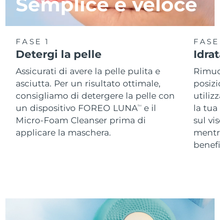
Semplice e veloce
FASE 1
FASE
Detergi la pelle
Idra
Assicurati di avere la pelle pulita e
Rimuov
asciutta. Per un risultato ottimale,
posizi
consigliamo di detergere la pelle con
utiliz
un dispositivo FOREO LUNA
e il
la tua
TM
Micro-Foam Cleanser prima di
sul vi
applicare la maschera.
ment
benefi