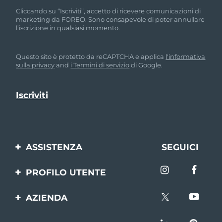
Cliccando su “Iscriviti”, accetto di ricevere comunicazioni di
marketing da FOREO. Sono consapevole di poter annullare
l’iscrizione in qualsiasi momento.
Questo sito è protetto da reCAPTCHA e applica
l'informativa
sulla privacy
and
i Termini di servizio
di Google.
ASSISTENZA
SEGUICI
Contattaci
PROFILO UTENTE
Ordini e spedizioni
Registrazione del
AZIENDA
prodotto
Garanzia e resi
FOREO
Aiuto