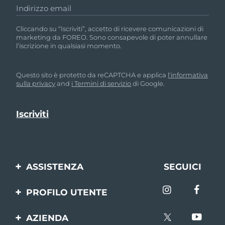
Indirizzo email
Cliccando su “Iscriviti”, accetto di ricevere comunicazioni di
marketing da FOREO. Sono consapevole di poter annullare
l’iscrizione in qualsiasi momento.
Questo sito è protetto da reCAPTCHA e applica
l'informativa
sulla privacy
and
i Termini di servizio
di Google.
ASSISTENZA
SEGUICI
Contattaci
PROFILO UTENTE
Ordini e spedizioni
Registrazione del
AZIENDA
prodotto