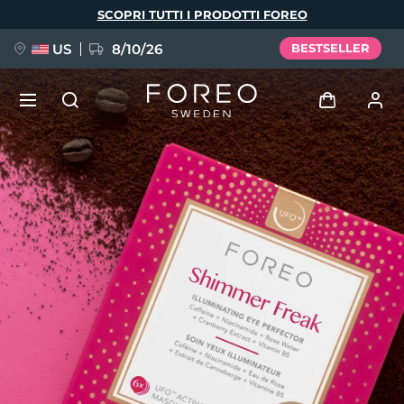
Salta
SCOPRI TUTTI I PRODOTTI FOREO
al
contenuto
principale
US
8/10/26
BESTSELLER
NUOVO
Accedi
Lingua
BREAKING NEWS
Profilo utente
English
Deutsch
Español
I miei dispositivi
FAQ™ Pure Beauty-Tech Elixir
Français
Italiano
Português
I miei ordini
Polski
Svenska
Русский
Türkçe
简体中文
繁體中文
I miei indirizzi
issa™ Teeth Whitening Set
I miei abbonamenti