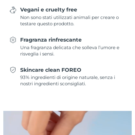
Vegani e cruelty free
Slovacchia
Consegna stimata
8/9/26
Non sono stati utilizzati animali per creare o
testare questo prodotto.
Slovenia
Consegna stimata
8/9/26
Fragranza rinfrescante
Sudafrica
Consegna stimata
8/17/26
Una fragranza delicata che solleva l’umore e
risveglia i sensi.
Corea del Sud
Consegna stimata
8/11/26
Spagna
Skincare clean FOREO
Consegna stimata
8/9/26
93% ingredienti di origine naturale, senza i
Svezia
nostri ingredienti sconsigliati.
Consegna stimata
8/9/26
Svizzera
Consegna stimata
8/9/26
Taiwan
Consegna stimata
8/14/26
Thailandia
Consegna stimata
8/13/26