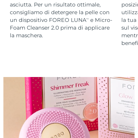
asciutta. Per un risultato ottimale,
posizi
consigliamo di detergere la pelle con
utiliz
un dispositivo FOREO LUNA
e Micro-
la tua
TM
Foam Cleanser 2.0 prima di applicare
sul vi
la maschera.
ment
benefi