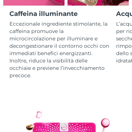
Caffeina illuminante
Acqu
RAS di Macao
Consegna stimata
8/11/26
Eccezionale ingrediente stimolante, la
L’acqu
Malaysia
Consegna stimata
8/12/26
caffeina promuove la
per ri
microcircolazione per illuminare e
secche
Malta
Consegna stimata
8/9/26
decongestionare il contorno occhi con
rimpol
immediati benefici energizzanti.
dello 
Messico
Consegna stimata
8/13/26
Inoltre, riduce la visibilità delle
idrata
occhiaie e previene l’invecchiamento
Monaco
Consegna stimata
8/10/26
precoce.
Paesi Bassi
Consegna stimata
8/9/26
Nuova Zelanda
Consegna stimata
8/9/26
Norvegia
Consegna stimata
8/9/26
Oman
Consegna stimata
8/12/26