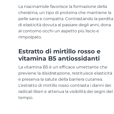
Skincare KIWI™
All acne treatment devices
All revitalizing eye massagers
Serum
issa™ Teeth Whitening Gel
La niacinamide favorisce la formazione della
Advanced pore care essentials
For healthy hair
18% PAP
cheratina, un tipo di proteina che mantiene la
pelle sana e compatta. Contrastando la perdita
Cosmetici
Uomini
di elasticità dovuta al passare degli anni, dona
al contorno occhi un aspetto più liscio e
rimpolpato.
Vedi tutto
Estratto di mirtillo rosso e
vitamina B5 antiossidanti
La vitamina B5 è un efficace umettante che
APP FOREO
previene la disidratazione, restituisce elasticità
e preserva la salute della barriera cutanea.
CHI SIAMO
L’estratto di mirtillo rosso contrasta i danni dei
radicali liberi e attenua la visibilità dei segni del
tempo.