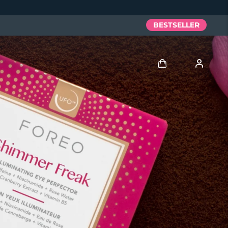
BESTSELLER
Accedi
Profilo utente
I miei dispositivi
I miei ordini
I miei indirizzi
I miei abbonamenti