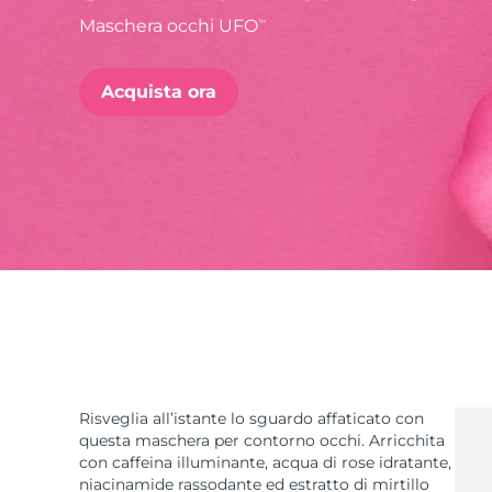
Maschera occhi UFO
TM
issa™ Teeth Whitening Set
Acquista ora
FAQ™ Dual LED Panel
POPOLARE
Offerte speciali
Bestseller
Risveglia all’istante lo sguardo affaticato con
questa maschera per contorno occhi. Arricchita
con caffeina illuminante, acqua di rose idratante,
niacinamide rassodante ed estratto di mirtillo