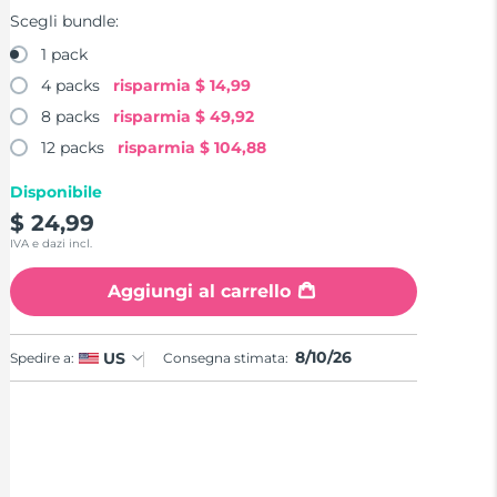
Scegli bundle:
1 pack
4 packs
risparmia
$ 14,99
8 packs
risparmia
$ 49,92
12 packs
risparmia
$ 104,88
Disponibile
$ 24,99
IVA e dazi incl.
Aggiungi al carrello
8/10/26
US
Spedire a:
Consegna stimata: