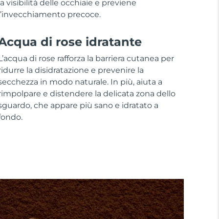
la visibilità delle occhiaie e previene
l’invecchiamento precoce.
Acqua di rose idratante
L’acqua di rose rafforza la barriera cutanea per
ridurre la disidratazione e prevenire la
secchezza in modo naturale. In più, aiuta a
rimpolpare e distendere la delicata zona dello
sguardo, che appare più sano e idratato a
fondo.