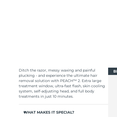
Skincare KIWI™
All acne treatment devices
All revitalizing eye massagers
Serum
issa™ Teeth Whitening Gel
Advanced pore care essentials
For healthy hair
18% PAP
Cosmetici
Uomini
Vedi tutto
Ditch the razor, messy waxing and painful
B
APP FOREO
plucking - and experience the ultimate hair
removal solution with PEACH™ 2. Extra large
treatment window, ultra-fast flash, skin cooling
CHI SIAMO
system, self-adjusting head, and full body
treatments in just 10 minutes.
WHAT MAKES IT SPECIAL?