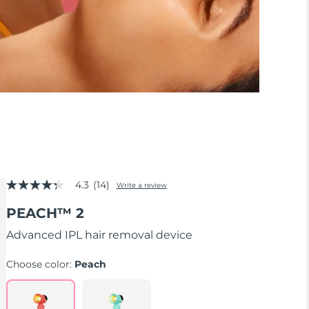
4.3
(14)
Write a review
4.3
out
PEACH™ 2
of
5
stars,
Advanced IPL hair removal device
average
rating
Choose color:
Peach
value.
Read
14
Reviews.