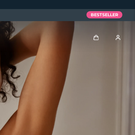
BESTSELLER
Accedi
Profilo utente
I miei dispositivi
I miei ordini
I miei indirizzi
I miei abbonamenti