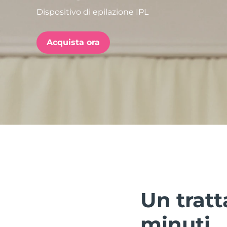
Dispositivo di epilazione IPL
issa™ Teeth Whitening Set
Acquista ora
FAQ™ Dual LED Panel
POPOLARE
Offerte speciali
Bestseller
Un tratt
minuti