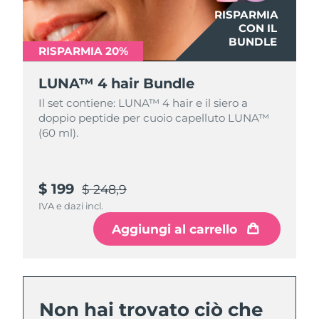
RISPARMIA
CON IL
BUNDLE
RISPARMIA 20%
LUNA™ 4 hair Bundle
Il set contiene: LUNA™ 4 hair e il siero a
doppio peptide per cuoio capelluto LUNA™
(60 ml).
$ 199
$ 248,9
IVA e dazi incl.
Aggiungi al carrello
Non hai trovato ciò che