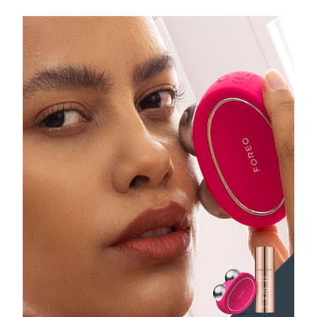
Filippine
Consegna stimata
8/14/26
Polonia
Consegna stimata
8/12/26
Portogallo
Consegna stimata
8/11/26
Portorico
Consegna stimata
8/13/26
Qatar
Consegna stimata
8/12/26
Riunione
Consegna stimata
8/16/26
Romania
Consegna stimata
8/11/26
Russia
Consegna stimata
8/19/26
Arabia Saudita
Consegna stimata
8/12/26
Singapore
Consegna stimata
8/13/26