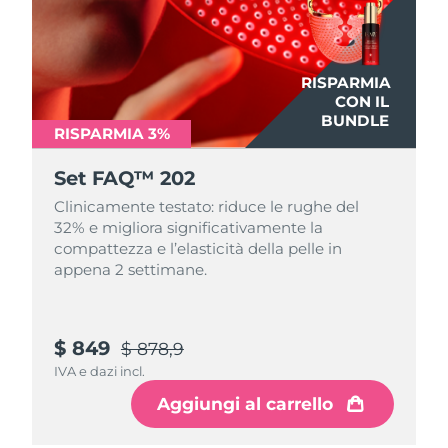
RAS di Macao
Consegna stimata
8/13/26
RISPARMIA
Malaysia
Consegna stimata
8/14/26
CON IL
BUNDLE
RISPARMIA 3%
Malta
Consegna stimata
8/11/26
Set FAQ™ 202
Messico
Consegna stimata
8/15/26
Clinicamente testato: riduce le rughe del
32% e migliora significativamente la
Monaco
Consegna stimata
8/12/26
compattezza e l’elasticità della pelle in
appena 2 settimane.
Paesi Bassi
Consegna stimata
8/11/26
Nuova Zelanda
Consegna stimata
8/11/26
$ 849
$ 878,9
IVA e dazi incl.
Norvegia
Consegna stimata
8/11/26
Aggiungi al carrello
Oman
Consegna stimata
8/14/26