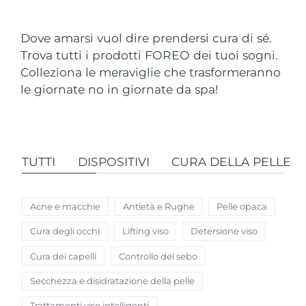
Paese di spedizione
Dove amarsi vuol dire prendersi cura di sé.
Stati Uniti
Consegna stimata
8/12/26
Trova tutti i prodotti FOREO dei tuoi sogni.
FAQ™ Dual LED Panel
Colleziona le meraviglie che trasformeranno
Regno Unito
Consegna stimata
8/11/26
le giornate no in giornate da spa!
POPOLARE
Spagna
Consegna stimata
8/11/26
Australia
Consegna stimata
8/14/26
TUTTI
DISPOSITIVI
CURA DELLA PELLE
Francia
Consegna stimata
8/11/26
Offerte speciali
Bestseller
Germania
Consegna stimata
8/11/26
Acne e macchie
Antietà e Rughe
Pelle opaca
Cura degli occhi
Lifting viso
Detersione viso
Canada
Consegna stimata
8/15/26
Cura dei capelli
Controllo del sebo
Terapia a luce rossa
Secchezza e disidratazione della pelle
Australia
Consegna stimata
8/14/26
Trattamenti viso intelligenti