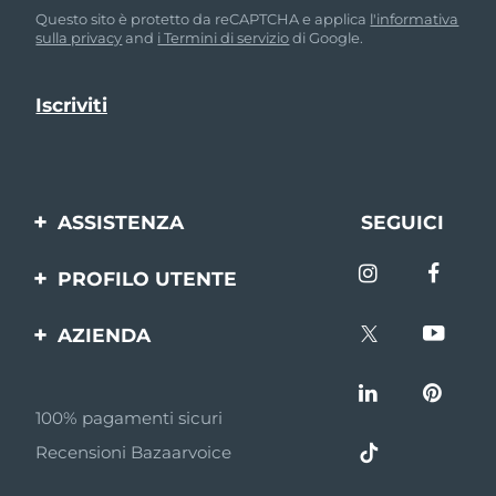
Questo sito è protetto da reCAPTCHA e applica
l'informativa
sulla privacy
and
i Termini di servizio
di Google.
ASSISTENZA
SEGUICI
Contattaci
PROFILO UTENTE
Ordini e spedizioni
Registrazione del
AZIENDA
prodotto
Garanzia e resi
FOREO
Aiuto
FAQ
100% pagamenti sicuri
Affiliazione
Informazioni sulla
Recensioni Bazaarvoice
batteria
Notizie di affiliazione