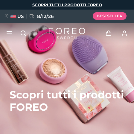
Salta
SCOPRI TUTTI I PRODOTTI FOREO
al
contenuto
principale
US
8/12/26
BESTSELLER
NUOVO
Accedi
Lingua
BREAKING NEWS
Profilo utente
English
Deutsch
Español
I miei dispositivi
FAQ™ Pure Beauty-Tech Elixir
Scopri tutti i prodotti
Français
Italiano
Português
I miei ordini
Polski
Svenska
Русский
FOREO
Türkçe
简体中文
繁體中文
I miei indirizzi
issa™ Teeth Whitening Set
I miei abbonamenti