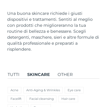
Paese di spedizione
Una buona skincare richiede i giusti
Stati Uniti
Consegna stimata
8/10/26
dispositivi e trattamenti. Sentiti al meglio
FAQ™ Dual LED Panel
con prodotti che miglioreranno la tua
Regno Unito
Consegna stimata
8/9/26
routine di bellezza e benessere. Scegli
POPOLARE
detergenti, maschere, sieri e altre formule di
Spagna
Consegna stimata
8/9/26
qualità professionale e preparati a
Australia
risplendere.
Consegna stimata
8/12/26
Francia
Consegna stimata
8/9/26
Offerte speciali
Bestseller
Germania
Consegna stimata
8/9/26
TUTTI
SKINCARE
OTHER
Canada
Consegna stimata
8/13/26
Acne
Anti-Aging & Wrinkles
Eye care
Terapia a luce rossa
Facelift
Facial cleansing
Hair care
Australia
Consegna stimata
8/12/26