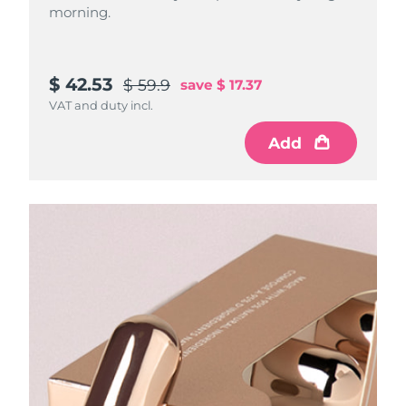
morning.
$ 42.53
$ 59.9
save
$ 17.37
VAT and duty incl.
Add