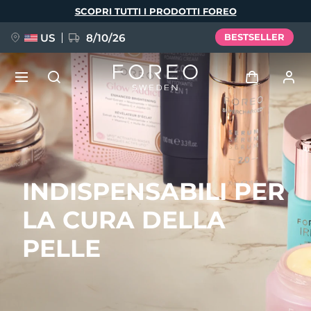
Salta
SCOPRI TUTTI I PRODOTTI FOREO
al
contenuto
principale
US
8/10/26
BESTSELLER
NUOVO
Accedi
Lingua
BREAKING NEWS
Profilo utente
INDISPENSABILI PER
English
Deutsch
Español
I miei dispositivi
FAQ™ Pure Beauty-Tech Elixir
LA CURA DELLA
Français
Italiano
Português
I miei ordini
Polski
Svenska
Русский
PELLE
Türkçe
简体中文
繁體中文
I miei indirizzi
issa™ Teeth Whitening Set
I miei abbonamenti