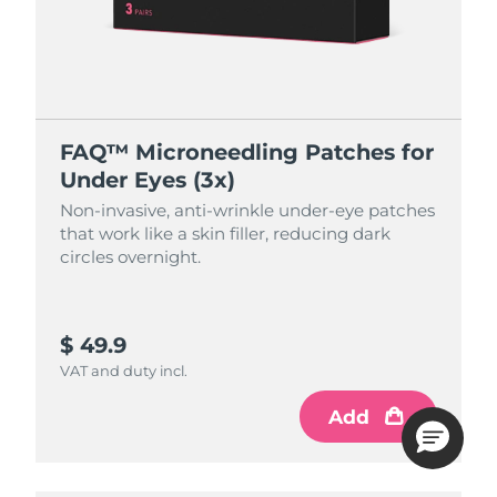
FAQ™ Microneedling Patches for
Under Eyes (3x)
Non-invasive, anti-wrinkle under-eye patches
that work like a skin filler, reducing dark
circles overnight.
$ 49.9
VAT and duty incl.
Add