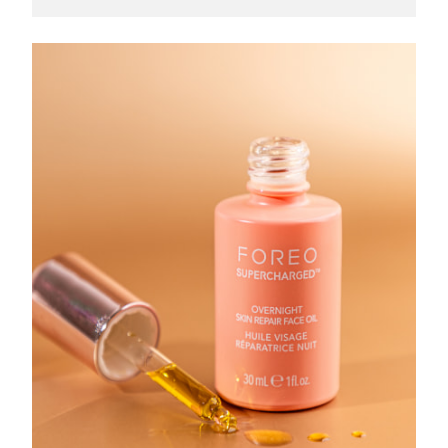
Filippine
Consegna stimata
8/12/26
Polonia
Consegna stimata
8/10/26
Portogallo
Consegna stimata
8/9/26
Portorico
Consegna stimata
8/11/26
Qatar
Consegna stimata
8/10/26
Riunione
Consegna stimata
8/14/26
Romania
Consegna stimata
8/9/26
Russia
Consegna stimata
8/17/26
Arabia Saudita
Consegna stimata
8/10/26
Singapore
Consegna stimata
8/11/26