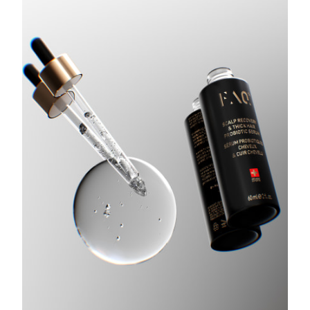
Turchia
Consegna stimata
8/10/26
Emirati Arabi Uniti
Consegna stimata
8/10/26
Regno Unito
Consegna stimata
8/9/26
Stati Uniti
Consegna stimata
8/10/26
Uzbekistan
Consegna stimata
8/14/26
Vietnam
Consegna stimata
8/15/26