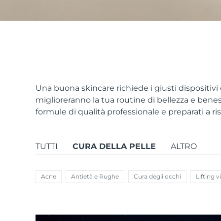
issa™ Teeth Whitening Set
FAQ™ Dual LED Panel
Una buona skincare richiede i giusti dispositivi
miglioreranno la tua routine di bellezza e benes
formule di qualità professionale e preparati a ri
POPOLARE
TUTTI
CURA DELLA PELLE
ALTRO
Offerte speciali
Bestseller
Acne
Antietà e Rughe
Cura degli occhi
Lifting v