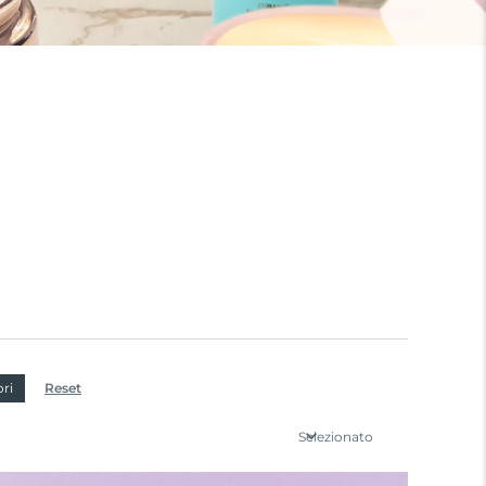
ori
Reset
Selezionato