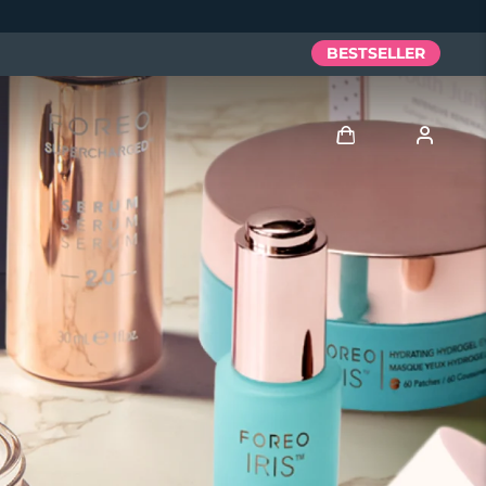
BESTSELLER
Accedi
Profilo utente
I miei dispositivi
I miei ordini
I miei indirizzi
I miei abbonamenti