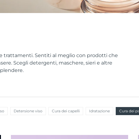
 e trattamenti. Sentiti al meglio con prodotti che
sere. Scegli detergenti, maschere, sieri e altre
splendere.
iso
Detersione viso
Cura dei capelli
Idratazione
Cura dei p