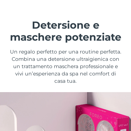
Paese di spedizione
Stati Uniti
Consegna stimata
11/8/26
Detersione e
FAQ™ Dual LED Panel
Regno Unito
Consegna stimata
10/8/26
maschere potenziate
POPOLARE
Spagna
Consegna stimata
10/8/26
Un regalo perfetto per una routine perfetta.
Combina una detersione ultraigienica con
Australia
Consegna stimata
13/8/26
un trattamento maschera professionale e
vivi un’esperienza da spa nel comfort di
Francia
Consegna stimata
10/8/26
Offerte speciali
Bestseller
casa tua.
Germania
Consegna stimata
10/8/26
Canada
Consegna stimata
14/8/26
Terapia a luce rossa
Australia
Consegna stimata
13/8/26