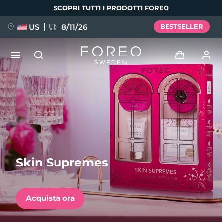
Salta
SCOPRI TUTTI I PRODOTTI FOREO
al
contenuto
principale
US
8/11/26
BESTSELLER
NUOVO
Accedi
Lingua
BREAKING NEWS
Profilo utente
English
Deutsch
Español
I miei dispositivi
FAQ™ Pure Beauty-Tech Elixir
Français
Italiano
Português
Skin Supremes
I miei ordini
Polski
Svenska
Русский
Türkçe
简体中文
繁體中文
I miei indirizzi
Acquista ora
issa™ Teeth Whitening Set
I miei abbonamenti