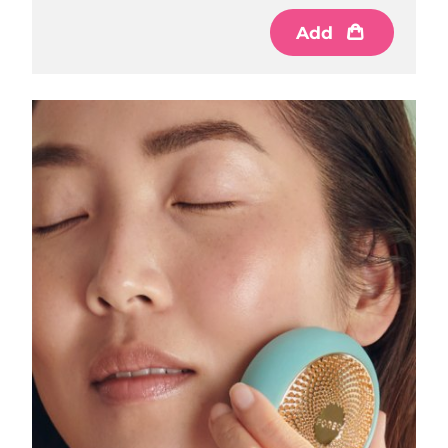
Add
RAS di Macao
Consegna stimata
8/11/26
Malaysia
Consegna stimata
8/12/26
Malta
Consegna stimata
8/9/26
Messico
Consegna stimata
8/13/26
Monaco
Consegna stimata
8/10/26
Paesi Bassi
Consegna stimata
8/9/26
Nuova Zelanda
Consegna stimata
8/9/26
Norvegia
Consegna stimata
8/9/26
Oman
Consegna stimata
8/12/26