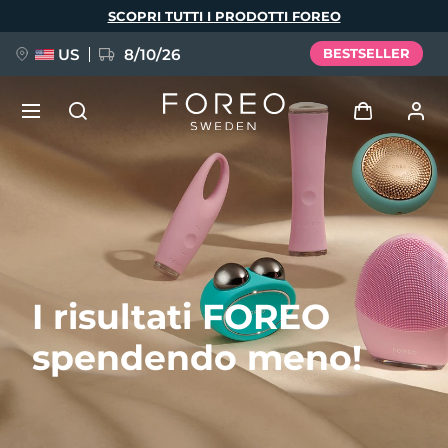
Salta
SCOPRI TUTTI I PRODOTTI FOREO
al
contenuto
principale
US
8/10/26
BESTSELLER
NUOVO
Accedi
Lingua
BREAKING NEWS
Profilo utente
English
Deutsch
Español
I miei dispositivi
FAQ™ Pure Beauty-Tech Elixir
I risultati FOREO
Français
Italiano
Português
I miei ordini
Polski
Svenska
Русский
spendendo meno!
Türkçe
简体中文
繁體中文
I miei indirizzi
issa™ Teeth Whitening Set
I miei abbonamenti