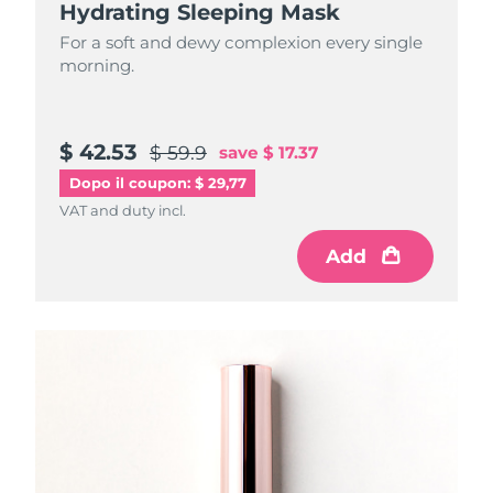
Hydrating Sleeping Mask
For a soft and dewy complexion every single
morning.
$ 42.53
$ 59.9
save
$ 17.37
Dopo il coupon: $ 29,77
VAT and duty incl.
Add