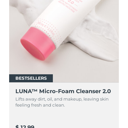
BESTSELLERS
BESTSELLERS
LUNA™ Micro-Foam Cleanser 2.0
LUNA™ Micro-Foam Cleanser 2.0
Lifts away dirt, oil, and makeup, leaving skin
Lifts away dirt, oil, and makeup, leaving skin
feeling fresh and clean.
feeling fresh and clean.
$ 12.99
$ 44.9