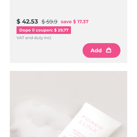
$ 42.53
$ 59.9
save
$ 17.37
Dopo il coupon: $ 29,77
VAT and duty incl.
Add