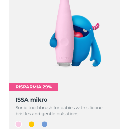
RISPARMIA 29%
RISPARMIA 29%
RISPARMIA 29%
ISSA mikro
ISSA mikro
ISSA mikro
Sonic toothbrush for babies with silicone
Sonic toothbrush for babies with silicone
Sonic toothbrush for babies with silicone
bristles and gentle pulsations.
bristles and gentle pulsations.
bristles and gentle pulsations.