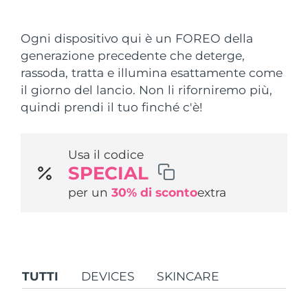
Paese di spedizione
Ogni dispositivo qui è un FOREO della
Stati Uniti
Consegna stimata
8/10/26
generazione precedente che deterge,
FAQ™ Dual LED Panel
rassoda, tratta e illumina esattamente come
Regno Unito
Consegna stimata
8/9/26
il giorno del lancio. Non li riforniremo più,
POPOLARE
quindi prendi il tuo finché c'è!
Spagna
Consegna stimata
8/9/26
Australia
Consegna stimata
8/12/26
Usa il codice
SPECIAL
Francia
Consegna stimata
8/9/26
Offerte speciali
Bestseller
per un
30% di sconto
extra
Germania
Consegna stimata
8/9/26
Canada
Consegna stimata
8/13/26
Terapia a luce rossa
TUTTI
DEVICES
SKINCARE
Australia
Consegna stimata
8/12/26