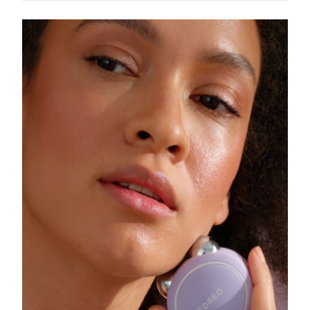
Slovacchia
Consegna stimata
8/9/26
Slovenia
Consegna stimata
8/9/26
Sudafrica
Consegna stimata
8/17/26
Corea del Sud
Consegna stimata
8/11/26
Spagna
Consegna stimata
8/9/26
Svezia
Consegna stimata
8/9/26
Svizzera
Consegna stimata
8/9/26
Taiwan
Consegna stimata
8/14/26
Thailandia
Consegna stimata
8/13/26