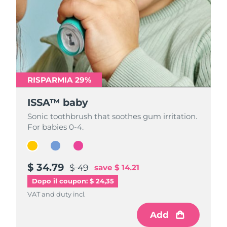
RISPARMIA 29%
RISPARMIA 29%
RISPARMIA 29%
ISSA™ baby
ISSA™ baby
ISSA™ baby
Sonic toothbrush that soothes gum irritation.
Sonic toothbrush that soothes gum irritation.
Sonic toothbrush that soothes gum irritation.
For babies 0-4.
For babies 0-4.
For babies 0-4.
$ 34.79
$ 34.79
$ 34.79
$ 49
$ 49
$ 49
save
save
save
$ 14.21
$ 14.21
$ 14.21
Dopo il coupon: $ 24,35
VAT and duty incl.
VAT and duty incl.
VAT and duty incl.
Add
Add
Add