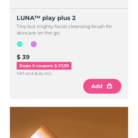
LUNA™ play plus 2
LUNA™ play plus 2
Tiny but mighty facial cleansing brush for
Tiny but mighty facial cleansing brush for
skincare on the go.
skincare on the go.
$ 39
$ 39
Dopo il coupon: $ 27,30
VAT and duty incl.
VAT and duty incl.
Add
Add