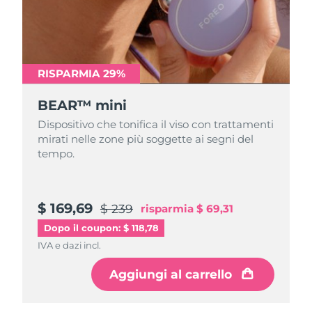
Turchia
Consegna stimata
8/9/26
Emirati Arabi Uniti
Consegna stimata
8/9/26
RISPARMIA 29%
Regno Unito
Consegna stimata
8/8/26
BEAR™ mini
Stati Uniti
Consegna stimata
8/9/26
Dispositivo che tonifica il viso con trattamenti
mirati nelle zone più soggette ai segni del
Uzbekistan
Consegna stimata
8/13/26
tempo.
Vietnam
Consegna stimata
8/14/26
$ 169,69
$ 239
risparmia
$ 69,31
Dopo il coupon: $ 118,78
IVA e dazi incl.
Aggiungi al carrello