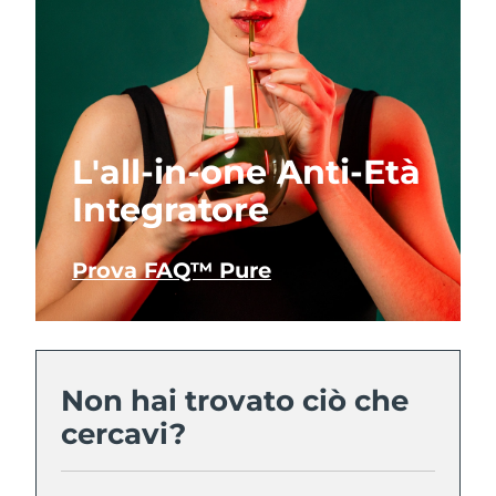
L'all-in-one Anti-Età
Integratore
Prova FAQ™ Pure
Non hai trovato ciò che
cercavi?