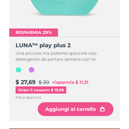
RISPARMIA 29%
RISPARMIA 29%
LUNA™ play plus 2
LUNA™ play plus 2
Una piccola ma potente spazzola viso
Una piccola ma potente spazzola viso
detergente da portare sempre con te.
detergente da portare sempre con te.
$ 27,69
$ 27,69
$ 39
$ 39
risparmia
risparmia
$ 11,31
$ 11,31
Dopo il coupon: $ 19,38
IVA e dazi incl.
IVA e dazi incl.
Aggiungi al carrello
Aggiungi al carrello