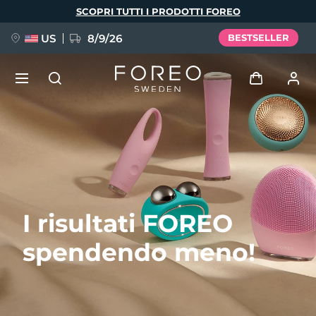
Salta
SCOPRI TUTTI I PRODOTTI FOREO
al
contenuto
principale
US
8/9/26
BESTSELLER
NUOVO
Accedi
Lingua
BREAKING NEWS
Profilo utente
English
Deutsch
Español
I miei dispositivi
FAQ™ Pure Beauty-Tech Elixir
I risultati FOREO
Français
Italiano
Português
I miei ordini
Polski
Svenska
Русский
spendendo meno!
Türkçe
简体中文
繁體中文
I miei indirizzi
issa™ Teeth Whitening Set
I miei abbonamenti