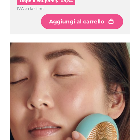
Dopo il coupon: $ 108,84
IVA e dazi incl.
RAS di Macao
Consegna stimata
8/10/26
Aggiungi al carrello
Malaysia
Consegna stimata
8/11/26
Malta
Consegna stimata
8/8/26
Messico
Consegna stimata
8/12/26
Monaco
Consegna stimata
8/9/26
Paesi Bassi
Consegna stimata
8/8/26
Nuova Zelanda
Consegna stimata
8/8/26
Norvegia
Consegna stimata
8/8/26
Oman
Consegna stimata
8/11/26