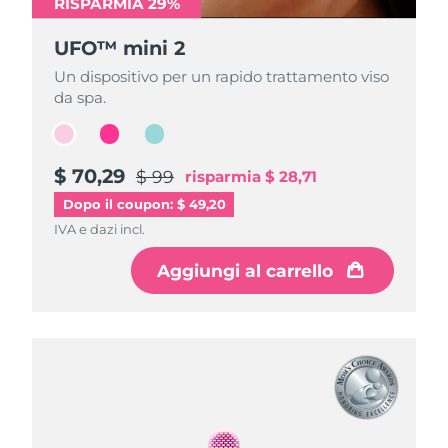
RISPARMIA 29%
RISPARMIA 29%
RISPARMIA 29%
UFO™ mini 2
UFO™ mini 2
UFO™ mini 2
Un dispositivo per un rapido trattamento viso
Un dispositivo per un rapido trattamento viso
Un dispositivo per un rapido trattamento viso
da spa.
da spa.
da spa.
$ 70,29
$ 70,29
$ 70,29
$ 99
$ 99
$ 99
risparmia
risparmia
risparmia
$ 28,71
$ 28,71
$ 28,71
Dopo il coupon: $ 49,20
IVA e dazi incl.
IVA e dazi incl.
IVA e dazi incl.
Aggiungi al carrello
Aggiungi al carrello
Aggiungi al carrello