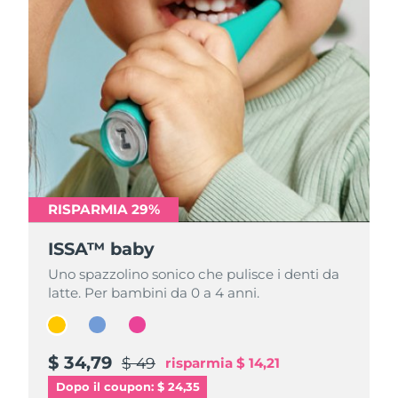
RISPARMIA 29%
RISPARMIA 29%
RISPARMIA 29%
ISSA™ baby
ISSA™ baby
ISSA™ baby
Uno spazzolino sonico che pulisce i denti da
Uno spazzolino sonico che pulisce i denti da
Uno spazzolino sonico che pulisce i denti da
latte. Per bambini da 0 a 4 anni.
latte. Per bambini da 0 a 4 anni.
latte. Per bambini da 0 a 4 anni.
$ 34,79
$ 34,79
$ 34,79
$ 49
$ 49
$ 49
risparmia
risparmia
risparmia
$ 14,21
$ 14,21
$ 14,21
Dopo il coupon: $ 24,35