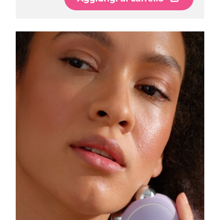
Slovacchia
Consegna stimata
8/8/26
Slovenia
Consegna stimata
8/8/26
Sudafrica
Consegna stimata
8/16/26
Corea del Sud
Consegna stimata
8/10/26
Spagna
Consegna stimata
8/8/26
Svezia
Consegna stimata
8/8/26
Svizzera
Consegna stimata
8/8/26
Taiwan
Consegna stimata
8/13/26
Thailandia
Consegna stimata
8/12/26