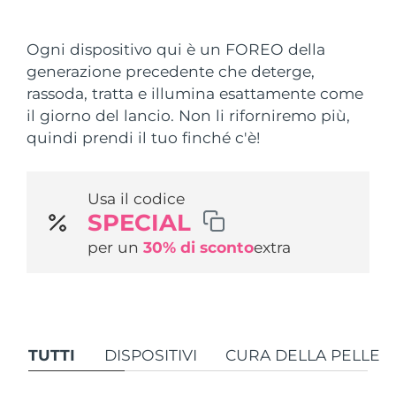
Paese di spedizione
Ogni dispositivo qui è un FOREO della
Stati Uniti
Consegna stimata
8/9/26
generazione precedente che deterge,
FAQ™ Dual LED Panel
rassoda, tratta e illumina esattamente come
Regno Unito
Consegna stimata
8/8/26
il giorno del lancio. Non li riforniremo più,
POPOLARE
quindi prendi il tuo finché c'è!
Spagna
Consegna stimata
8/8/26
Australia
Consegna stimata
8/11/26
Usa il codice
SPECIAL
Francia
Consegna stimata
8/8/26
Offerte speciali
Bestseller
per un
30% di sconto
extra
Germania
Consegna stimata
8/8/26
Canada
Consegna stimata
8/12/26
Terapia a luce rossa
TUTTI
DISPOSITIVI
CURA DELLA PELLE
Australia
Consegna stimata
8/11/26