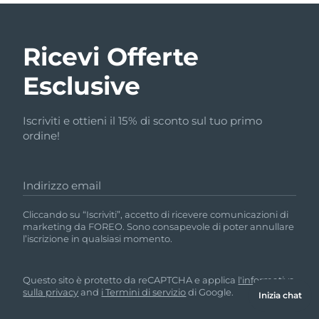
Ricevi Offerte
Esclusive
Iscriviti e ottieni il 15% di sconto sul tuo primo
ordine!
Indirizzo email
Cliccando su “Iscriviti”, accetto di ricevere comunicazioni di
marketing da FOREO. Sono consapevole di poter annullare
l’iscrizione in qualsiasi momento.
Questo sito è protetto da reCAPTCHA e applica
l'informativa
sulla privacy
and
i Termini di servizio
di Google.
Inizia chat