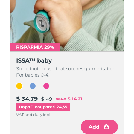
RISPARMIA 29%
RISPARMIA 29%
RISPARMIA 29%
ISSA™ baby
ISSA™ baby
ISSA™ baby
Sonic toothbrush that soothes gum irritation.
Sonic toothbrush that soothes gum irritation.
Sonic toothbrush that soothes gum irritation.
For babies 0-4.
For babies 0-4.
For babies 0-4.
$ 34.79
$ 34.79
$ 34.79
$ 49
$ 49
$ 49
save
save
save
$ 14.21
$ 14.21
$ 14.21
Dopo il coupon: $ 24,35
VAT and duty incl.
VAT and duty incl.
VAT and duty incl.
Add
Add
Add