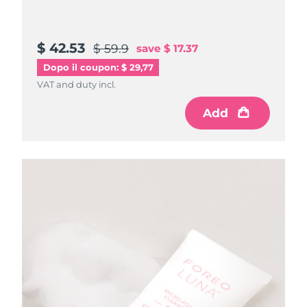
$ 42.53
$ 59.9
save
$ 17.37
Dopo il coupon: $ 29,77
VAT and duty incl.
Add