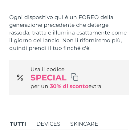
Paese di spedizione
Ogni dispositivo qui è un FOREO della
Stati Uniti
Consegna stimata
8/12/26
generazione precedente che deterge,
FAQ™ Dual LED Panel
rassoda, tratta e illumina esattamente come
Regno Unito
Consegna stimata
8/11/26
il giorno del lancio. Non li riforniremo più,
POPOLARE
quindi prendi il tuo finché c'è!
Spagna
Consegna stimata
8/11/26
Australia
Consegna stimata
8/14/26
Usa il codice
SPECIAL
Francia
Consegna stimata
8/11/26
Offerte speciali
Bestseller
per un
30% di sconto
extra
Germania
Consegna stimata
8/11/26
Canada
Consegna stimata
8/15/26
Terapia a luce rossa
TUTTI
DEVICES
SKINCARE
Australia
Consegna stimata
8/14/26