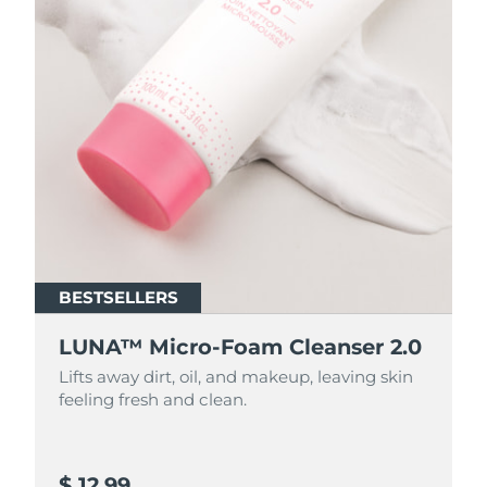
BESTSELLERS
BESTSELLERS
LUNA™ Micro-Foam Cleanser 2.0
LUNA™ Micro-Foam Cleanser 2.0
Lifts away dirt, oil, and makeup, leaving skin
Lifts away dirt, oil, and makeup, leaving skin
feeling fresh and clean.
feeling fresh and clean.
$ 12.99
$ 44.9