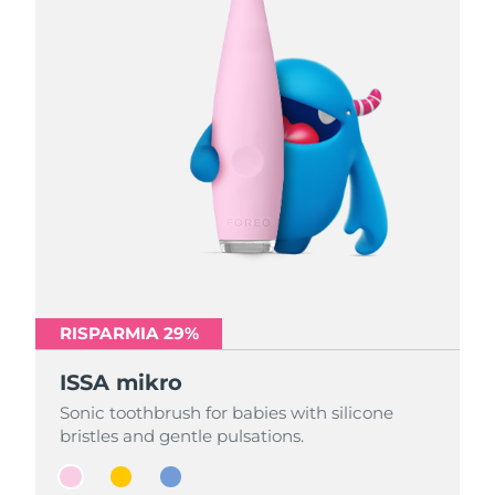
RISPARMIA 29%
RISPARMIA 29%
RISPARMIA 29%
ISSA mikro
ISSA mikro
ISSA mikro
Sonic toothbrush for babies with silicone
Sonic toothbrush for babies with silicone
Sonic toothbrush for babies with silicone
bristles and gentle pulsations.
bristles and gentle pulsations.
bristles and gentle pulsations.