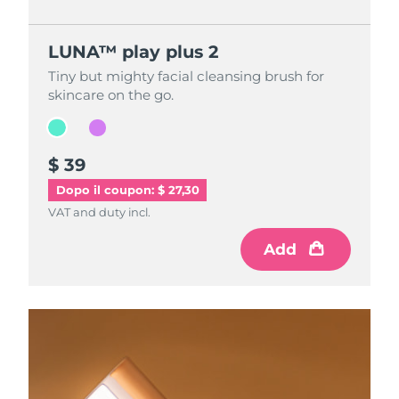
LUNA™ play plus 2
LUNA™ play plus 2
Tiny but mighty facial cleansing brush for
Tiny but mighty facial cleansing brush for
skincare on the go.
skincare on the go.
$ 39
$ 39
Dopo il coupon: $ 27,30
VAT and duty incl.
VAT and duty incl.
Add
Add