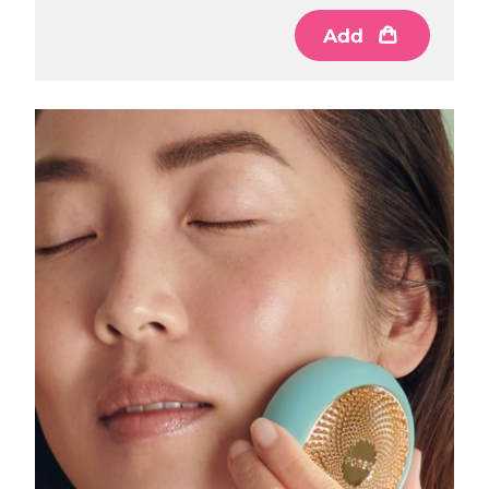
Add
RAS di Macao
Consegna stimata
8/13/26
Malaysia
Consegna stimata
8/14/26
Malta
Consegna stimata
8/11/26
Messico
Consegna stimata
8/15/26
Monaco
Consegna stimata
8/12/26
Paesi Bassi
Consegna stimata
8/11/26
Nuova Zelanda
Consegna stimata
8/11/26
Norvegia
Consegna stimata
8/11/26
Oman
Consegna stimata
8/14/26