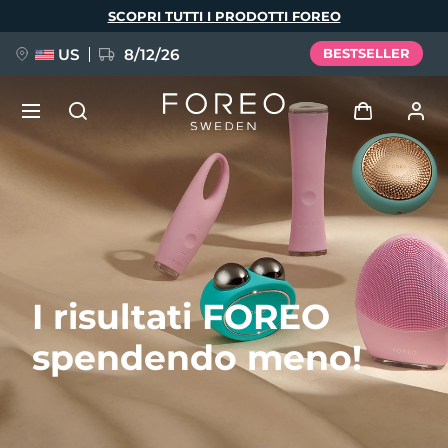
Salta
SCOPRI TUTTI I PRODOTTI FOREO
al
contenuto
principale
US
8/12/26
BESTSELLER
NUOVO
Accedi
Lingua
BREAKING NEWS
Profilo utente
English
Deutsch
Español
I miei dispositivi
FAQ™ Pure Beauty-Tech Elixir
I risultati FOREO
Français
Italiano
Português
I miei ordini
Polski
Svenska
Русский
spendendo meno!
Türkçe
简体中文
繁體中文
I miei indirizzi
issa™ Teeth Whitening Set
I miei abbonamenti