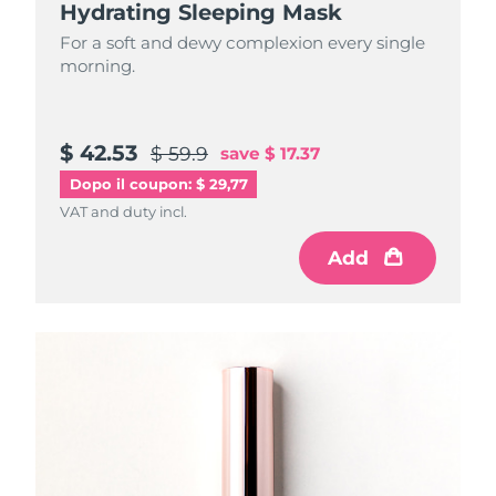
Hydrating Sleeping Mask
For a soft and dewy complexion every single
morning.
$ 42.53
$ 59.9
save
$ 17.37
Dopo il coupon: $ 29,77
VAT and duty incl.
Add