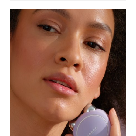
Slovacchia
Consegna stimata
8/11/26
Slovenia
Consegna stimata
8/11/26
Sudafrica
Consegna stimata
8/19/26
Corea del Sud
Consegna stimata
8/13/26
Spagna
Consegna stimata
8/11/26
Svezia
Consegna stimata
8/11/26
Svizzera
Consegna stimata
8/11/26
Taiwan
Consegna stimata
8/16/26
Thailandia
Consegna stimata
8/15/26