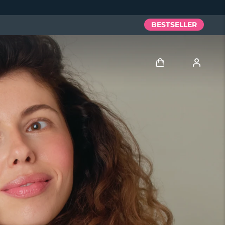
BESTSELLER
Accedi
Profilo utente
I miei dispositivi
I miei ordini
I miei indirizzi
I miei abbonamenti