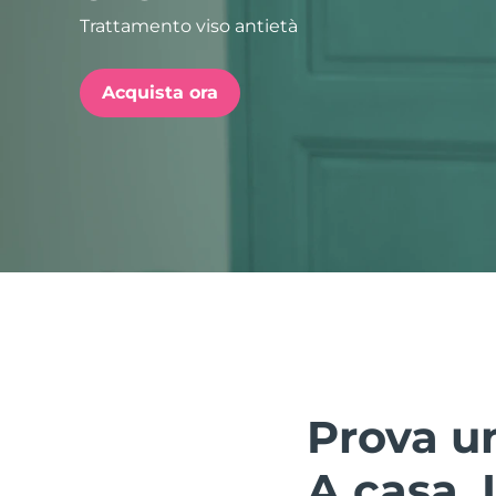
Trattamento viso antietà
issa™ Teeth Whitening Set
Acquista ora
FAQ™ Dual LED Panel
POPOLARE
Offerte speciali
Bestseller
Prova un
A casa. I