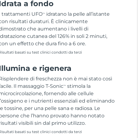
Idrata a fondo
I trattamenti UFO
idratano la pelle all’istante
TM
con risultati duraturi. È clinicamente
dimostrato che aumentano i livelli di
idratazione cutanea del 126% in soli 2 minuti,
con un effetto che dura fino a 6 ore.
Risultati basati su test clinici condotti da terzi
Illumina e rigenera
Risplendere di freschezza non è mai stato così
facile. Il massaggio T-Sonic
stimola la
TM
microcircolazione, fornendo alle cellule
l’ossigeno e i nutrienti essenziali ed eliminando
le tossine, per una pelle sana e radiosa. Le
persone che l’hanno provato hanno notato
risultati visibili sin dal primo utilizzo.
Risultati basati su test clinici condotti da terzi