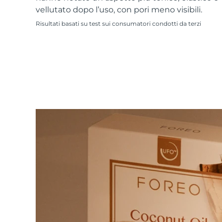
Skincare KIWI™
All acne treatment devices
All revitalizing eye massagers
Serum
vellutato dopo l’uso, con pori meno visibili.
issa™ Teeth Whitening Gel
Advanced pore care essentials
For healthy hair
18% PAP
Risultati basati su test sui consumatori condotti da terzi
Cosmetici
Uomini
Vedi tutto
APP FOREO
CHI SIAMO