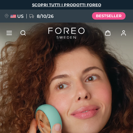
Salta
SCOPRI TUTTI I PRODOTTI FOREO
al
contenuto
principale
US
8/10/26
BESTSELLER
NUOVO
Accedi
Lingua
BREAKING NEWS
Profilo utente
English
Deutsch
Español
I miei dispositivi
FAQ™ Pure Beauty-Tech Elixir
Français
Italiano
Português
I miei ordini
Polski
Svenska
Русский
Türkçe
简体中文
繁體中文
I miei indirizzi
issa™ Teeth Whitening Set
I miei abbonamenti