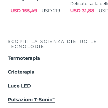
Delicato sulla pell
USD 155,49
USD 219
USD 31,88
USD
SCOPRI LA SCIENZA DIETRO LE
TECNOLOGIE:
Termoterapia
Crioterapia
Luce LED
Pulsazioni T-Sonic
TM