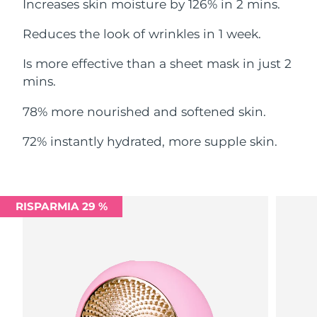
Increases skin moisture by 126% in 2 mins.
Filippine
Consegna stimata
8/12/26
Reduces the look of wrinkles in 1 week.
Polonia
Consegna stimata
8/10/26
Is more effective than a sheet mask in just 2
Portogallo
mins.
Consegna stimata
8/9/26
78% more nourished and softened skin.
Portorico
Consegna stimata
8/11/26
72% instantly hydrated, more supple skin.
Qatar
Consegna stimata
8/10/26
Riunione
Consegna stimata
8/14/26
RISPARMIA 29 %
Romania
Consegna stimata
8/9/26
Russia
Consegna stimata
8/17/26
Arabia Saudita
Consegna stimata
8/10/26
Singapore
Consegna stimata
8/11/26