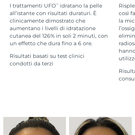
Advanced pore care essentials
For healthy hair
I trattamenti UFO
idratano la pelle
Risple
18% PAP
TM
Israele
Consegna stimata
8/13/26
Cosmetici
Uomini
all’istante con risultati duraturi. È
così f
clinicamente dimostrato che
la mic
Italia
Consegna stimata
8/9/26
aumentano i livelli di idratazione
l’ossi
cutanea del 126% in soli 2 minuti, con
elimin
Giappone
Consegna stimata
8/12/26
un effetto che dura fino a 6 ore.
radios
Vedi tutto
Jersey
Consegna stimata
8/14/26
hanno 
Risultati basati su test clinici
utilizz
condotti da terzi
Kazakistan
Consegna stimata
8/11/26
Risult
APP FOREO
Kuwait
consum
Consegna stimata
8/9/26
CHI SIAMO
Lettonia
Consegna stimata
8/9/26
Libano
Consegna stimata
8/10/26
Lituania
Consegna stimata
8/9/26
Lussemburgo
Consegna stimata
8/9/26