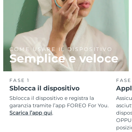
COME USARE IL DISPOSITIVO
Semplice e veloce
FASE 1
FASE
Sblocca il dispositivo
Appl
Sblocca il dispositivo e registra la
Assicu
garanzia tramite l’app FOREO For You.
asciut
Scarica l’app qui
.
dispos
OPPUR
posizi