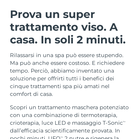
ROUTINE BEAUTY SVEDESI
Austria
Consegna stimata
8/9/26
Prova un super
trattamento viso.
A
Bahrein
Consegna stimata
8/10/26
casa. In soli 2 minuti.
Detersione viso
Lifting viso
Belgio
Consegna stimata
8/9/26
LUNA™ 4 pacchetto
BEAR™ 2 pacchetto
Bermuda
Consegna stimata
8/15/26
Rilassarsi in una spa può essere stupendo.
Anti-aging massage
Microcurrent toning
Ma può anche essere costoso. E richiedere
Bosnia ed
tempo. Perciò, abbiamo inventato una
Consegna stimata
8/12/26
Idratazione
Igiene orale
Erzegovina
soluzione per offrirti tutti i benefici dei
LUNA™ 4 Plus
BEAR™ 2 go
UFO™ 3 pacchetto
issa™ 4
cinque trattamenti spa più amati nel
Massage, LED heating
Microcurrent toning on-the-go
Brunei
Consegna stimata
8/14/26
TRATTAMENTI ANTI-AGE FAQ™
comfort di casa.
Deep facial hydration
Hybrid silicone sonic toothbrush
Bulgaria
Consegna stimata
8/9/26
Scopri un trattamento maschera potenziato
NEW
LUNA™ 4 Men
BEAR™ 2 eyes & lips
UFO™ 3 LED
con una combinazione di termoterapia,
issa™ 4 plus
Canada
For men, anti-aging massage
Microcurrent line smoothing device
Consegna stimata
8/13/26
crioterapia, luce LED e massaggio T-Sonic
Near-infrared and red light therapy
TM
Smart hybrid silicone sonic toothbrush
device
Anti-age
Trattamenti LED
dall’efficacia scientificamente provata. In
Cile
Consegna stimata
8/13/26
pochi minuti, UFO
2 nutre e rigenera la
TM