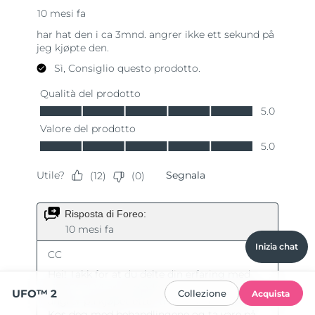
Inizia chat
UFO™ 2
Collezione
Acquista