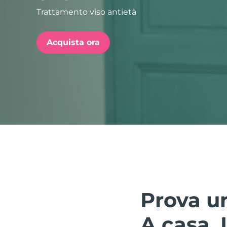
Trattamento viso antietà
issa™ Teeth Whitening Set
Acquista ora
FAQ™ Dual LED Panel
POPOLARE
Offerte speciali
Bestseller
Prova un
A casa. I