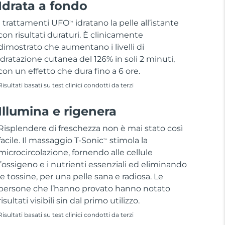
Idrata a fondo
I trattamenti UFO
idratano la pelle all’istante
TM
con risultati duraturi. È clinicamente
dimostrato che aumentano i livelli di
idratazione cutanea del 126% in soli 2 minuti,
con un effetto che dura fino a 6 ore.
Risultati basati su test clinici condotti da terzi
Illumina e rigenera
Risplendere di freschezza non è mai stato così
facile. Il massaggio T-Sonic
stimola la
TM
microcircolazione, fornendo alle cellule
l’ossigeno e i nutrienti essenziali ed eliminando
le tossine, per una pelle sana e radiosa. Le
persone che l’hanno provato hanno notato
risultati visibili sin dal primo utilizzo.
Risultati basati su test clinici condotti da terzi