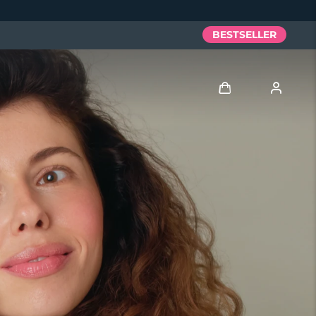
BESTSELLER
Accedi
Profilo utente
I miei dispositivi
I miei ordini
I miei indirizzi
I miei abbonamenti