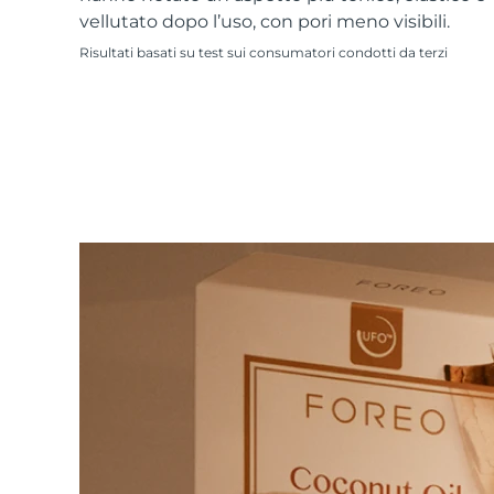
Skincare KIWI™
All acne treatment devices
All revitalizing eye massagers
Serum
vellutato dopo l’uso, con pori meno visibili.
issa™ Teeth Whitening Gel
Advanced pore care essentials
For healthy hair
18% PAP
Risultati basati su test sui consumatori condotti da terzi
Cosmetici
Uomini
Vedi tutto
APP FOREO
CHI SIAMO