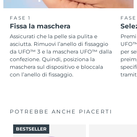
FASE 1
FASE
Fissa la maschera
Sele
Assicurati che la pelle sia pulita e
Premi 
asciutta. Rimuovi l’anello di fissaggio
UFO™ 3
da UFO™ 3 e la maschera UFO™ dalla
per se
confezione. Quindi, posiziona la
preimp
maschera sul dispositivo e bloccala
speci
con l’anello di fissaggio.
tramit
POTREBBE ANCHE PIACERTI
BESTSELLER