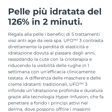
ROUTINE BEAUTY SVEDESI
Austria
Consegna stimata
8/11/26
Pelle più idratata del
126% in 2 minuti.
Bahrein
Consegna stimata
8/12/26
Detersione viso
Lifting viso
Belgio
Consegna stimata
8/11/26
Regala alla pelle i benefici di 5 trattamenti
LUNA™ 4 pacchetto
BEAR™ 2 pacchetto
viso anti-age da vera spa. UFO™ 3 contrasta
Bermuda
Consegna stimata
8/17/26
Anti-aging massage
Microcurrent toning
direttamente la perdita di elasticità e
idratazione dovuta al passare degli anni,
Bosnia ed
Consegna stimata
8/14/26
rassodando la cute con la crioterapia e
Idratazione
Igiene orale
Erzegovina
LUNA™ 4 Plus
BEAR™ 2 go
riducendo la visibilità delle rughe in 1
UFO™ 3 pacchetto
issa™ 4
Massage, LED heating
Microcurrent toning on-the-go
settimana con un’efficacia clinicamente
Brunei
Consegna stimata
8/16/26
TRATTAMENTI ANTI-AGE FAQ™
Deep facial hydration
Hybrid silicone sonic toothbrush
testata.
A differenza delle maschere e delle
Bulgaria
creme idratanti tradizionali, UFO™ 3
Consegna stimata
8/11/26
NEW
LUNA™ 4 Men
BEAR™ 2 eyes & lips
infonde un’idratazione profonda e duratura
UFO™ 3 LED
issa™ 4 plus
Canada
For men, anti-aging massage
Microcurrent line smoothing device
Consegna stimata
8/15/26
grazie alla tecnologia Hyper-Infusion, che fa
Near-infrared and red light therapy
Smart hybrid silicone sonic toothbrush
penetrare a fondo i principi attivi nel
device
Anti-age
Trattamenti LED
Cile
Consegna stimata
8/15/26
derma, dove possono offrire i massimi