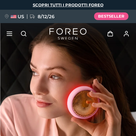
Salta
SCOPRI TUTTI I PRODOTTI FOREO
al
contenuto
principale
US
8/12/26
BESTSELLER
NUOVO
Accedi
Lingua
BREAKING NEWS
Profilo utente
English
Deutsch
Español
I miei dispositivi
FAQ™ Pure Beauty-Tech Elixir
Français
Italiano
Português
I miei ordini
Polski
Svenska
Русский
Türkçe
简体中文
繁體中文
I miei indirizzi
issa™ Teeth Whitening Set
I miei abbonamenti