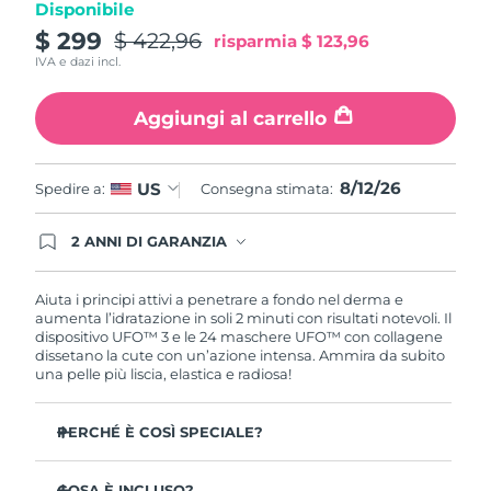
Disponibile
Turchia
Consegna stimata
8/12/26
$ 299
$ 422,96
risparmia
$ 123,96
IVA e dazi incl.
Emirati Arabi Uniti
Consegna stimata
8/12/26
Aggiungi al carrello
Regno Unito
Consegna stimata
8/11/26
Stati Uniti
Consegna stimata
8/12/26
8/12/26
US
Spedire a:
Consegna stimata:
Uzbekistan
Consegna stimata
8/16/26
2 ANNI DI GARANZIA
Gli ordini registrati oggi avranno una copertura
Vietnam
Consegna stimata
8/17/26
completa della garanzia FOREO. Questo significa
che, in caso di difetti nei primi 2 anni dalla data di
Aiuta i principi attivi a penetrare a fondo nel derma e
acquisto, FOREO sostituirà il tuo prodotto
aumenta l’idratazione in soli 2 minuti con risultati notevoli. Il
gratuitamente.
dispositivo UFO™ 3 e le 24 maschere UFO™ con collagene
dissetano la cute con un’azione intensa. Ammira da subito
una pelle più liscia, elastica e radiosa!
PERCHÉ È COSÌ SPECIALE?
Più efficace di una maschera in tessuto, aumenta
l’idratazione cutanea del 126% in 2 minuti con risultati
COSA È INCLUSO?