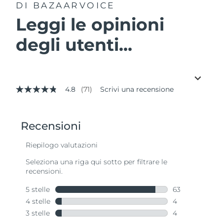
DI BAZAARVOICE
Leggi le opinioni
degli utenti...
4.8
(71)
Scrivi una recensione
4.8
stelle
su
5
,
valore
di
valutazione
medio.
Read
71
Reviews.
Stesso
link
alla
pagina.