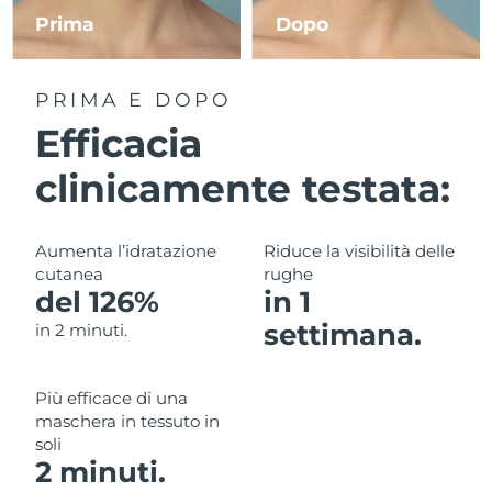
Prima
Dopo
RAS di Macao
Consegna stimata
8/13/26
PRIMA E DOPO
Malaysia
Consegna stimata
8/14/26
Efficacia
Malta
Consegna stimata
8/11/26
clinicamente testata:
Messico
Consegna stimata
8/15/26
Aumenta l’idratazione
Riduce la visibilità delle
Monaco
Consegna stimata
8/12/26
cutanea
rughe
del 126%
in 1
Paesi Bassi
Consegna stimata
8/11/26
settimana.
in 2 minuti.
Nuova Zelanda
Consegna stimata
8/11/26
Più efficace di una
Norvegia
Consegna stimata
8/11/26
maschera in tessuto in
soli
Oman
Consegna stimata
8/14/26
2 minuti.