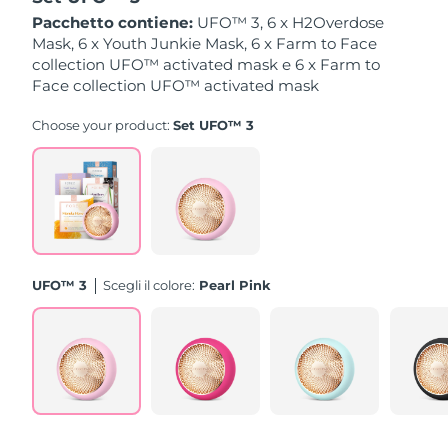
Pacchetto contiene:
UFO™ 3, 6 x H2Overdose
Slovacchia
Mask, 6 x Youth Junkie Mask, 6 x Farm to Face
Consegna stimata
8/11/26
collection UFO™ activated mask e 6 x Farm to
Face collection UFO™ activated mask
Slovenia
Consegna stimata
8/11/26
Choose your product:
Set UFO™ 3
Sudafrica
Consegna stimata
8/19/26
Corea del Sud
Consegna stimata
8/13/26
Spagna
Consegna stimata
8/11/26
Svezia
Consegna stimata
8/11/26
UFO™ 3
Scegli il colore:
Pearl Pink
Svizzera
Consegna stimata
8/11/26
Taiwan
Consegna stimata
8/16/26
Thailandia
Consegna stimata
8/15/26