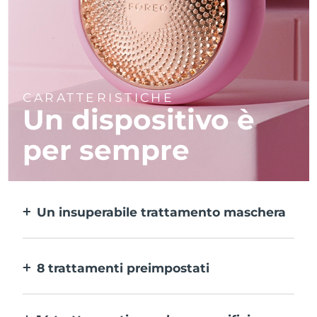
CARATTERISTICHE
Un dispositivo è
per sempre
Un insuperabile trattamento maschera
Più efficace di una maschera in tessuto e 10
volte più rapido.
8 trattamenti preimpostati
Ti basta un pulsante per provarli. E con
l’app puoi regolare il trattamento in base