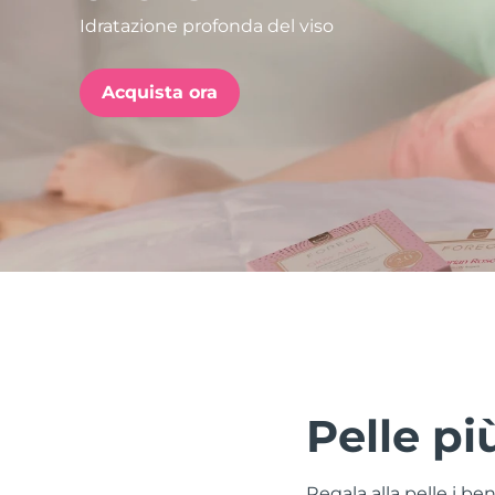
Idratazione profonda del viso
issa™ Teeth Whitening Set
Acquista ora
FAQ™ Dual LED Panel
POPOLARE
Offerte speciali
Bestseller
Pelle pi
Regala alla pelle i be