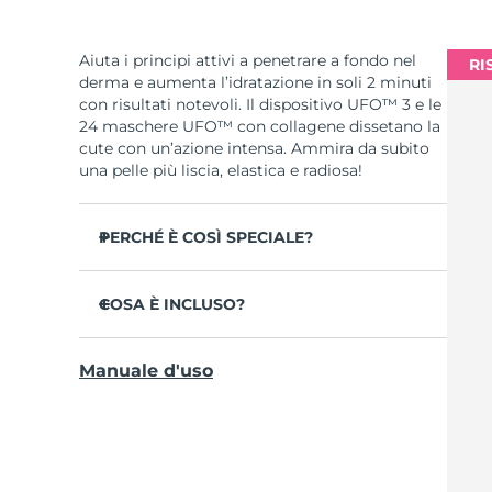
Aiuta i principi attivi a penetrare a fondo nel
RI
derma e aumenta l’idratazione in soli 2 minuti
con risultati notevoli. Il dispositivo UFO™ 3 e le
24 maschere UFO™ con collagene dissetano la
cute con un’azione intensa. Ammira da subito
una pelle più liscia, elastica e radiosa!
PERCHÉ È COSÌ SPECIALE?
Più efficace di una maschera in tessuto,
aumenta l’idratazione cutanea del 126% in 2
COSA È INCLUSO?
minuti con risultati clinicamente testati.
UFO™ 3
Riduce la visibilità delle rughe in 1 sola
Manuale d'uso
settimana con un’efficacia clinicamente
6 x UFO™ Youth Junkie 2.0 Masks, 6 x UFO™
testata.
H2Overdose 2.0 Masks, 6 x UFO™ Acai Berry
Masks & 6 x UFO™ Manuka Honey Masks
Combina trattamento maschera rigenerante,
termoterapia, crioterapia, terapia LED e
Cavo di ricarica USB
massaggio.
Guida rapida