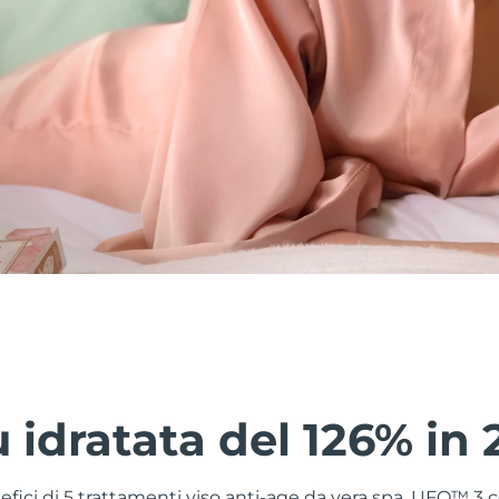
ù idratata del 126% in 
nefici di 5 trattamenti viso anti-age da vera spa. UFO™ 3 