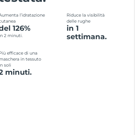
Aumenta l’idratazione
Riduce la visibilità
cutanea
delle rughe
del 126%
in 1
settimana.
in 2 minuti.
Più efficace di una
maschera in tessuto
in soli
2 minuti.