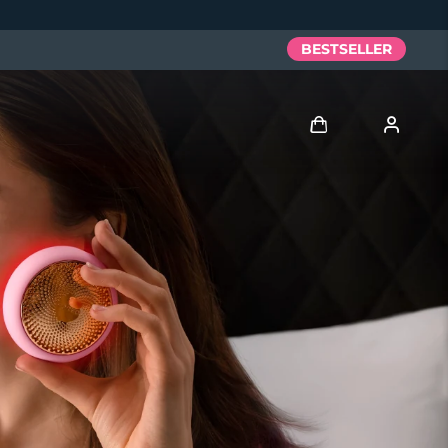
BESTSELLER
Accedi
Profilo utente
I miei dispositivi
I miei ordini
I miei indirizzi
I miei abbonamenti