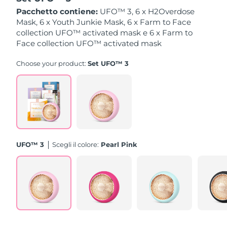
Pacchetto contiene:
UFO™ 3, 6 x H2Overdose
Slovacchia
Mask, 6 x Youth Junkie Mask, 6 x Farm to Face
Consegna stimata
8/10/26
collection UFO™ activated mask e 6 x Farm to
Face collection UFO™ activated mask
Slovenia
Consegna stimata
8/10/26
Choose your product:
Set UFO™ 3
Sudafrica
Consegna stimata
8/18/26
Corea del Sud
Consegna stimata
8/12/26
Spagna
Consegna stimata
8/10/26
Svezia
Consegna stimata
8/10/26
UFO™ 3
Scegli il colore:
Pearl Pink
Svizzera
Consegna stimata
8/10/26
Taiwan
Consegna stimata
8/15/26
Thailandia
Consegna stimata
8/14/26