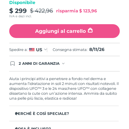
Disponibile
Turchia
Consegna stimata
8/11/26
$ 299
$ 422,96
risparmia
$ 123,96
IVA e dazi incl.
Emirati Arabi Uniti
Consegna stimata
8/11/26
Aggiungi al carrello
Regno Unito
Consegna stimata
8/10/26
Stati Uniti
Consegna stimata
8/11/26
8/11/26
US
Spedire a:
Consegna stimata:
Uzbekistan
Consegna stimata
8/15/26
2 ANNI DI GARANZIA
Gli ordini registrati oggi avranno una copertura
Vietnam
Consegna stimata
8/16/26
completa della garanzia FOREO. Questo significa
che, in caso di difetti nei primi 2 anni dalla data di
Aiuta i principi attivi a penetrare a fondo nel derma e
acquisto, FOREO sostituirà il tuo prodotto
aumenta l’idratazione in soli 2 minuti con risultati notevoli. Il
gratuitamente.
dispositivo UFO™ 3 e le 24 maschere UFO™ con collagene
dissetano la cute con un’azione intensa. Ammira da subito
una pelle più liscia, elastica e radiosa!
PERCHÉ È COSÌ SPECIALE?
Più efficace di una maschera in tessuto, aumenta
l’idratazione cutanea del 126% in 2 minuti con risultati
COSA È INCLUSO?