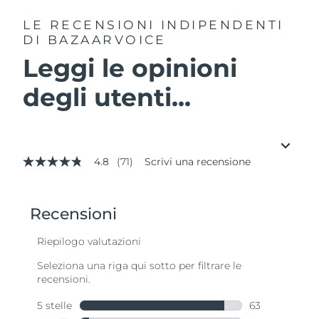
LE RECENSIONI INDIPENDENTI
DI BAZAARVOICE
Leggi le opinioni
degli utenti...
4.8
(71)
Scrivi una recensione
4.8
stelle
su
5
,
valore
di
valutazione
medio.
Read
71
Reviews.
Stesso
link