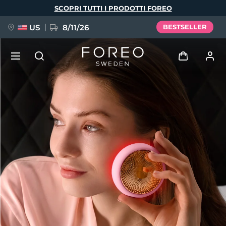
Salta
SCOPRI TUTTI I PRODOTTI FOREO
al
contenuto
principale
US
8/11/26
BESTSELLER
NUOVO
Accedi
Lingua
BREAKING NEWS
Profilo utente
English
Deutsch
Español
I miei dispositivi
FAQ™ Pure Beauty-Tech Elixir
Français
Italiano
Português
I miei ordini
Polski
Svenska
Русский
Türkçe
简体中文
繁體中文
I miei indirizzi
issa™ Teeth Whitening Set
I miei abbonamenti