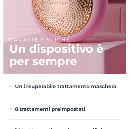
CARATTERISTICHE
Un dispositivo è
per sempre
Un insuperabile trattamento maschera
Più efficace di una maschera in tessuto e 10
volte più rapido.
8 trattamenti preimpostati
Ti basta un pulsante per provarli. E con
l’app puoi regolare il trattamento in base