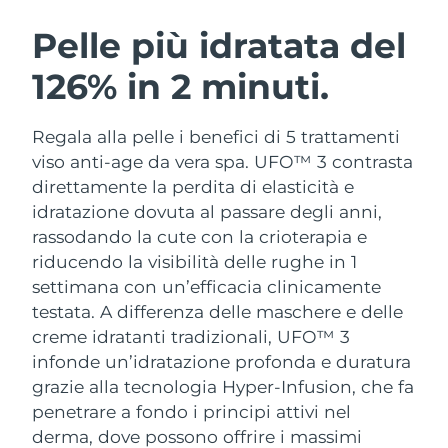
ROUTINE BEAUTY SVEDESI
Austria
Consegna stimata
8/10/26
Pelle più idratata del
126% in 2 minuti.
Bahrein
Consegna stimata
8/11/26
Detersione viso
Lifting viso
Belgio
Consegna stimata
8/10/26
Regala alla pelle i benefici di 5 trattamenti
LUNA™ 4 pacchetto
BEAR™ 2 pacchetto
viso anti-age da vera spa. UFO™ 3 contrasta
Bermuda
Consegna stimata
8/16/26
Anti-aging massage
Microcurrent toning
direttamente la perdita di elasticità e
idratazione dovuta al passare degli anni,
Bosnia ed
Consegna stimata
8/13/26
rassodando la cute con la crioterapia e
Idratazione
Igiene orale
Erzegovina
LUNA™ 4 Plus
BEAR™ 2 go
riducendo la visibilità delle rughe in 1
UFO™ 3 pacchetto
issa™ 4
Massage, LED heating
Microcurrent toning on-the-go
settimana con un’efficacia clinicamente
Brunei
Consegna stimata
8/15/26
TRATTAMENTI ANTI-AGE FAQ™
Deep facial hydration
Hybrid silicone sonic toothbrush
testata.
A differenza delle maschere e delle
Bulgaria
creme idratanti tradizionali, UFO™ 3
Consegna stimata
8/10/26
NEW
LUNA™ 4 Men
BEAR™ 2 eyes & lips
infonde un’idratazione profonda e duratura
UFO™ 3 LED
issa™ 4 plus
Canada
For men, anti-aging massage
Microcurrent line smoothing device
Consegna stimata
8/14/26
grazie alla tecnologia Hyper-Infusion, che fa
Near-infrared and red light therapy
Smart hybrid silicone sonic toothbrush
penetrare a fondo i principi attivi nel
device
Anti-age
Trattamenti LED
Cile
Consegna stimata
8/14/26
derma, dove possono offrire i massimi