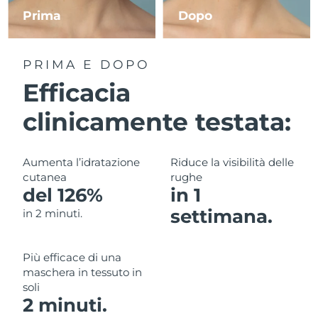
Prima
Dopo
RAS di Macao
Consegna stimata
8/12/26
PRIMA E DOPO
Malaysia
Consegna stimata
8/13/26
Efficacia
Malta
Consegna stimata
8/10/26
clinicamente testata:
Messico
Consegna stimata
8/14/26
Aumenta l’idratazione
Riduce la visibilità delle
Monaco
Consegna stimata
8/11/26
cutanea
rughe
del 126%
in 1
Paesi Bassi
Consegna stimata
8/10/26
settimana.
in 2 minuti.
Nuova Zelanda
Consegna stimata
8/10/26
Più efficace di una
Norvegia
Consegna stimata
8/10/26
maschera in tessuto in
soli
Oman
Consegna stimata
8/13/26
2 minuti.