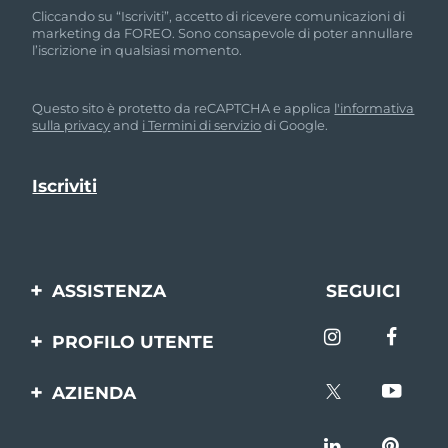
Cliccando su “Iscriviti”, accetto di ricevere comunicazioni di
marketing da FOREO. Sono consapevole di poter annullare
l’iscrizione in qualsiasi momento.
Questo sito è protetto da reCAPTCHA e applica
l'informativa
sulla privacy
and
i Termini di servizio
di Google.
ASSISTENZA
SEGUICI
Contattaci
PROFILO UTENTE
Ordini e spedizioni
Registrazione del
AZIENDA
prodotto
Garanzia e resi
FOREO
Aiuto
FAQ