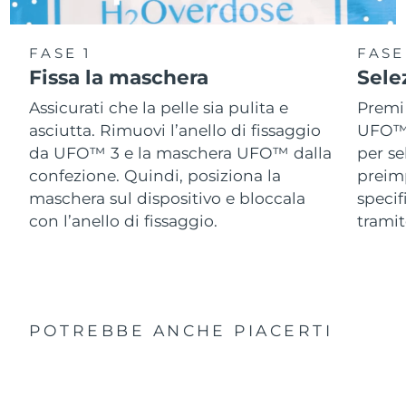
FASE 1
FASE
Fissa la maschera
Sele
Assicurati che la pelle sia pulita e
Premi 
asciutta. Rimuovi l’anello di fissaggio
UFO™ 3
da UFO™ 3 e la maschera UFO™ dalla
per se
confezione. Quindi, posiziona la
preimp
maschera sul dispositivo e bloccala
speci
con l’anello di fissaggio.
tramit
POTREBBE ANCHE PIACERTI