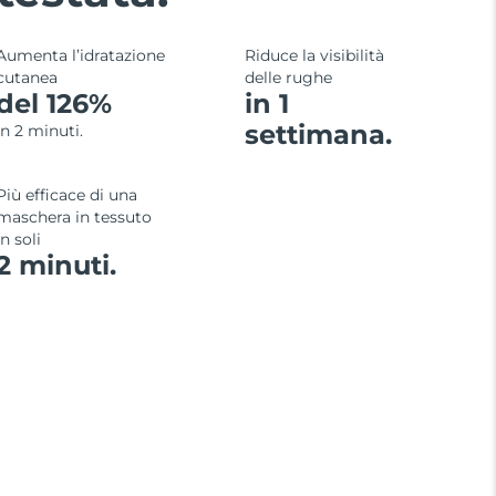
Aumenta l’idratazione
Riduce la visibilità
cutanea
delle rughe
del 126%
in 1
settimana.
in 2 minuti.
Più efficace di una
maschera in tessuto
in soli
2 minuti.