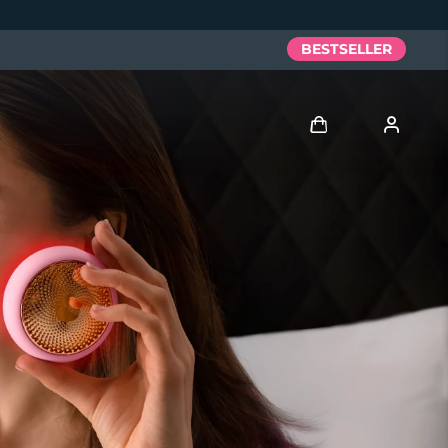
BESTSELLER
Accedi
Profilo utente
I miei dispositivi
I miei ordini
I miei indirizzi
I miei abbonamenti