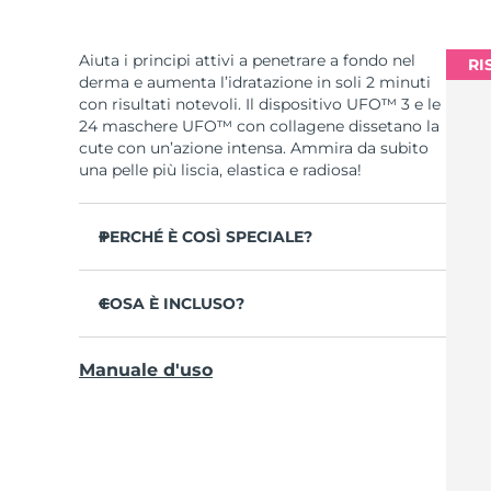
Aiuta i principi attivi a penetrare a fondo nel
RI
derma e aumenta l’idratazione in soli 2 minuti
con risultati notevoli. Il dispositivo UFO™ 3 e le
24 maschere UFO™ con collagene dissetano la
cute con un’azione intensa. Ammira da subito
una pelle più liscia, elastica e radiosa!
PERCHÉ È COSÌ SPECIALE?
Più efficace di una maschera in tessuto,
aumenta l’idratazione cutanea del 126% in 2
COSA È INCLUSO?
minuti con risultati clinicamente testati.
UFO™ 3
Riduce la visibilità delle rughe in 1 sola
Manuale d'uso
settimana con un’efficacia clinicamente
6 x UFO™ Youth Junkie 2.0 Masks, 6 x UFO™
testata.
H2Overdose 2.0 Masks, 6 x UFO™ Acai Berry
Masks & 6 x UFO™ Manuka Honey Masks
Combina trattamento maschera rigenerante,
termoterapia, crioterapia, terapia LED e
Cavo di ricarica USB
massaggio.
Guida rapida