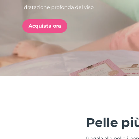
Idratazione profonda del viso
issa™ Teeth Whitening Set
Acquista ora
FAQ™ Dual LED Panel
POPOLARE
Offerte speciali
Bestseller
Pelle pi
Regala alla pelle i be