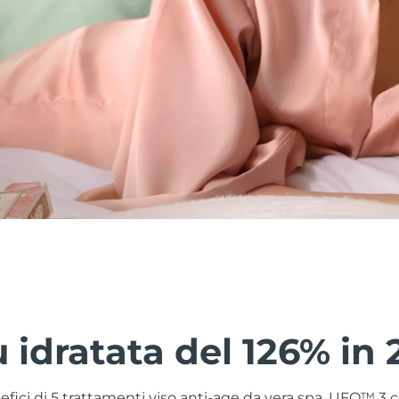
ù idratata del 126% in 
nefici di 5 trattamenti viso anti-age da vera spa. UFO™ 3 