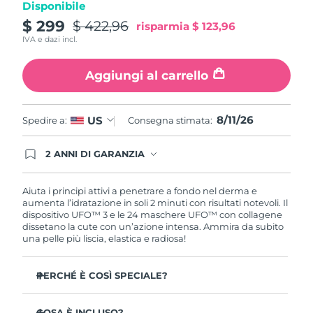
Disponibile
Turchia
Consegna stimata
11/8/26
$ 299
$ 422,96
risparmia
$ 123,96
IVA e dazi incl.
Emirati Arabi Uniti
Consegna stimata
11/8/26
Aggiungi al carrello
Regno Unito
Consegna stimata
10/8/26
Stati Uniti
Consegna stimata
11/8/26
8/11/26
US
Spedire a:
Consegna stimata:
Uzbekistan
Consegna stimata
15/8/26
2 ANNI DI GARANZIA
Gli ordini registrati oggi avranno una copertura
Vietnam
Consegna stimata
16/8/26
completa della garanzia FOREO. Questo significa
che, in caso di difetti nei primi 2 anni dalla data di
Aiuta i principi attivi a penetrare a fondo nel derma e
acquisto, FOREO sostituirà il tuo prodotto
aumenta l’idratazione in soli 2 minuti con risultati notevoli. Il
gratuitamente.
dispositivo UFO™ 3 e le 24 maschere UFO™ con collagene
dissetano la cute con un’azione intensa. Ammira da subito
una pelle più liscia, elastica e radiosa!
PERCHÉ È COSÌ SPECIALE?
Più efficace di una maschera in tessuto, aumenta
l’idratazione cutanea del 126% in 2 minuti con risultati
COSA È INCLUSO?