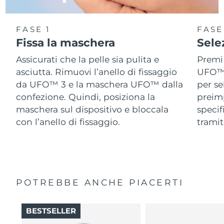
FASE 1
FASE
Fissa la maschera
Sele
Assicurati che la pelle sia pulita e
Premi 
asciutta. Rimuovi l’anello di fissaggio
UFO™ 3
da UFO™ 3 e la maschera UFO™ dalla
per se
confezione. Quindi, posiziona la
preimp
maschera sul dispositivo e bloccala
speci
con l’anello di fissaggio.
tramit
POTREBBE ANCHE PIACERTI
BESTSELLER