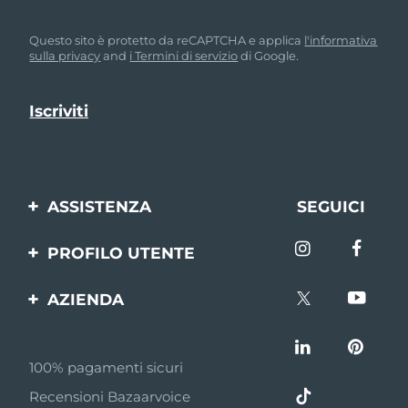
Questo sito è protetto da reCAPTCHA e applica
l'informativa
sulla privacy
and
i Termini di servizio
di Google.
ASSISTENZA
SEGUICI
Contattaci
PROFILO UTENTE
Ordini e spedizioni
Registrazione del
AZIENDA
prodotto
Garanzia e resi
FOREO
Aiuto
FAQ
100% pagamenti sicuri
Affiliazione
Informazioni sulla
Recensioni Bazaarvoice
batteria
Notizie di affiliazione