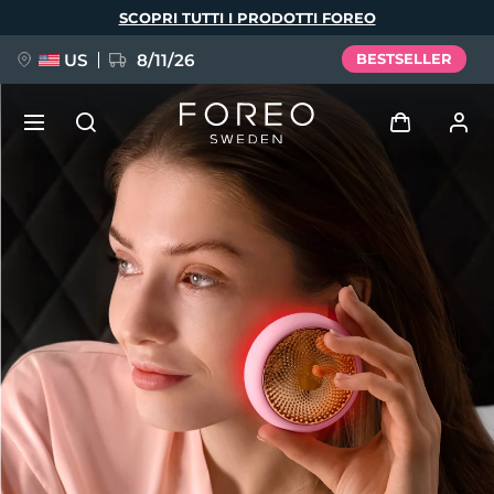
Salta
SCOPRI TUTTI I PRODOTTI FOREO
al
contenuto
principale
US
8/11/26
BESTSELLER
NUOVO
Accedi
Lingua
BREAKING NEWS
Profilo utente
English
Deutsch
Español
I miei dispositivi
FAQ™ Pure Beauty-Tech Elixir
Français
Italiano
Português
I miei ordini
Polski
Svenska
Русский
Türkçe
简体中文
繁體中文
I miei indirizzi
issa™ Teeth Whitening Set
I miei abbonamenti