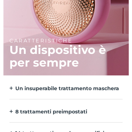
CARATTERISTICHE
Un dispositivo è
per sempre
Un insuperabile trattamento maschera
Più efficace di una maschera in tessuto e 10
volte più rapido.
8 trattamenti preimpostati
Ti basta un pulsante per provarli. E con
l’app puoi regolare il trattamento in base