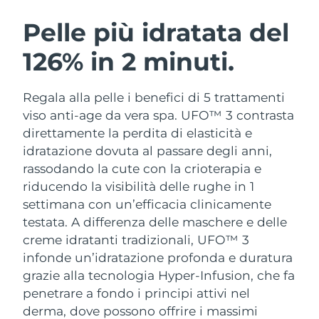
ROUTINE BEAUTY SVEDESI
Austria
Consegna stimata
10/8/26
Pelle più idratata del
126% in 2 minuti.
Bahrein
Consegna stimata
11/8/26
Detersione viso
Lifting viso
Belgio
Consegna stimata
10/8/26
Regala alla pelle i benefici di 5 trattamenti
LUNA™ 4 pacchetto
BEAR™ 2 pacchetto
viso anti-age da vera spa. UFO™ 3 contrasta
Bermuda
Consegna stimata
16/8/26
Anti-aging massage
Microcurrent toning
direttamente la perdita di elasticità e
idratazione dovuta al passare degli anni,
Bosnia ed
Consegna stimata
13/8/26
rassodando la cute con la crioterapia e
Idratazione
Igiene orale
Erzegovina
LUNA™ 4 Plus
BEAR™ 2 go
riducendo la visibilità delle rughe in 1
UFO™ 3 pacchetto
issa™ 4
Massage, LED heating
Microcurrent toning on-the-go
settimana con un’efficacia clinicamente
Brunei
Consegna stimata
15/8/26
TRATTAMENTI ANTI-AGE FAQ™
Deep facial hydration
Hybrid silicone sonic toothbrush
testata.
A differenza delle maschere e delle
Bulgaria
creme idratanti tradizionali, UFO™ 3
Consegna stimata
10/8/26
NEW
LUNA™ 4 Men
BEAR™ 2 eyes & lips
infonde un’idratazione profonda e duratura
UFO™ 3 LED
issa™ 4 plus
Canada
For men, anti-aging massage
Microcurrent line smoothing device
Consegna stimata
14/8/26
grazie alla tecnologia Hyper-Infusion, che fa
Near-infrared and red light therapy
Smart hybrid silicone sonic toothbrush
penetrare a fondo i principi attivi nel
device
Anti-age
Trattamenti LED
Cile
Consegna stimata
14/8/26
derma, dove possono offrire i massimi