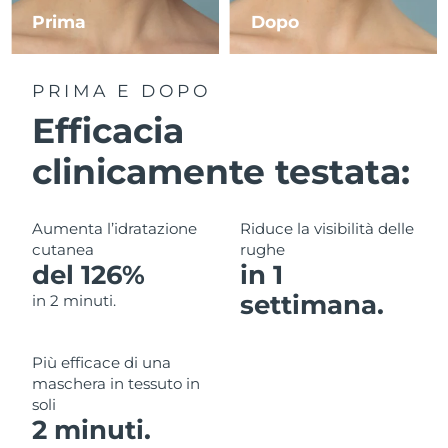
Prima
Dopo
RAS di Macao
Consegna stimata
12/8/26
PRIMA E DOPO
Malaysia
Consegna stimata
13/8/26
Efficacia
Malta
Consegna stimata
10/8/26
clinicamente testata:
Messico
Consegna stimata
14/8/26
Aumenta l’idratazione
Riduce la visibilità delle
Monaco
Consegna stimata
11/8/26
cutanea
rughe
del 126%
in 1
Paesi Bassi
Consegna stimata
10/8/26
settimana.
in 2 minuti.
Nuova Zelanda
Consegna stimata
10/8/26
Più efficace di una
Norvegia
Consegna stimata
10/8/26
maschera in tessuto in
soli
Oman
Consegna stimata
13/8/26
2 minuti.