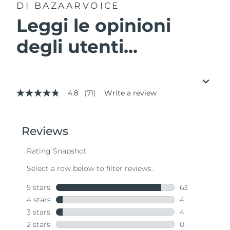
DI BAZAARVOICE
Leggi le opinioni
degli utenti...
4.8
(71)
Write a review
4.8
out
of
5
stars,
average
rating
value.
Read
71
Reviews.
Same
page
link.