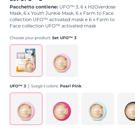
Pacchetto contiene:
UFO™ 3, 6 x H2Overdose
Slovacchia
Mask, 6 x Youth Junkie Mask, 6 x Farm to Face
Consegna stimata
10/8/26
collection UFO™ activated mask e 6 x Farm to
Face collection UFO™ activated mask
Slovenia
Consegna stimata
10/8/26
Choose your product:
Set UFO™ 3
Sudafrica
Consegna stimata
18/8/26
Corea del Sud
Consegna stimata
12/8/26
Spagna
Consegna stimata
10/8/26
Svezia
Consegna stimata
10/8/26
UFO™ 3
Scegli il colore:
Pearl Pink
Svizzera
Consegna stimata
10/8/26
Taiwan
Consegna stimata
15/8/26
Thailandia
Consegna stimata
14/8/26