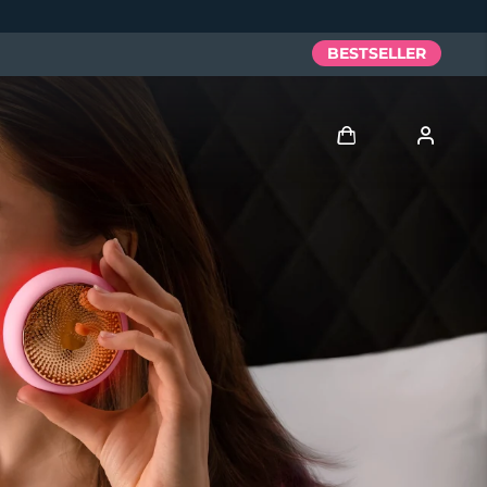
BESTSELLER
Accedi
Profilo utente
I miei dispositivi
I miei ordini
I miei indirizzi
I miei abbonamenti