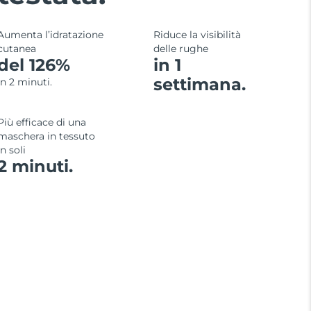
Aumenta l’idratazione
Riduce la visibilità
cutanea
delle rughe
del 126%
in 1
settimana.
in 2 minuti.
Più efficace di una
maschera in tessuto
in soli
2 minuti.