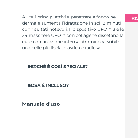
Aiuta i principi attivi a penetrare a fondo nel
RI
derma e aumenta l’idratazione in soli 2 minuti
con risultati notevoli. Il dispositivo UFO™ 3 e le
24 maschere UFO™ con collagene dissetano la
cute con un’azione intensa. Ammira da subito
una pelle più liscia, elastica e radiosa!
PERCHÉ È COSÌ SPECIALE?
Più efficace di una maschera in tessuto,
aumenta l’idratazione cutanea del 126% in 2
COSA È INCLUSO?
minuti con risultati clinicamente testati.
UFO™ 3
Riduce la visibilità delle rughe in 1 sola
Manuale d'uso
settimana con un’efficacia clinicamente
6 x UFO™ Youth Junkie 2.0 Masks, 6 x UFO™
testata.
H2Overdose 2.0 Masks, 6 x UFO™ Acai Berry
Masks & 6 x UFO™ Manuka Honey Masks
Combina trattamento maschera rigenerante,
termoterapia, crioterapia, terapia LED e
Cavo di ricarica USB
massaggio.
Guida rapida