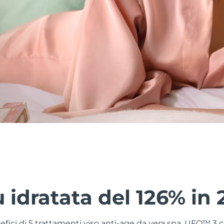
ù idratata del 126% in 
nefici di 5 trattamenti viso anti-age da vera spa. UFO™ 3 