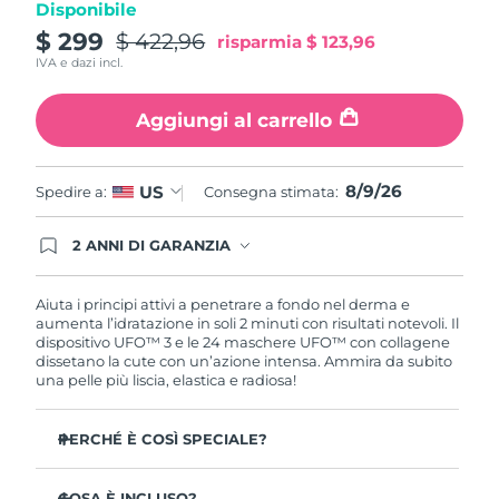
Disponibile
Turchia
Consegna stimata
8/8/26
$ 299
$ 422,96
risparmia
$ 123,96
IVA e dazi incl.
Emirati Arabi Uniti
Consegna stimata
8/8/26
Aggiungi al carrello
Regno Unito
Consegna stimata
8/7/26
Stati Uniti
Consegna stimata
8/8/26
8/9/26
US
Spedire a:
Consegna stimata:
Uzbekistan
Consegna stimata
8/12/26
2 ANNI DI GARANZIA
Gli ordini registrati oggi avranno una copertura
Vietnam
Consegna stimata
8/13/26
completa della garanzia FOREO. Questo significa
che, in caso di difetti nei primi 2 anni dalla data di
Aiuta i principi attivi a penetrare a fondo nel derma e
acquisto, FOREO sostituirà il tuo prodotto
aumenta l’idratazione in soli 2 minuti con risultati notevoli. Il
gratuitamente.
dispositivo UFO™ 3 e le 24 maschere UFO™ con collagene
dissetano la cute con un’azione intensa. Ammira da subito
una pelle più liscia, elastica e radiosa!
PERCHÉ È COSÌ SPECIALE?
Più efficace di una maschera in tessuto, aumenta
l’idratazione cutanea del 126% in 2 minuti con risultati
COSA È INCLUSO?