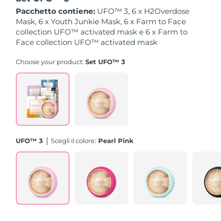
Pacchetto contiene:
UFO™ 3, 6 x H2Overdose
Slovacchia
Mask, 6 x Youth Junkie Mask, 6 x Farm to Face
Consegna stimata
8/7/26
collection UFO™ activated mask e 6 x Farm to
Face collection UFO™ activated mask
Slovenia
Consegna stimata
8/7/26
Choose your product:
Set UFO™ 3
Sudafrica
Consegna stimata
8/15/26
Corea del Sud
Consegna stimata
8/9/26
Spagna
Consegna stimata
8/7/26
Svezia
Consegna stimata
8/7/26
UFO™ 3
Scegli il colore:
Pearl Pink
Svizzera
Consegna stimata
8/7/26
Taiwan
Consegna stimata
8/12/26
Thailandia
Consegna stimata
8/11/26