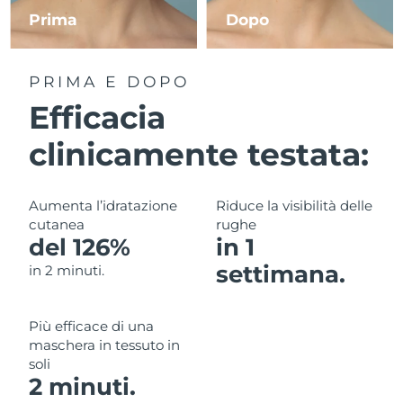
Prima
Dopo
RAS di Macao
Consegna stimata
8/9/26
PRIMA E DOPO
Malaysia
Consegna stimata
8/10/26
Efficacia
Malta
Consegna stimata
8/7/26
clinicamente testata:
Messico
Consegna stimata
8/11/26
Aumenta l’idratazione
Riduce la visibilità delle
Monaco
Consegna stimata
8/8/26
cutanea
rughe
del 126%
in 1
Paesi Bassi
Consegna stimata
8/7/26
settimana.
in 2 minuti.
Nuova Zelanda
Consegna stimata
8/7/26
Più efficace di una
Norvegia
Consegna stimata
8/7/26
maschera in tessuto in
soli
Oman
Consegna stimata
8/10/26
2 minuti.