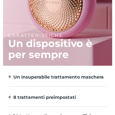
CARATTERISTICHE
Un dispositivo è
per sempre
Un insuperabile trattamento maschera
Più efficace di una maschera in tessuto e 10
volte più rapido.
8 trattamenti preimpostati
Ti basta un pulsante per provarli. E con
l’app puoi regolare il trattamento in base