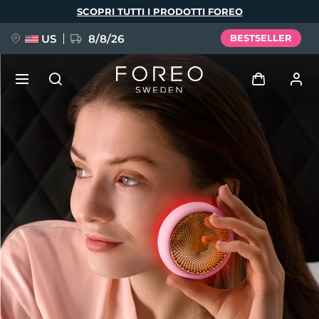
Salta
SCOPRI TUTTI I PRODOTTI FOREO
al
contenuto
principale
US
8/8/26
BESTSELLER
NUOVO
Accedi
Lingua
BREAKING NEWS
Profilo utente
English
Deutsch
Español
I miei dispositivi
FAQ™ Pure Beauty-Tech Elixir
Français
Italiano
Português
I miei ordini
Polski
Svenska
Русский
Türkçe
简体中文
繁體中文
I miei indirizzi
issa™ Teeth Whitening Set
I miei abbonamenti