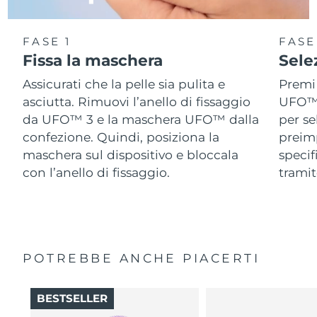
FASE 1
FASE
Fissa la maschera
Sele
Assicurati che la pelle sia pulita e
Premi 
asciutta. Rimuovi l’anello di fissaggio
UFO™ 3
da UFO™ 3 e la maschera UFO™ dalla
per se
confezione. Quindi, posiziona la
preimp
maschera sul dispositivo e bloccala
speci
con l’anello di fissaggio.
tramit
POTREBBE ANCHE PIACERTI
BESTSELLER