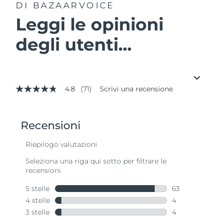
DI BAZAARVOICE
Leggi le opinioni
degli utenti...
4.8
(71)
Scrivi una recensione
4.8
stelle
su
5
,
valore
di
valutazione
medio.
Read
71
Reviews.
Stesso
link
alla
pagina.