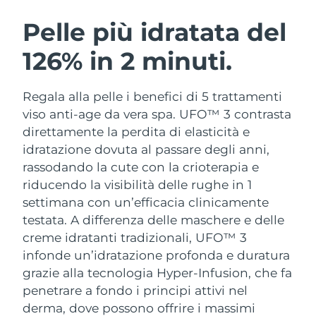
ROUTINE BEAUTY SVEDESI
Austria
Consegna stimata
8/7/26
Pelle più idratata del
126% in 2 minuti.
Bahrein
Consegna stimata
8/8/26
Detersione viso
Lifting viso
Belgio
Consegna stimata
8/7/26
Regala alla pelle i benefici di 5 trattamenti
LUNA™ 4 pacchetto
BEAR™ 2 pacchetto
viso anti-age da vera spa. UFO™ 3 contrasta
Bermuda
Consegna stimata
8/13/26
Anti-aging massage
Microcurrent toning
direttamente la perdita di elasticità e
idratazione dovuta al passare degli anni,
Bosnia ed
Consegna stimata
8/10/26
rassodando la cute con la crioterapia e
Idratazione
Igiene orale
Erzegovina
LUNA™ 4 Plus
BEAR™ 2 go
riducendo la visibilità delle rughe in 1
UFO™ 3 pacchetto
issa™ 4
Massage, LED heating
Microcurrent toning on-the-go
settimana con un’efficacia clinicamente
Brunei
Consegna stimata
8/12/26
TRATTAMENTI ANTI-AGE FAQ™
Deep facial hydration
Hybrid silicone sonic toothbrush
testata.
A differenza delle maschere e delle
Bulgaria
creme idratanti tradizionali, UFO™ 3
Consegna stimata
8/7/26
NEW
LUNA™ 4 Men
BEAR™ 2 eyes & lips
infonde un’idratazione profonda e duratura
UFO™ 3 LED
issa™ 4 plus
Canada
For men, anti-aging massage
Microcurrent line smoothing device
Consegna stimata
8/11/26
grazie alla tecnologia Hyper-Infusion, che fa
Near-infrared and red light therapy
Smart hybrid silicone sonic toothbrush
penetrare a fondo i principi attivi nel
device
Anti-age
Trattamenti LED
Cile
Consegna stimata
8/11/26
derma, dove possono offrire i massimi