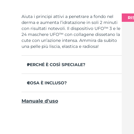
Aiuta i principi attivi a penetrare a fondo nel
RI
derma e aumenta l’idratazione in soli 2 minuti
con risultati notevoli. Il dispositivo UFO™ 3 e le
24 maschere UFO™ con collagene dissetano la
cute con un’azione intensa. Ammira da subito
una pelle più liscia, elastica e radiosa!
PERCHÉ È COSÌ SPECIALE?
Più efficace di una maschera in tessuto,
aumenta l’idratazione cutanea del 126% in 2
COSA È INCLUSO?
minuti con risultati clinicamente testati.
UFO™ 3
Riduce la visibilità delle rughe in 1 sola
Manuale d'uso
settimana con un’efficacia clinicamente
6 x UFO™ Youth Junkie 2.0 Masks, 6 x UFO™
testata.
H2Overdose 2.0 Masks, 6 x UFO™ Acai Berry
Masks & 6 x UFO™ Manuka Honey Masks
Combina trattamento maschera rigenerante,
termoterapia, crioterapia, terapia LED e
Cavo di ricarica USB
massaggio.
Guida rapida