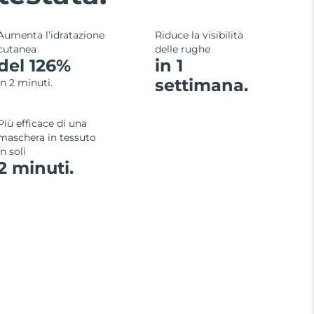
Aumenta l’idratazione
Riduce la visibilità
cutanea
delle rughe
del 126%
in 1
settimana.
in 2 minuti.
Più efficace di una
maschera in tessuto
in soli
2 minuti.