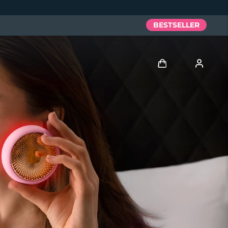
BESTSELLER
Accedi
Profilo utente
I miei dispositivi
I miei ordini
I miei indirizzi
I miei abbonamenti