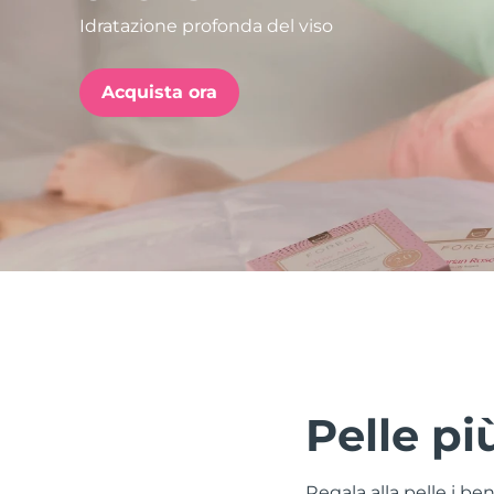
Idratazione profonda del viso
issa™ Teeth Whitening Set
Acquista ora
FAQ™ Dual LED Panel
POPOLARE
Offerte speciali
Bestseller
Pelle pi
Regala alla pelle i be