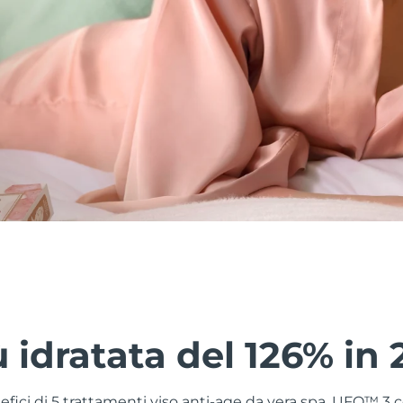
ù idratata del 126% in 
nefici di 5 trattamenti viso anti-age da vera spa. UFO™ 3 