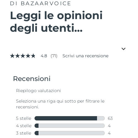
DI BAZAARVOICE
Leggi le opinioni
degli utenti...
4.8
(71)
Scrivi una recensione
4.8
stelle
su
5
,
valore
di
valutazione
medio.
Read
71
Reviews.
Stesso
link
alla
pagina.