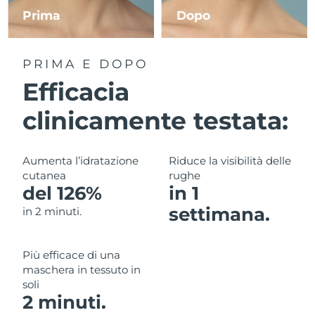
Prima
Dopo
RAS di Macao
Consegna stimata
8/11/26
PRIMA E DOPO
Malaysia
Consegna stimata
8/12/26
Efficacia
Malta
Consegna stimata
8/9/26
clinicamente testata:
Messico
Consegna stimata
8/13/26
Aumenta l’idratazione
Riduce la visibilità delle
Monaco
Consegna stimata
8/10/26
cutanea
rughe
del 126%
in 1
Paesi Bassi
Consegna stimata
8/9/26
settimana.
in 2 minuti.
Nuova Zelanda
Consegna stimata
8/9/26
Più efficace di una
Norvegia
Consegna stimata
8/9/26
maschera in tessuto in
soli
Oman
Consegna stimata
8/12/26
2 minuti.