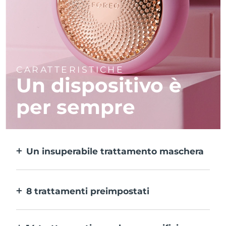
CARATTERISTICHE
Un dispositivo è
per sempre
Un insuperabile trattamento maschera
Più efficace di una maschera in tessuto e 10
volte più rapido.
8 trattamenti preimpostati
Ti basta un pulsante per provarli. E con
l’app puoi regolare il trattamento in base