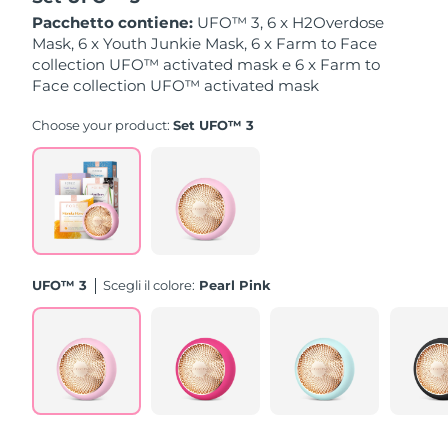
Pacchetto contiene:
UFO™ 3, 6 x H2Overdose
Slovacchia
Mask, 6 x Youth Junkie Mask, 6 x Farm to Face
Consegna stimata
8/9/26
collection UFO™ activated mask e 6 x Farm to
Face collection UFO™ activated mask
Slovenia
Consegna stimata
8/9/26
Choose your product:
Set UFO™ 3
Sudafrica
Consegna stimata
8/17/26
Corea del Sud
Consegna stimata
8/11/26
Spagna
Consegna stimata
8/9/26
Svezia
Consegna stimata
8/9/26
UFO™ 3
Scegli il colore:
Pearl Pink
Svizzera
Consegna stimata
8/9/26
Taiwan
Consegna stimata
8/14/26
Thailandia
Consegna stimata
8/13/26