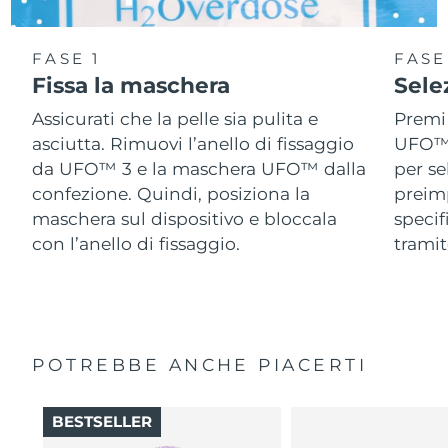
FASE 1
FASE
Fissa la maschera
Sele
Assicurati che la pelle sia pulita e
Premi 
asciutta. Rimuovi l’anello di fissaggio
UFO™ 3
da UFO™ 3 e la maschera UFO™ dalla
per se
confezione. Quindi, posiziona la
preimp
maschera sul dispositivo e bloccala
speci
con l’anello di fissaggio.
tramit
POTREBBE ANCHE PIACERTI
BESTSELLER