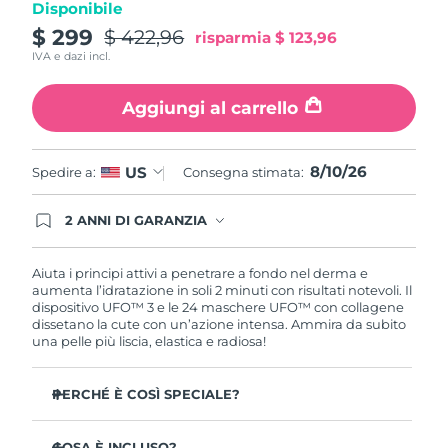
Disponibile
Turchia
Consegna stimata
8/10/26
$ 299
$ 422,96
risparmia
$ 123,96
IVA e dazi incl.
Emirati Arabi Uniti
Consegna stimata
8/10/26
Aggiungi al carrello
Regno Unito
Consegna stimata
8/9/26
Stati Uniti
Consegna stimata
8/10/26
8/10/26
US
Spedire a:
Consegna stimata:
Uzbekistan
Consegna stimata
8/14/26
2 ANNI DI GARANZIA
Gli ordini registrati oggi avranno una copertura
Vietnam
Consegna stimata
8/15/26
completa della garanzia FOREO. Questo significa
che, in caso di difetti nei primi 2 anni dalla data di
Aiuta i principi attivi a penetrare a fondo nel derma e
acquisto, FOREO sostituirà il tuo prodotto
aumenta l’idratazione in soli 2 minuti con risultati notevoli. Il
gratuitamente.
dispositivo UFO™ 3 e le 24 maschere UFO™ con collagene
dissetano la cute con un’azione intensa. Ammira da subito
una pelle più liscia, elastica e radiosa!
PERCHÉ È COSÌ SPECIALE?
Più efficace di una maschera in tessuto, aumenta
l’idratazione cutanea del 126% in 2 minuti con risultati
COSA È INCLUSO?