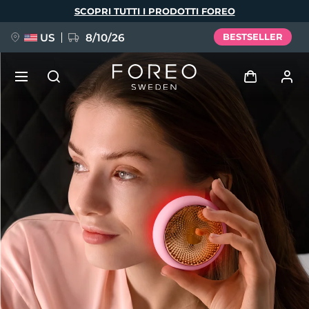
Salta
SCOPRI TUTTI I PRODOTTI FOREO
al
contenuto
principale
US
8/10/26
BESTSELLER
NUOVO
Accedi
Lingua
BREAKING NEWS
Profilo utente
English
Deutsch
Español
I miei dispositivi
FAQ™ Pure Beauty-Tech Elixir
Français
Italiano
Português
I miei ordini
Polski
Svenska
Русский
Türkçe
简体中文
繁體中文
I miei indirizzi
issa™ Teeth Whitening Set
I miei abbonamenti