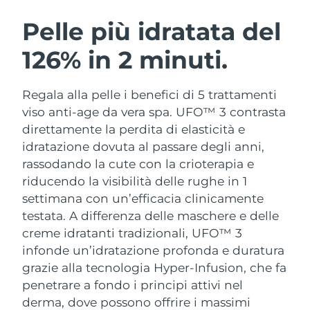
ROUTINE BEAUTY SVEDESI
Austria
Consegna stimata
8/9/26
Pelle più idratata del
126% in 2 minuti.
Bahrein
Consegna stimata
8/10/26
Detersione viso
Lifting viso
Belgio
Consegna stimata
8/9/26
Regala alla pelle i benefici di 5 trattamenti
LUNA™ 4 pacchetto
BEAR™ 2 pacchetto
viso anti-age da vera spa. UFO™ 3 contrasta
Bermuda
Consegna stimata
8/15/26
Anti-aging massage
Microcurrent toning
direttamente la perdita di elasticità e
idratazione dovuta al passare degli anni,
Bosnia ed
Consegna stimata
8/12/26
rassodando la cute con la crioterapia e
Idratazione
Igiene orale
Erzegovina
LUNA™ 4 Plus
BEAR™ 2 go
riducendo la visibilità delle rughe in 1
UFO™ 3 pacchetto
issa™ 4
Massage, LED heating
Microcurrent toning on-the-go
settimana con un’efficacia clinicamente
Brunei
Consegna stimata
8/14/26
TRATTAMENTI ANTI-AGE FAQ™
Deep facial hydration
Hybrid silicone sonic toothbrush
testata.
A differenza delle maschere e delle
Bulgaria
creme idratanti tradizionali, UFO™ 3
Consegna stimata
8/9/26
NEW
LUNA™ 4 Men
BEAR™ 2 eyes & lips
infonde un’idratazione profonda e duratura
UFO™ 3 LED
issa™ 4 plus
Canada
For men, anti-aging massage
Microcurrent line smoothing device
Consegna stimata
8/13/26
grazie alla tecnologia Hyper-Infusion, che fa
Near-infrared and red light therapy
Smart hybrid silicone sonic toothbrush
penetrare a fondo i principi attivi nel
device
Anti-age
Trattamenti LED
Cile
Consegna stimata
8/13/26
derma, dove possono offrire i massimi