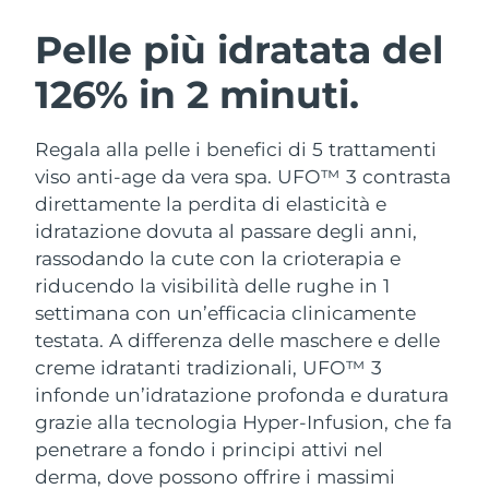
ROUTINE BEAUTY SVEDESI
Austria
Consegna stimata
8/10/26
Pelle più idratata del
126% in 2 minuti.
Bahrein
Consegna stimata
8/11/26
Detersione viso
Lifting viso
Belgio
Consegna stimata
8/10/26
Regala alla pelle i benefici di 5 trattamenti
LUNA™ 4 pacchetto
BEAR™ 2 pacchetto
viso anti-age da vera spa. UFO™ 3 contrasta
Bermuda
Consegna stimata
8/16/26
Anti-aging massage
Microcurrent toning
direttamente la perdita di elasticità e
idratazione dovuta al passare degli anni,
Bosnia ed
Consegna stimata
8/13/26
rassodando la cute con la crioterapia e
Idratazione
Igiene orale
Erzegovina
LUNA™ 4 Plus
BEAR™ 2 go
riducendo la visibilità delle rughe in 1
UFO™ 3 pacchetto
issa™ 4
Massage, LED heating
Microcurrent toning on-the-go
settimana con un’efficacia clinicamente
Brunei
Consegna stimata
8/15/26
TRATTAMENTI ANTI-AGE FAQ™
Deep facial hydration
Hybrid silicone sonic toothbrush
testata.
A differenza delle maschere e delle
Bulgaria
creme idratanti tradizionali, UFO™ 3
Consegna stimata
8/10/26
NEW
LUNA™ 4 Men
BEAR™ 2 eyes & lips
infonde un’idratazione profonda e duratura
UFO™ 3 LED
issa™ 4 plus
Canada
For men, anti-aging massage
Microcurrent line smoothing device
Consegna stimata
8/14/26
grazie alla tecnologia Hyper-Infusion, che fa
Near-infrared and red light therapy
Smart hybrid silicone sonic toothbrush
penetrare a fondo i principi attivi nel
device
Anti-age
Trattamenti LED
Cile
Consegna stimata
8/14/26
derma, dove possono offrire i massimi