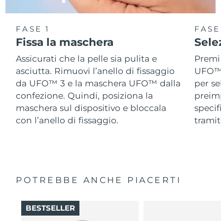
FASE 1
FASE
Fissa la maschera
Sele
Assicurati che la pelle sia pulita e
Premi 
asciutta. Rimuovi l’anello di fissaggio
UFO™ 3
da UFO™ 3 e la maschera UFO™ dalla
per se
confezione. Quindi, posiziona la
preimp
maschera sul dispositivo e bloccala
speci
con l’anello di fissaggio.
tramit
POTREBBE ANCHE PIACERTI
BESTSELLER