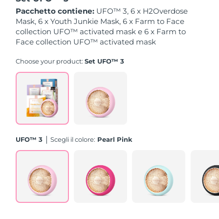
Pacchetto contiene:
UFO™ 3, 6 x H2Overdose
Slovacchia
Mask, 6 x Youth Junkie Mask, 6 x Farm to Face
Consegna stimata
8/10/26
collection UFO™ activated mask e 6 x Farm to
Face collection UFO™ activated mask
Slovenia
Consegna stimata
8/10/26
Choose your product:
Set UFO™ 3
Sudafrica
Consegna stimata
8/18/26
Corea del Sud
Consegna stimata
8/12/26
Spagna
Consegna stimata
8/10/26
Svezia
Consegna stimata
8/10/26
UFO™ 3
Scegli il colore:
Pearl Pink
Svizzera
Consegna stimata
8/10/26
Taiwan
Consegna stimata
8/15/26
Thailandia
Consegna stimata
8/14/26