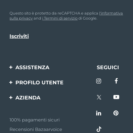
Questo sito è protetto da reCAPTCHA e applica
l'informativa
sulla privacy
and
i Termini di servizio
di Google.
ASSISTENZA
SEGUICI
Contattaci
PROFILO UTENTE
Ordini e spedizioni
Registrazione del
AZIENDA
prodotto
Garanzia e resi
FOREO
Aiuto
FAQ
100% pagamenti sicuri
Affiliazione
Informazioni sulla
Recensioni Bazaarvoice
batteria
Notizie di affiliazione