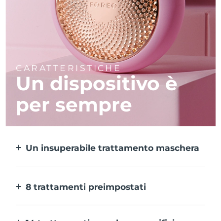
CARATTERISTICHE
Un dispositivo è
per sempre
Un insuperabile trattamento maschera
Più efficace di una maschera in tessuto e 10
volte più rapido.
8 trattamenti preimpostati
Ti basta un pulsante per provarli. E con
l’app puoi regolare il trattamento in base