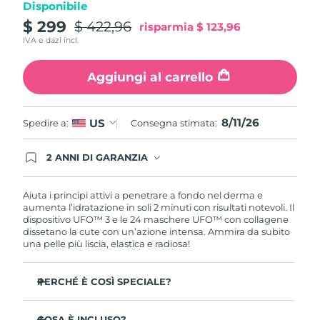
Disponibile
Turchia
Consegna stimata
8/11/26
$ 299
$ 422,96
risparmia
$ 123,96
IVA e dazi incl.
Emirati Arabi Uniti
Consegna stimata
8/11/26
Aggiungi al carrello
Regno Unito
Consegna stimata
8/10/26
Stati Uniti
Consegna stimata
8/11/26
8/11/26
US
Spedire a:
Consegna stimata:
Uzbekistan
Consegna stimata
8/15/26
2 ANNI DI GARANZIA
Gli ordini registrati oggi avranno una copertura
Vietnam
Consegna stimata
8/16/26
completa della garanzia FOREO. Questo significa
che, in caso di difetti nei primi 2 anni dalla data di
Aiuta i principi attivi a penetrare a fondo nel derma e
acquisto, FOREO sostituirà il tuo prodotto
aumenta l’idratazione in soli 2 minuti con risultati notevoli. Il
gratuitamente.
dispositivo UFO™ 3 e le 24 maschere UFO™ con collagene
dissetano la cute con un’azione intensa. Ammira da subito
una pelle più liscia, elastica e radiosa!
PERCHÉ È COSÌ SPECIALE?
Più efficace di una maschera in tessuto, aumenta
l’idratazione cutanea del 126% in 2 minuti con risultati
COSA È INCLUSO?