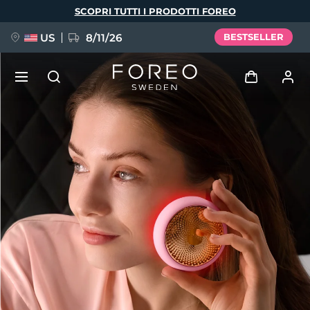
Salta
SCOPRI TUTTI I PRODOTTI FOREO
al
contenuto
principale
US
8/11/26
BESTSELLER
NUOVO
Accedi
Lingua
BREAKING NEWS
Profilo utente
English
Deutsch
Español
I miei dispositivi
FAQ™ Pure Beauty-Tech Elixir
Français
Italiano
Português
I miei ordini
Polski
Svenska
Русский
Türkçe
简体中文
繁體中文
I miei indirizzi
issa™ Teeth Whitening Set
I miei abbonamenti