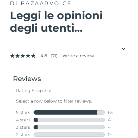
DI BAZAARVOICE
Leggi le opinioni
degli utenti...
4.8
(71)
Write a review
4.8
out
of
5
stars,
average
rating
value.
Read
71
Reviews.
Same
page
link.