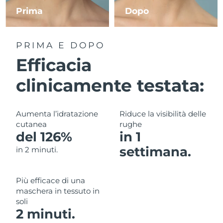
Prima
Dopo
RAS di Macao
Consegna stimata
8/12/26
PRIMA E DOPO
Malaysia
Consegna stimata
8/13/26
Efficacia
Malta
Consegna stimata
8/10/26
clinicamente testata:
Messico
Consegna stimata
8/14/26
Aumenta l’idratazione
Riduce la visibilità delle
Monaco
Consegna stimata
8/11/26
cutanea
rughe
del 126%
in 1
Paesi Bassi
Consegna stimata
8/10/26
settimana.
in 2 minuti.
Nuova Zelanda
Consegna stimata
8/10/26
Più efficace di una
Norvegia
Consegna stimata
8/10/26
maschera in tessuto in
soli
Oman
Consegna stimata
8/13/26
2 minuti.