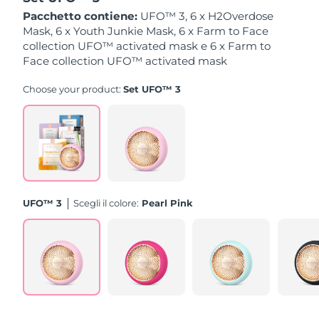
Pacchetto contiene:
UFO™ 3, 6 x H2Overdose
Slovacchia
Mask, 6 x Youth Junkie Mask, 6 x Farm to Face
Consegna stimata
8/11/26
collection UFO™ activated mask e 6 x Farm to
Face collection UFO™ activated mask
Slovenia
Consegna stimata
8/11/26
Choose your product:
Set UFO™ 3
Sudafrica
Consegna stimata
8/19/26
Corea del Sud
Consegna stimata
8/13/26
Spagna
Consegna stimata
8/11/26
Svezia
Consegna stimata
8/11/26
UFO™ 3
Scegli il colore:
Pearl Pink
Svizzera
Consegna stimata
8/11/26
Taiwan
Consegna stimata
8/16/26
Thailandia
Consegna stimata
8/15/26