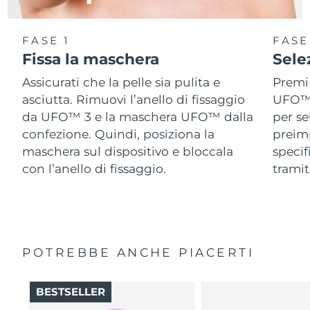
FASE 1
FASE
Fissa la maschera
Sele
Assicurati che la pelle sia pulita e
Premi 
asciutta. Rimuovi l’anello di fissaggio
UFO™ 3
da UFO™ 3 e la maschera UFO™ dalla
per se
confezione. Quindi, posiziona la
preimp
maschera sul dispositivo e bloccala
speci
con l’anello di fissaggio.
tramit
POTREBBE ANCHE PIACERTI
BESTSELLER