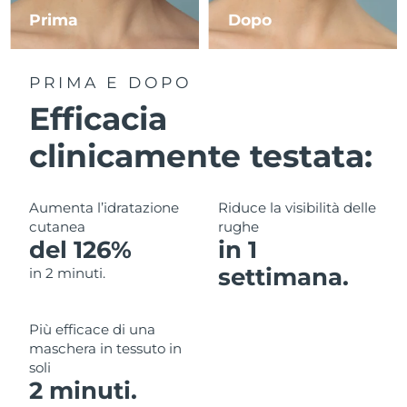
Prima
Dopo
RAS di Macao
Consegna stimata
8/13/26
PRIMA E DOPO
Malaysia
Consegna stimata
8/14/26
Efficacia
Malta
Consegna stimata
8/11/26
clinicamente testata:
Messico
Consegna stimata
8/15/26
Aumenta l’idratazione
Riduce la visibilità delle
Monaco
Consegna stimata
8/12/26
cutanea
rughe
del 126%
in 1
Paesi Bassi
Consegna stimata
8/11/26
settimana.
in 2 minuti.
Nuova Zelanda
Consegna stimata
8/11/26
Più efficace di una
Norvegia
Consegna stimata
8/11/26
maschera in tessuto in
soli
Oman
Consegna stimata
8/14/26
2 minuti.