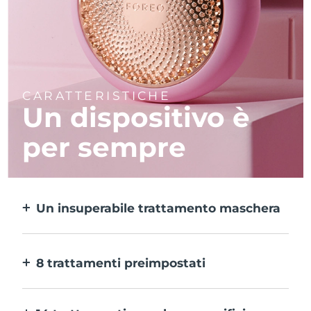
CARATTERISTICHE
Un dispositivo è
per sempre
Un insuperabile trattamento maschera
Più efficace di una maschera in tessuto e 10
volte più rapido.
8 trattamenti preimpostati
Ti basta un pulsante per provarli. E con
l’app puoi regolare il trattamento in base