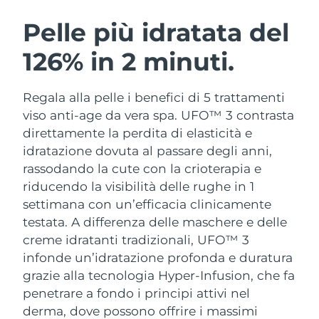
ROUTINE BEAUTY SVEDESI
Austria
Consegna stimata
8/11/26
Pelle più idratata del
126% in 2 minuti.
Bahrein
Consegna stimata
8/12/26
Detersione viso
Lifting viso
Belgio
Consegna stimata
8/11/26
Regala alla pelle i benefici di 5 trattamenti
LUNA™ 4 pacchetto
BEAR™ 2 pacchetto
viso anti-age da vera spa. UFO™ 3 contrasta
Bermuda
Consegna stimata
8/17/26
Anti-aging massage
Microcurrent toning
direttamente la perdita di elasticità e
idratazione dovuta al passare degli anni,
Bosnia ed
Consegna stimata
8/14/26
rassodando la cute con la crioterapia e
Idratazione
Igiene orale
Erzegovina
LUNA™ 4 Plus
BEAR™ 2 go
riducendo la visibilità delle rughe in 1
UFO™ 3 pacchetto
issa™ 4
Massage, LED heating
Microcurrent toning on-the-go
settimana con un’efficacia clinicamente
Brunei
Consegna stimata
8/16/26
TRATTAMENTI ANTI-AGE FAQ™
Deep facial hydration
Hybrid silicone sonic toothbrush
testata.
A differenza delle maschere e delle
Bulgaria
creme idratanti tradizionali, UFO™ 3
Consegna stimata
8/11/26
NEW
LUNA™ 4 Men
BEAR™ 2 eyes & lips
infonde un’idratazione profonda e duratura
UFO™ 3 LED
issa™ 4 plus
Canada
For men, anti-aging massage
Microcurrent line smoothing device
Consegna stimata
8/15/26
grazie alla tecnologia Hyper-Infusion, che fa
Near-infrared and red light therapy
Smart hybrid silicone sonic toothbrush
penetrare a fondo i principi attivi nel
device
Anti-age
Trattamenti LED
Cile
Consegna stimata
8/15/26
derma, dove possono offrire i massimi