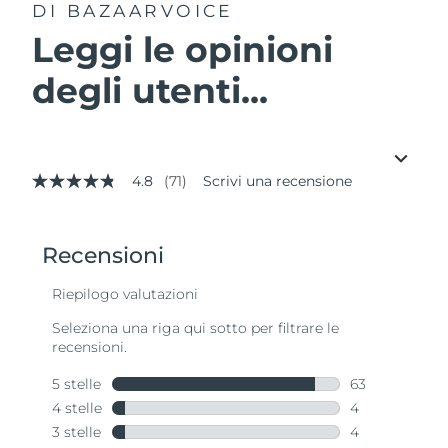
DI BAZAARVOICE
Leggi le opinioni
degli utenti...
4.8
(71)
Scrivi una recensione
4.8
stelle
su
5
,
valore
di
valutazione
medio.
Read
71
Reviews.
Stesso
link
alla
pagina.