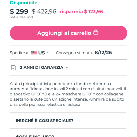
Disponibile
Turchia
Consegna stimata
8/12/26
$ 299
$ 422,96
risparmia
$ 123,96
IVA e dazi incl.
Emirati Arabi Uniti
Consegna stimata
8/12/26
Aggiungi al carrello
Regno Unito
Consegna stimata
8/11/26
Stati Uniti
Consegna stimata
8/12/26
8/12/26
US
Spedire a:
Consegna stimata:
Uzbekistan
Consegna stimata
8/16/26
2 ANNI DI GARANZIA
Gli ordini registrati oggi avranno una copertura
Vietnam
Consegna stimata
8/17/26
completa della garanzia FOREO. Questo significa
che, in caso di difetti nei primi 2 anni dalla data di
Aiuta i principi attivi a penetrare a fondo nel derma e
acquisto, FOREO sostituirà il tuo prodotto
aumenta l’idratazione in soli 2 minuti con risultati notevoli. Il
gratuitamente.
dispositivo UFO™ 3 e le 24 maschere UFO™ con collagene
dissetano la cute con un’azione intensa. Ammira da subito
una pelle più liscia, elastica e radiosa!
PERCHÉ È COSÌ SPECIALE?
Più efficace di una maschera in tessuto, aumenta
l’idratazione cutanea del 126% in 2 minuti con risultati
COSA È INCLUSO?