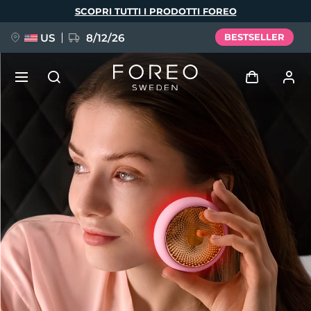
Salta
SCOPRI TUTTI I PRODOTTI FOREO
al
contenuto
principale
US
8/12/26
BESTSELLER
NUOVO
Accedi
Lingua
BREAKING NEWS
Profilo utente
English
Deutsch
Español
I miei dispositivi
FAQ™ Pure Beauty-Tech Elixir
Français
Italiano
Português
I miei ordini
Polski
Svenska
Русский
Türkçe
简体中文
繁體中文
I miei indirizzi
issa™ Teeth Whitening Set
I miei abbonamenti