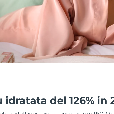
ù idratata del 126% in 
nefici di 5 trattamenti viso anti-age da vera spa. UFO™ 3 