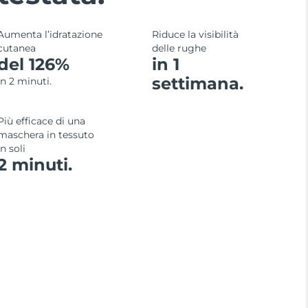
Aumenta l’idratazione
Riduce la visibilità
cutanea
delle rughe
del 126%
in 1
settimana.
in 2 minuti.
Più efficace di una
maschera in tessuto
in soli
2 minuti.