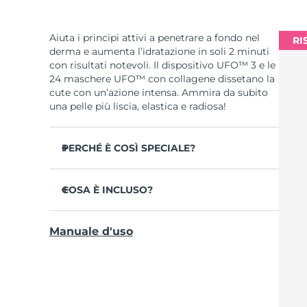
Aiuta i principi attivi a penetrare a fondo nel
RI
derma e aumenta l’idratazione in soli 2 minuti
con risultati notevoli. Il dispositivo UFO™ 3 e le
24 maschere UFO™ con collagene dissetano la
cute con un’azione intensa. Ammira da subito
una pelle più liscia, elastica e radiosa!
PERCHÉ È COSÌ SPECIALE?
Più efficace di una maschera in tessuto,
aumenta l’idratazione cutanea del 126% in 2
COSA È INCLUSO?
minuti con risultati clinicamente testati.
UFO™ 3
Riduce la visibilità delle rughe in 1 sola
Manuale d'uso
settimana con un’efficacia clinicamente
6 x UFO™ Youth Junkie 2.0 Masks, 6 x UFO™
testata.
H2Overdose 2.0 Masks, 6 x UFO™ Acai Berry
Masks & 6 x UFO™ Manuka Honey Masks
Combina trattamento maschera rigenerante,
termoterapia, crioterapia, terapia LED e
Cavo di ricarica USB
massaggio.
Guida rapida