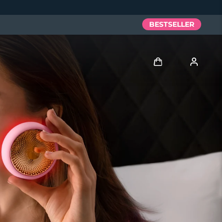
BESTSELLER
Accedi
Profilo utente
I miei dispositivi
I miei ordini
I miei indirizzi
I miei abbonamenti