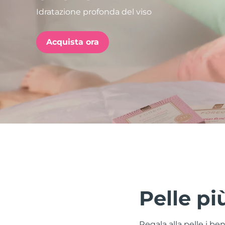
Idratazione profonda del viso
issa™ Teeth Whitening Set
Acquista ora
FAQ™ Dual LED Panel
POPOLARE
Offerte speciali
Bestseller
Pelle pi
Regala alla pelle i be