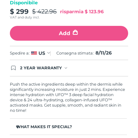
Disponibile
Turchia
Consegna stimata
8/12/26
$ 299
$ 422.96
risparmia
$ 123.96
VAT and duty incl.
Emirati Arabi Uniti
Consegna stimata
8/12/26
Add
Regno Unito
Consegna stimata
8/11/26
Stati Uniti
Consegna stimata
8/12/26
8/11/26
US
Spedire a:
Consegna stimata:
Uzbekistan
Consegna stimata
8/16/26
2 YEAR WARRANTY
Ordering today registers you for full FOREO
Vietnam
Consegna stimata
8/17/26
warranty coverage. This means if you experience
issues within 2-year of purchase, FOREO will
Push the active ingredients deep within the dermis while
replace your product free of charge.
significantly increasing moisture in just 2 mins. Experience
intense hydration with UFO™ 3 deep facial hydration
device & 24 ultra-hydrating, collagen-infused UFO™
activated masks. Get supple, smooth, and radiant skin in
no time!
WHAT MAKES IT SPECIAL?
Clinically proven to increase skin moisture by 126% in 2