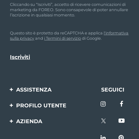
Cliccando su “Iscriviti”, accetto di ricevere comunicazioni di
marketing da FOREO. Sono consapevole di poter annullare
l’iscrizione in qualsiasi momento.
Questo sito è protetto da reCAPTCHA e applica
l'informativa
sulla privacy
and
i Termini di servizio
di Google.
ASSISTENZA
SEGUICI
Contattaci
PROFILO UTENTE
Ordini e spedizioni
Registrazione del
AZIENDA
prodotto
Garanzia e resi
FOREO
Aiuto
FAQ