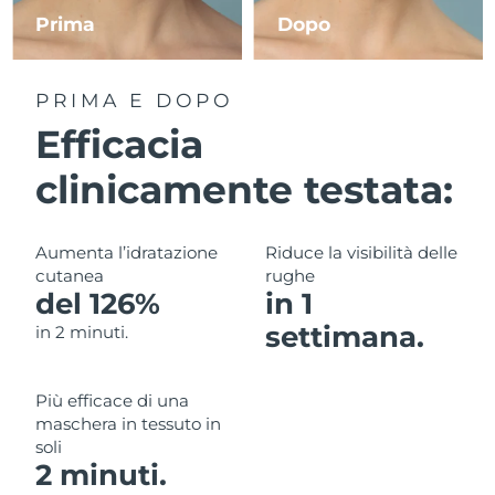
Prima
Dopo
RAS di Macao
Consegna stimata
8/13/26
PRIMA E DOPO
Malaysia
Consegna stimata
8/14/26
Efficacia
Malta
Consegna stimata
8/11/26
clinicamente testata:
Messico
Consegna stimata
8/15/26
Aumenta l’idratazione
Riduce la visibilità delle
Monaco
Consegna stimata
8/12/26
cutanea
rughe
del 126%
in 1
Paesi Bassi
Consegna stimata
8/11/26
settimana.
in 2 minuti.
Nuova Zelanda
Consegna stimata
8/11/26
Più efficace di una
Norvegia
Consegna stimata
8/11/26
maschera in tessuto in
soli
Oman
Consegna stimata
8/14/26
2 minuti.