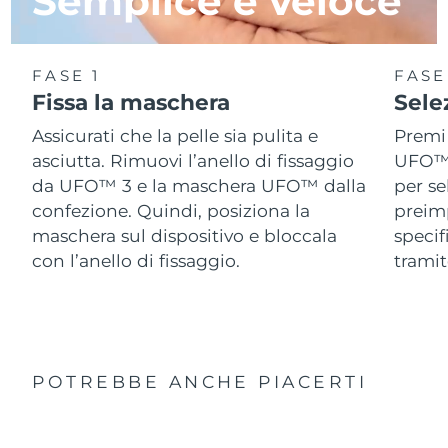
Semplice e veloce
FASE 1
FASE
Fissa la maschera
Sele
Assicurati che la pelle sia pulita e
Premi 
asciutta. Rimuovi l’anello di fissaggio
UFO™ 3
da UFO™ 3 e la maschera UFO™ dalla
per se
confezione. Quindi, posiziona la
preimp
maschera sul dispositivo e bloccala
speci
con l’anello di fissaggio.
tramit
POTREBBE ANCHE PIACERTI