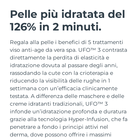
ROUTINE BEAUTY SVEDESI
Austria
Consegna stimata
8/11/26
Pelle più idratata del
126% in 2 minuti.
Bahrein
Consegna stimata
8/12/26
Detersione viso
Lifting viso
Belgio
Consegna stimata
8/11/26
Regala alla pelle i benefici di 5 trattamenti
LUNA™ 4 pacchetto
BEAR™ 2 pacchetto
viso anti-age da vera spa. UFO™ 3 contrasta
Bermuda
Consegna stimata
8/17/26
Anti-aging massage
Microcurrent toning
direttamente la perdita di elasticità e
idratazione dovuta al passare degli anni,
Bosnia ed
Consegna stimata
8/14/26
rassodando la cute con la crioterapia e
Idratazione
Igiene orale
Erzegovina
LUNA™ 4 Plus
BEAR™ 2 go
riducendo la visibilità delle rughe in 1
UFO™ 3 pacchetto
issa™ 4
Massage, LED heating
Microcurrent toning on-the-go
settimana con un’efficacia clinicamente
Brunei
Consegna stimata
8/16/26
TRATTAMENTI ANTI-AGE FAQ™
Deep facial hydration
Hybrid silicone sonic toothbrush
testata.
A differenza delle maschere e delle
Bulgaria
creme idratanti tradizionali, UFO™ 3
Consegna stimata
8/11/26
NEW
LUNA™ 4 Men
BEAR™ 2 eyes & lips
infonde un’idratazione profonda e duratura
UFO™ 3 LED
issa™ 4 plus
Canada
For men, anti-aging massage
Microcurrent line smoothing device
Consegna stimata
8/15/26
grazie alla tecnologia Hyper-Infusion, che fa
Near-infrared and red light therapy
Smart hybrid silicone sonic toothbrush
penetrare a fondo i principi attivi nel
device
Anti-age
Trattamenti LED
Cile
Consegna stimata
8/15/26
derma, dove possono offrire i massimi