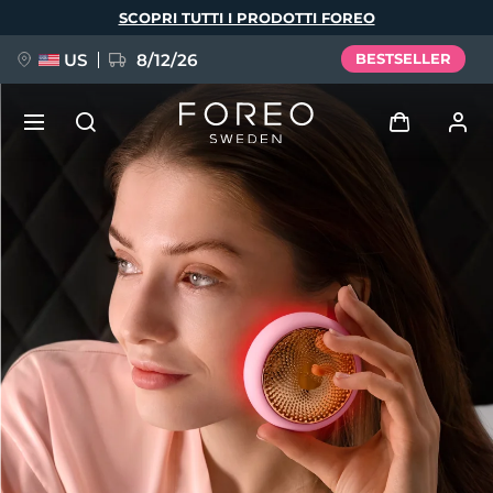
Salta
SCOPRI TUTTI I PRODOTTI FOREO
al
contenuto
principale
US
8/12/26
BESTSELLER
NUOVO
Accedi
Lingua
BREAKING NEWS
Profilo utente
English
Deutsch
Español
I miei dispositivi
FAQ™ Pure Beauty-Tech Elixir
Français
Italiano
Português
I miei ordini
Polski
Svenska
Русский
Türkçe
简体中文
繁體中文
I miei indirizzi
issa™ Teeth Whitening Set
I miei abbonamenti