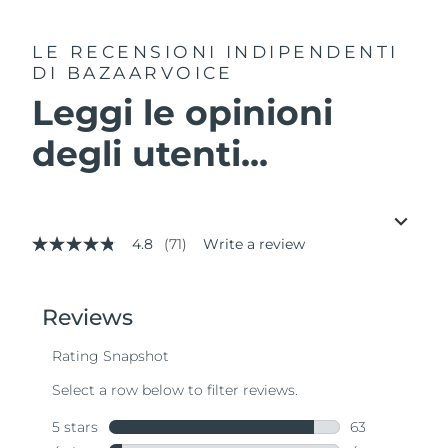
LE RECENSIONI INDIPENDENTI
DI BAZAARVOICE
Leggi le opinioni
degli utenti...
4.8
(71)
Write a review
4.8
out
of
5
stars,
average
rating
value.
Read
71
Reviews.
Same
page