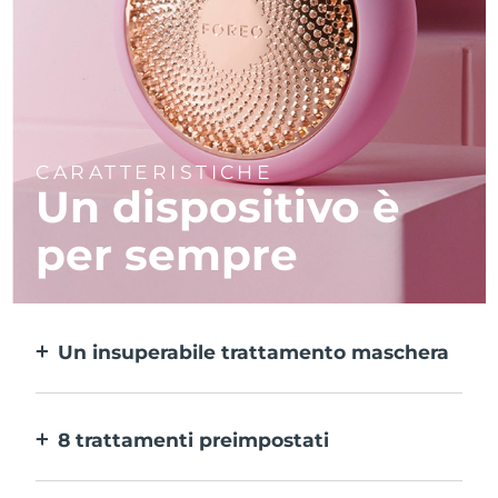
CARATTERISTICHE
Un dispositivo è
per sempre
Un insuperabile trattamento maschera
Più efficace di una maschera in tessuto e 10
volte più rapido.
8 trattamenti preimpostati
Ti basta un pulsante per provarli. E con
l’app puoi regolare il trattamento in base