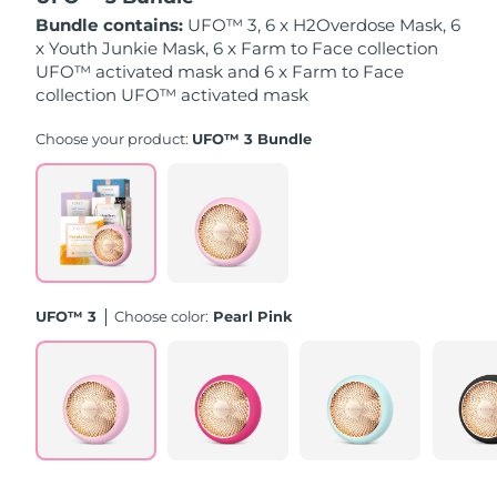
Bundle contains:
UFO™ 3, 6 x H2Overdose Mask, 6
Slovacchia
x Youth Junkie Mask, 6 x Farm to Face collection
Consegna stimata
8/11/26
UFO™ activated mask and 6 x Farm to Face
collection UFO™ activated mask
Slovenia
Consegna stimata
8/11/26
Choose your product:
UFO™ 3 Bundle
Sudafrica
Consegna stimata
8/19/26
Corea del Sud
Consegna stimata
8/13/26
Spagna
Consegna stimata
8/11/26
Svezia
Consegna stimata
8/11/26
UFO™ 3
Choose color:
Pearl Pink
Svizzera
Consegna stimata
8/11/26
Taiwan
Consegna stimata
8/16/26
Thailandia
Consegna stimata
8/15/26