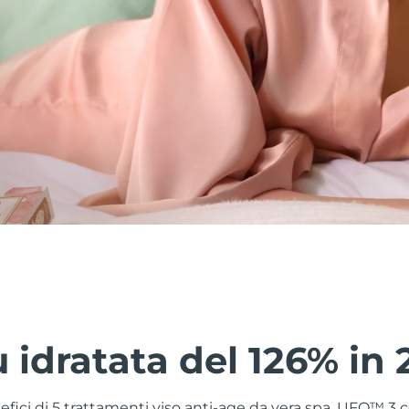
ù idratata del 126% in 
nefici di 5 trattamenti viso anti-age da vera spa. UFO™ 3 