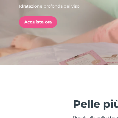
Idratazione profonda del viso
issa™ Teeth Whitening Set
Acquista ora
FAQ™ Dual LED Panel
POPOLARE
Offerte speciali
Bestseller
Pelle pi
Regala alla pelle i be