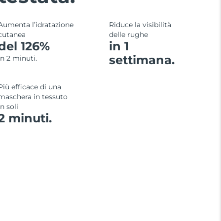
Aumenta l’idratazione
Riduce la visibilità
cutanea
delle rughe
del 126%
in 1
settimana.
in 2 minuti.
Più efficace di una
maschera in tessuto
in soli
2 minuti.