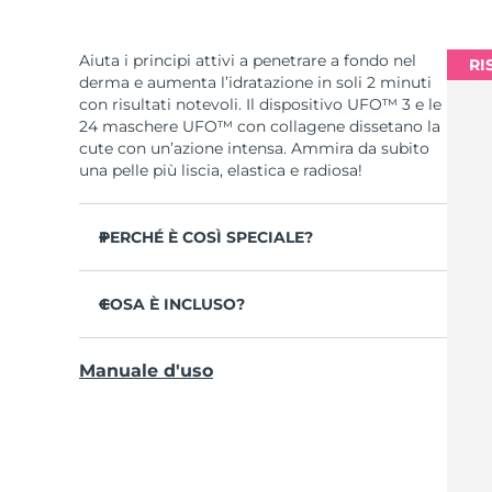
Aiuta i principi attivi a penetrare a fondo nel
RI
derma e aumenta l’idratazione in soli 2 minuti
con risultati notevoli. Il dispositivo UFO™ 3 e le
24 maschere UFO™ con collagene dissetano la
cute con un’azione intensa. Ammira da subito
una pelle più liscia, elastica e radiosa!
PERCHÉ È COSÌ SPECIALE?
Più efficace di una maschera in tessuto,
aumenta l’idratazione cutanea del 126% in 2
COSA È INCLUSO?
minuti con risultati clinicamente testati.
UFO™ 3
Riduce la visibilità delle rughe in 1 sola
Manuale d'uso
settimana con un’efficacia clinicamente
6 x UFO™ Youth Junkie 2.0 Masks, 6 x UFO™
testata.
H2Overdose 2.0 Masks, 6 x UFO™ Acai Berry
Masks & 6 x UFO™ Manuka Honey Masks
Combina trattamento maschera rigenerante,
termoterapia, crioterapia, terapia LED e
Cavo di ricarica USB
massaggio.
Guida rapida