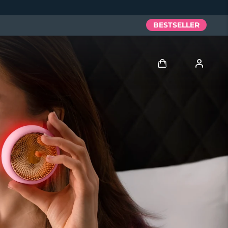
BESTSELLER
Accedi
Profilo utente
I miei dispositivi
I miei ordini
I miei indirizzi
I miei abbonamenti