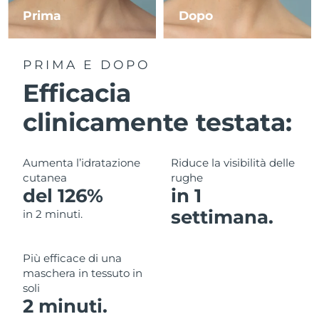
Prima
Dopo
RAS di Macao
Consegna stimata
12/08/2026
PRIMA E DOPO
Malaysia
Consegna stimata
13/08/2026
Efficacia
Malta
Consegna stimata
10/08/2026
clinicamente testata:
Messico
Consegna stimata
14/08/2026
Aumenta l’idratazione
Riduce la visibilità delle
Monaco
Consegna stimata
11/08/2026
cutanea
rughe
del 126%
in 1
Paesi Bassi
Consegna stimata
10/08/2026
settimana.
in 2 minuti.
Nuova Zelanda
Consegna stimata
10/08/2026
Più efficace di una
Norvegia
Consegna stimata
10/08/2026
maschera in tessuto in
soli
Oman
Consegna stimata
13/08/2026
2 minuti.