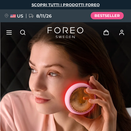
Salta
SCOPRI TUTTI I PRODOTTI FOREO
al
contenuto
principale
US
8/11/26
BESTSELLER
NUOVO
Accedi
Lingua
BREAKING NEWS
Profilo utente
English
Deutsch
Español
I miei dispositivi
FAQ™ Pure Beauty-Tech Elixir
Français
Italiano
Português
I miei ordini
Polski
Svenska
Русский
Türkçe
简体中文
繁體中文
I miei indirizzi
issa™ Teeth Whitening Set
I miei abbonamenti