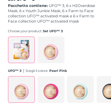
Pacchetto contiene:
UFO™ 3, 6 x H2Overdose
Slovacchia
Mask, 6 x Youth Junkie Mask, 6 x Farm to Face
Consegna stimata
10/08/2026
collection UFO™ activated mask e 6 x Farm to
Face collection UFO™ activated mask
Slovenia
Consegna stimata
10/08/2026
Choose your product:
Set UFO™ 3
Sudafrica
Consegna stimata
18/08/2026
Corea del Sud
Consegna stimata
12/08/2026
Spagna
Consegna stimata
10/08/2026
Svezia
Consegna stimata
10/08/2026
UFO™ 3
Scegli il colore:
Pearl Pink
Svizzera
Consegna stimata
10/08/2026
Taiwan
Consegna stimata
15/08/2026
Thailandia
Consegna stimata
14/08/2026