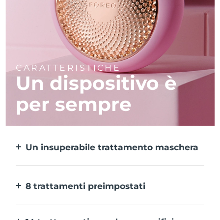
CARATTERISTICHE
Un dispositivo è
per sempre
Un insuperabile trattamento maschera
Più efficace di una maschera in tessuto e 10
volte più rapido.
8 trattamenti preimpostati
Ti basta un pulsante per provarli. E con
l’app puoi regolare il trattamento in base