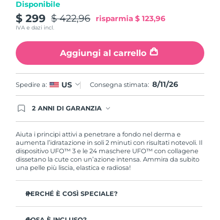
Disponibile
Turchia
Consegna stimata
11/08/2026
$ 299
$ 422,96
risparmia
$ 123,96
IVA e dazi incl.
Emirati Arabi Uniti
Consegna stimata
11/08/2026
Aggiungi al carrello
Regno Unito
Consegna stimata
10/08/2026
Stati Uniti
Consegna stimata
11/08/2026
8/11/26
US
Spedire a:
Consegna stimata:
Uzbekistan
Consegna stimata
15/08/2026
2 ANNI DI GARANZIA
Gli ordini registrati oggi avranno una copertura
Vietnam
Consegna stimata
16/08/2026
completa della garanzia FOREO. Questo significa
che, in caso di difetti nei primi 2 anni dalla data di
Aiuta i principi attivi a penetrare a fondo nel derma e
acquisto, FOREO sostituirà il tuo prodotto
aumenta l’idratazione in soli 2 minuti con risultati notevoli. Il
gratuitamente.
dispositivo UFO™ 3 e le 24 maschere UFO™ con collagene
dissetano la cute con un’azione intensa. Ammira da subito
una pelle più liscia, elastica e radiosa!
PERCHÉ È COSÌ SPECIALE?
Più efficace di una maschera in tessuto, aumenta
l’idratazione cutanea del 126% in 2 minuti con risultati
COSA È INCLUSO?