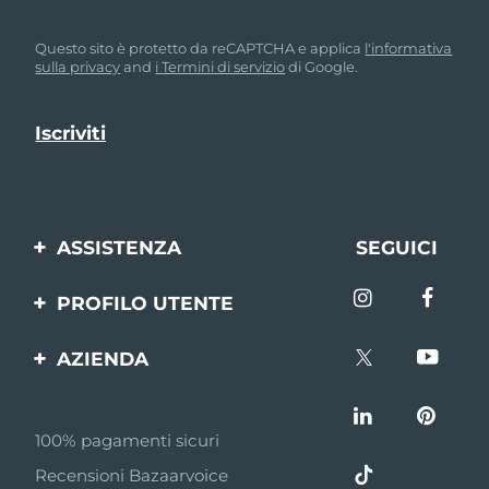
Questo sito è protetto da reCAPTCHA e applica
l'informativa
sulla privacy
and
i Termini di servizio
di Google.
ASSISTENZA
SEGUICI
Contattaci
PROFILO UTENTE
Ordini e spedizioni
Registrazione del
AZIENDA
prodotto
Garanzia e resi
FOREO
Aiuto
FAQ
100% pagamenti sicuri
Affiliazione
Informazioni sulla
Recensioni Bazaarvoice
batteria
Notizie di affiliazione