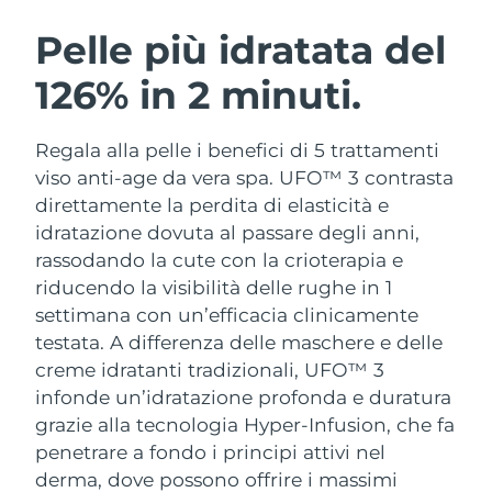
ROUTINE BEAUTY SVEDESI
Austria
Consegna stimata
10/08/2026
Pelle più idratata del
126% in 2 minuti.
Bahrein
Consegna stimata
11/08/2026
Detersione viso
Lifting viso
Belgio
Consegna stimata
10/08/2026
Regala alla pelle i benefici di 5 trattamenti
LUNA™ 4 pacchetto
BEAR™ 2 pacchetto
viso anti-age da vera spa. UFO™ 3 contrasta
Bermuda
Consegna stimata
16/08/2026
Anti-aging massage
Microcurrent toning
direttamente la perdita di elasticità e
idratazione dovuta al passare degli anni,
Bosnia ed
Consegna stimata
13/08/2026
rassodando la cute con la crioterapia e
Idratazione
Igiene orale
Erzegovina
LUNA™ 4 Plus
BEAR™ 2 go
riducendo la visibilità delle rughe in 1
UFO™ 3 pacchetto
issa™ 4
Massage, LED heating
Microcurrent toning on-the-go
settimana con un’efficacia clinicamente
Brunei
Consegna stimata
15/08/2026
TRATTAMENTI ANTI-AGE FAQ™
Deep facial hydration
Hybrid silicone sonic toothbrush
testata.
A differenza delle maschere e delle
Bulgaria
creme idratanti tradizionali, UFO™ 3
Consegna stimata
10/08/2026
NEW
LUNA™ 4 Men
BEAR™ 2 eyes & lips
infonde un’idratazione profonda e duratura
UFO™ 3 LED
issa™ 4 plus
Canada
For men, anti-aging massage
Microcurrent line smoothing device
Consegna stimata
14/08/2026
grazie alla tecnologia Hyper-Infusion, che fa
Near-infrared and red light therapy
Smart hybrid silicone sonic toothbrush
penetrare a fondo i principi attivi nel
device
Anti-age
Trattamenti LED
Cile
Consegna stimata
14/08/2026
derma, dove possono offrire i massimi