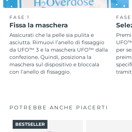
FASE 1
FASE
Fissa la maschera
Sele
Assicurati che la pelle sia pulita e
Premi 
asciutta. Rimuovi l’anello di fissaggio
UFO™ 3
da UFO™ 3 e la maschera UFO™ dalla
per se
confezione. Quindi, posiziona la
preimp
maschera sul dispositivo e bloccala
speci
con l’anello di fissaggio.
tramit
POTREBBE ANCHE PIACERTI
BESTSELLER