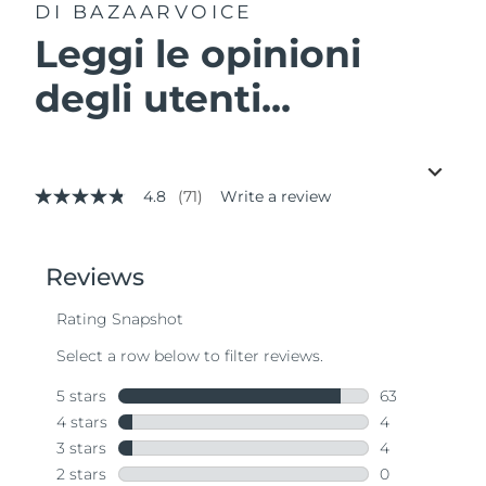
DI BAZAARVOICE
Leggi le opinioni
degli utenti...
4.8
(71)
Write a review
4.8
out
of
5
stars,
average
rating
value.
Read
71
Reviews.
Same
page
link.