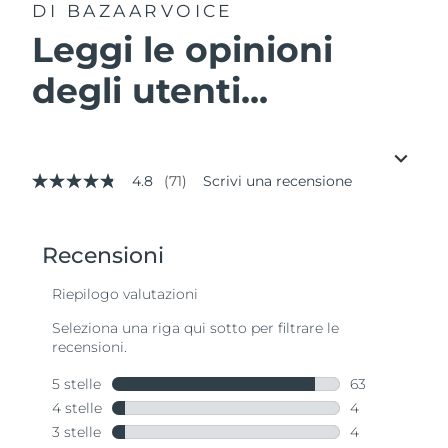
DI BAZAARVOICE
Leggi le opinioni
degli utenti...
4.8
(71)
Scrivi una recensione
4.8
stelle
su
5
,
valore
di
valutazione
medio.
Read
71
Reviews.
Stesso
link
alla
pagina.