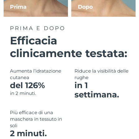
Prima
Dopo
RAS di Macao
Consegna stimata
8/10/26
PRIMA E DOPO
Malaysia
Consegna stimata
8/11/26
Efficacia
Malta
Consegna stimata
8/8/26
clinicamente testata:
Messico
Consegna stimata
8/12/26
Aumenta l’idratazione
Riduce la visibilità delle
Monaco
Consegna stimata
8/9/26
cutanea
rughe
del 126%
in 1
Paesi Bassi
Consegna stimata
8/8/26
settimana.
in 2 minuti.
Nuova Zelanda
Consegna stimata
8/8/26
Più efficace di una
Norvegia
Consegna stimata
8/8/26
maschera in tessuto in
soli
Oman
Consegna stimata
8/11/26
2 minuti.