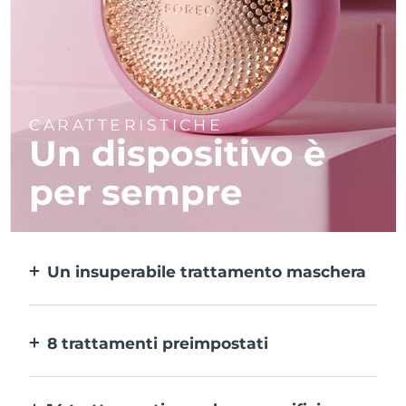
CARATTERISTICHE
Un dispositivo è
per sempre
Un insuperabile trattamento maschera
Più efficace di una maschera in tessuto e 10
volte più rapido.
8 trattamenti preimpostati
Ti basta un pulsante per provarli. E con
l’app puoi regolare il trattamento in base