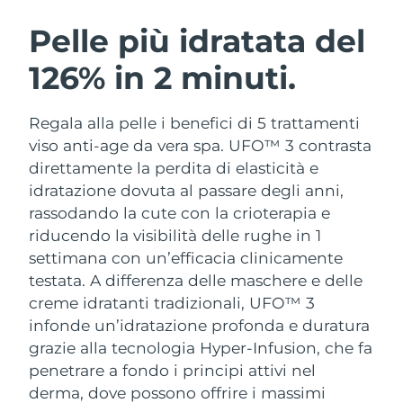
ROUTINE BEAUTY SVEDESI
Austria
Consegna stimata
8/8/26
Pelle più idratata del
126% in 2 minuti.
Bahrein
Consegna stimata
8/9/26
Detersione viso
Lifting viso
Belgio
Consegna stimata
8/8/26
Regala alla pelle i benefici di 5 trattamenti
LUNA™ 4 pacchetto
BEAR™ 2 pacchetto
viso anti-age da vera spa. UFO™ 3 contrasta
Bermuda
Consegna stimata
8/14/26
Anti-aging massage
Microcurrent toning
direttamente la perdita di elasticità e
idratazione dovuta al passare degli anni,
Bosnia ed
Consegna stimata
8/11/26
rassodando la cute con la crioterapia e
Idratazione
Igiene orale
Erzegovina
LUNA™ 4 Plus
BEAR™ 2 go
riducendo la visibilità delle rughe in 1
UFO™ 3 pacchetto
issa™ 4
Massage, LED heating
Microcurrent toning on-the-go
settimana con un’efficacia clinicamente
Brunei
Consegna stimata
8/13/26
TRATTAMENTI ANTI-AGE FAQ™
Deep facial hydration
Hybrid silicone sonic toothbrush
testata.
A differenza delle maschere e delle
Bulgaria
creme idratanti tradizionali, UFO™ 3
Consegna stimata
8/8/26
NEW
LUNA™ 4 Men
BEAR™ 2 eyes & lips
infonde un’idratazione profonda e duratura
UFO™ 3 LED
issa™ 4 plus
Canada
For men, anti-aging massage
Microcurrent line smoothing device
Consegna stimata
8/12/26
grazie alla tecnologia Hyper-Infusion, che fa
Near-infrared and red light therapy
Smart hybrid silicone sonic toothbrush
penetrare a fondo i principi attivi nel
device
Anti-age
Trattamenti LED
Cile
Consegna stimata
8/12/26
derma, dove possono offrire i massimi