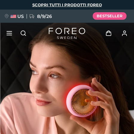
Salta
SCOPRI TUTTI I PRODOTTI FOREO
al
contenuto
principale
US
8/9/26
BESTSELLER
NUOVO
Accedi
Lingua
BREAKING NEWS
Profilo utente
English
Deutsch
Español
I miei dispositivi
FAQ™ Pure Beauty-Tech Elixir
Français
Italiano
Português
I miei ordini
Polski
Svenska
Русский
Türkçe
简体中文
繁體中文
I miei indirizzi
issa™ Teeth Whitening Set
I miei abbonamenti