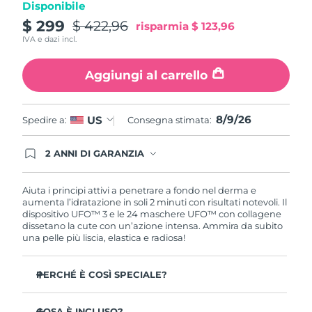
Disponibile
Turchia
Consegna stimata
8/9/26
$ 299
$ 422,96
risparmia
$ 123,96
IVA e dazi incl.
Emirati Arabi Uniti
Consegna stimata
8/9/26
Aggiungi al carrello
Regno Unito
Consegna stimata
8/8/26
Stati Uniti
Consegna stimata
8/9/26
8/9/26
US
Spedire a:
Consegna stimata:
Uzbekistan
Consegna stimata
8/13/26
2 ANNI DI GARANZIA
Gli ordini registrati oggi avranno una copertura
Vietnam
Consegna stimata
8/14/26
completa della garanzia FOREO. Questo significa
che, in caso di difetti nei primi 2 anni dalla data di
Aiuta i principi attivi a penetrare a fondo nel derma e
acquisto, FOREO sostituirà il tuo prodotto
aumenta l’idratazione in soli 2 minuti con risultati notevoli. Il
gratuitamente.
dispositivo UFO™ 3 e le 24 maschere UFO™ con collagene
dissetano la cute con un’azione intensa. Ammira da subito
una pelle più liscia, elastica e radiosa!
PERCHÉ È COSÌ SPECIALE?
Più efficace di una maschera in tessuto, aumenta
l’idratazione cutanea del 126% in 2 minuti con risultati
COSA È INCLUSO?