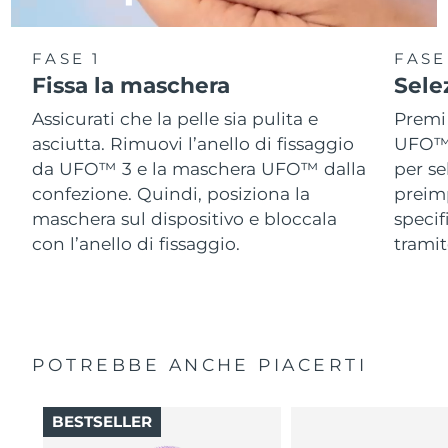
FASE 1
FASE
Fissa la maschera
Sele
Assicurati che la pelle sia pulita e
Premi 
asciutta. Rimuovi l’anello di fissaggio
UFO™ 3
da UFO™ 3 e la maschera UFO™ dalla
per se
confezione. Quindi, posiziona la
preimp
maschera sul dispositivo e bloccala
speci
con l’anello di fissaggio.
tramit
POTREBBE ANCHE PIACERTI
BESTSELLER