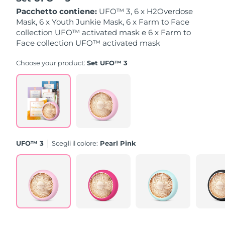
Pacchetto contiene:
UFO™ 3, 6 x H2Overdose
Slovacchia
Mask, 6 x Youth Junkie Mask, 6 x Farm to Face
Consegna stimata
8/8/26
collection UFO™ activated mask e 6 x Farm to
Face collection UFO™ activated mask
Slovenia
Consegna stimata
8/8/26
Choose your product:
Set UFO™ 3
Sudafrica
Consegna stimata
8/16/26
Corea del Sud
Consegna stimata
8/10/26
Spagna
Consegna stimata
8/8/26
Svezia
Consegna stimata
8/8/26
UFO™ 3
Scegli il colore:
Pearl Pink
Svizzera
Consegna stimata
8/8/26
Taiwan
Consegna stimata
8/13/26
Thailandia
Consegna stimata
8/12/26