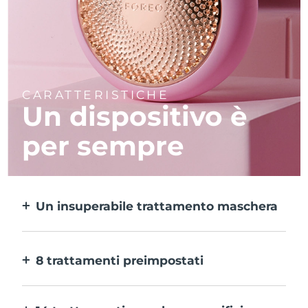
CARATTERISTICHE
Un dispositivo è
per sempre
Un insuperabile trattamento maschera
Più efficace di una maschera in tessuto e 10
volte più rapido.
8 trattamenti preimpostati
Ti basta un pulsante per provarli. E con
l’app puoi regolare il trattamento in base