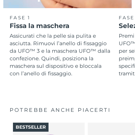
FASE 1
FASE
Fissa la maschera
Sele
Assicurati che la pelle sia pulita e
Premi 
asciutta. Rimuovi l’anello di fissaggio
UFO™ 3
da UFO™ 3 e la maschera UFO™ dalla
per se
confezione. Quindi, posiziona la
preimp
maschera sul dispositivo e bloccala
speci
con l’anello di fissaggio.
tramit
POTREBBE ANCHE PIACERTI
BESTSELLER