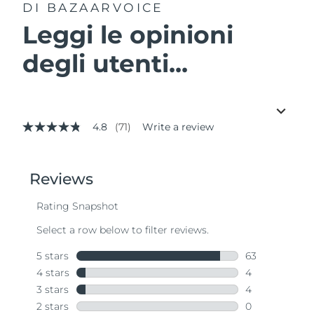
DI BAZAARVOICE
Leggi le opinioni
degli utenti...
4.8
(71)
Write a review
4.8
out
of
5
stars,
average
rating
value.
Read
71
Reviews.
Same
page
link.