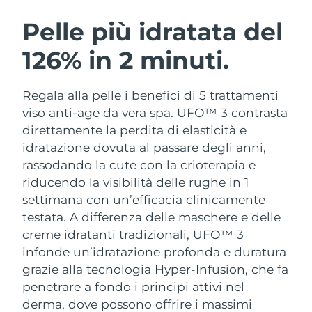
ROUTINE BEAUTY SVEDESI
Austria
Consegna stimata
8/10/26
Pelle più idratata del
126% in 2 minuti.
Bahrein
Consegna stimata
8/11/26
Detersione viso
Lifting viso
Belgio
Consegna stimata
8/10/26
Regala alla pelle i benefici di 5 trattamenti
LUNA™ 4 pacchetto
BEAR™ 2 pacchetto
viso anti-age da vera spa. UFO™ 3 contrasta
Bermuda
Consegna stimata
8/16/26
Anti-aging massage
Microcurrent toning
direttamente la perdita di elasticità e
idratazione dovuta al passare degli anni,
Bosnia ed
Consegna stimata
8/13/26
rassodando la cute con la crioterapia e
Idratazione
Igiene orale
Erzegovina
LUNA™ 4 Plus
BEAR™ 2 go
riducendo la visibilità delle rughe in 1
UFO™ 3 pacchetto
issa™ 4
Massage, LED heating
Microcurrent toning on-the-go
settimana con un’efficacia clinicamente
Brunei
Consegna stimata
8/15/26
TRATTAMENTI ANTI-AGE FAQ™
Deep facial hydration
Hybrid silicone sonic toothbrush
testata.
A differenza delle maschere e delle
Bulgaria
creme idratanti tradizionali, UFO™ 3
Consegna stimata
8/10/26
NEW
LUNA™ 4 Men
BEAR™ 2 eyes & lips
infonde un’idratazione profonda e duratura
UFO™ 3 LED
issa™ 4 plus
Canada
For men, anti-aging massage
Microcurrent line smoothing device
Consegna stimata
8/14/26
grazie alla tecnologia Hyper-Infusion, che fa
Near-infrared and red light therapy
Smart hybrid silicone sonic toothbrush
penetrare a fondo i principi attivi nel
device
Anti-age
Trattamenti LED
Cile
Consegna stimata
8/14/26
derma, dove possono offrire i massimi