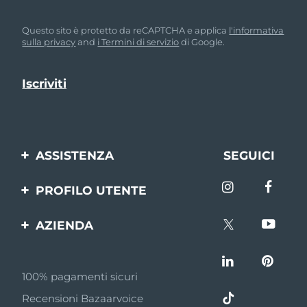
Questo sito è protetto da reCAPTCHA e applica
l'informativa
sulla privacy
and
i Termini di servizio
di Google.
ASSISTENZA
SEGUICI
Contattaci
PROFILO UTENTE
Ordini e spedizioni
Registrazione del
AZIENDA
prodotto
Garanzia e resi
FOREO
Aiuto
FAQ
100% pagamenti sicuri
Affiliazione
Informazioni sulla
Recensioni Bazaarvoice
batteria
Notizie di affiliazione