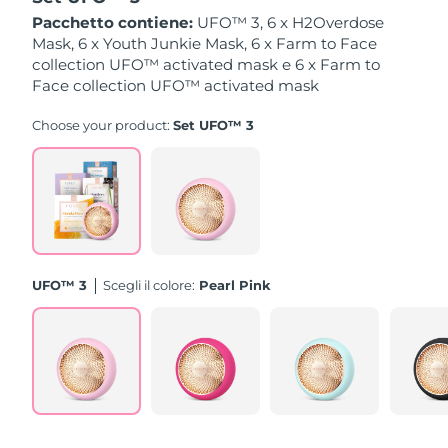
Pacchetto contiene:
UFO™ 3, 6 x H2Overdose
Slovacchia
Mask, 6 x Youth Junkie Mask, 6 x Farm to Face
Consegna stimata
8/10/26
collection UFO™ activated mask e 6 x Farm to
Face collection UFO™ activated mask
Slovenia
Consegna stimata
8/10/26
Choose your product:
Set UFO™ 3
Sudafrica
Consegna stimata
8/18/26
Corea del Sud
Consegna stimata
8/12/26
Spagna
Consegna stimata
8/10/26
Svezia
Consegna stimata
8/10/26
UFO™ 3
Scegli il colore:
Pearl Pink
Svizzera
Consegna stimata
8/10/26
Taiwan
Consegna stimata
8/15/26
Thailandia
Consegna stimata
8/14/26