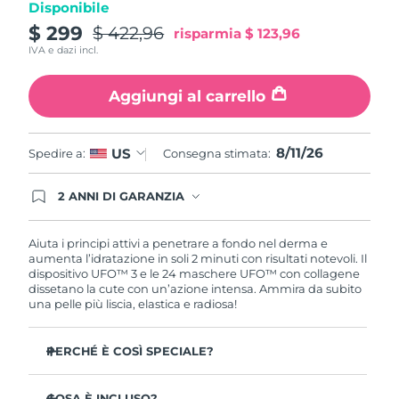
Disponibile
Turchia
Consegna stimata
8/11/26
$ 299
$ 422,96
risparmia
$ 123,96
IVA e dazi incl.
Emirati Arabi Uniti
Consegna stimata
8/11/26
Aggiungi al carrello
Regno Unito
Consegna stimata
8/10/26
Stati Uniti
Consegna stimata
8/11/26
8/11/26
US
Spedire a:
Consegna stimata:
Uzbekistan
Consegna stimata
8/15/26
2 ANNI DI GARANZIA
Gli ordini registrati oggi avranno una copertura
Vietnam
Consegna stimata
8/16/26
completa della garanzia FOREO. Questo significa
che, in caso di difetti nei primi 2 anni dalla data di
Aiuta i principi attivi a penetrare a fondo nel derma e
acquisto, FOREO sostituirà il tuo prodotto
aumenta l’idratazione in soli 2 minuti con risultati notevoli. Il
gratuitamente.
dispositivo UFO™ 3 e le 24 maschere UFO™ con collagene
dissetano la cute con un’azione intensa. Ammira da subito
una pelle più liscia, elastica e radiosa!
PERCHÉ È COSÌ SPECIALE?
Più efficace di una maschera in tessuto, aumenta
l’idratazione cutanea del 126% in 2 minuti con risultati
COSA È INCLUSO?