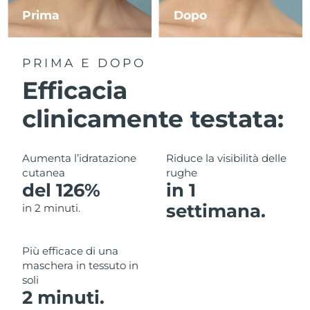
Prima
Dopo
RAS di Macao
Consegna stimata
8/12/26
PRIMA E DOPO
Malaysia
Consegna stimata
8/13/26
Efficacia
Malta
Consegna stimata
8/10/26
clinicamente testata:
Messico
Consegna stimata
8/14/26
Aumenta l’idratazione
Riduce la visibilità delle
Monaco
Consegna stimata
8/11/26
cutanea
rughe
del 126%
in 1
Paesi Bassi
Consegna stimata
8/10/26
settimana.
in 2 minuti.
Nuova Zelanda
Consegna stimata
8/10/26
Più efficace di una
Norvegia
Consegna stimata
8/10/26
maschera in tessuto in
soli
Oman
Consegna stimata
8/13/26
2 minuti.