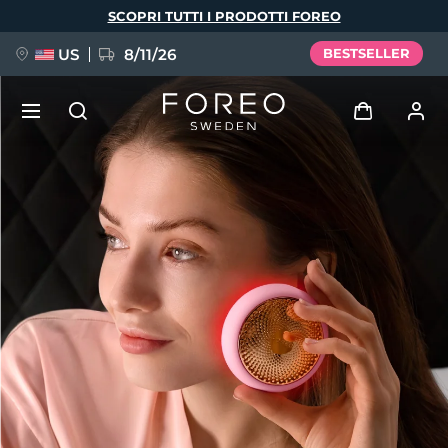
Salta
SCOPRI TUTTI I PRODOTTI FOREO
al
contenuto
principale
US
8/11/26
BESTSELLER
NUOVO
Accedi
Lingua
BREAKING NEWS
Profilo utente
English
Deutsch
Español
I miei dispositivi
FAQ™ Pure Beauty-Tech Elixir
Français
Italiano
Português
I miei ordini
Polski
Svenska
Русский
Türkçe
简体中文
繁體中文
I miei indirizzi
issa™ Teeth Whitening Set
I miei abbonamenti