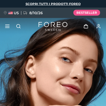
Salta
SCOPRI TUTTI I PRODOTTI FOREO
al
contenuto
principale
US
8/10/26
BESTSELLER
NUOVO
Accedi
Lingua
BREAKING NEWS
Profilo utente
English
Deutsch
Español
I miei dispositivi
FAQ™ Pure Beauty-Tech Elixir
Français
Italiano
Português
I miei ordini
Polski
Svenska
Русский
Türkçe
简体中文
繁體中文
I miei indirizzi
issa™ Teeth Whitening Set
I miei abbonamenti