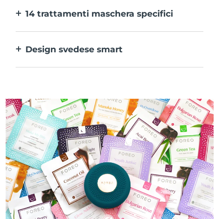
l’app puoi regolare il trattamento in base
14 trattamenti maschera specifici
alle tue preferenze.
La perfetta combinazione delle varie
tecnologie per potenziare al massimo gli
Design svedese smart
ingredienti della maschera.
100% impermeabile e ultraigienico. Fino a
40 minuti di utilizzo per carica USB.