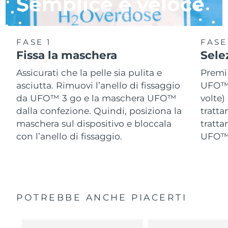
Semplice e veloce
FASE 1
FASE
Fissa la maschera
Sele
Assicurati che la pelle sia pulita e
Premi 
asciutta. Rimuovi l’anello di fissaggio
UFO™ 
da UFO™ 3 go e la maschera UFO™
volte)
dalla confezione. Quindi, posiziona la
tratta
maschera sul dispositivo e bloccala
tratta
con l’anello di fissaggio.
UFO™ 
POTREBBE ANCHE PIACERTI