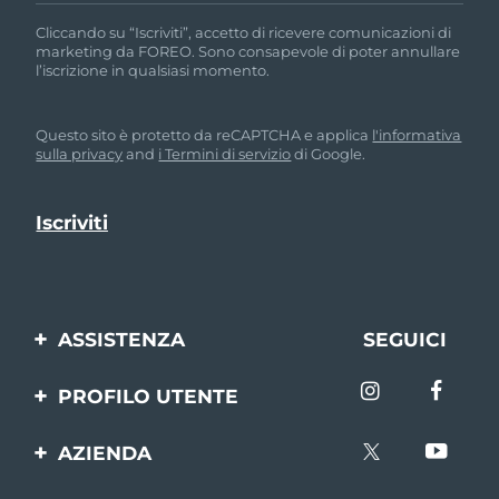
Cliccando su “Iscriviti”, accetto di ricevere comunicazioni di
marketing da FOREO. Sono consapevole di poter annullare
l’iscrizione in qualsiasi momento.
Questo sito è protetto da reCAPTCHA e applica
l'informativa
sulla privacy
and
i Termini di servizio
di Google.
ASSISTENZA
SEGUICI
Contattaci
PROFILO UTENTE
Ordini e spedizioni
Registrazione del
AZIENDA
prodotto
Garanzia e resi
FOREO