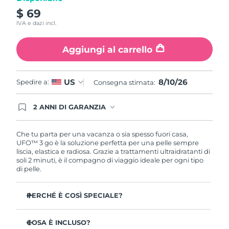
Turchia
Consegna stimata
8/10/26
$ 69
IVA e dazi incl.
Emirati Arabi Uniti
Consegna stimata
8/10/26
Aggiungi al carrello
Regno Unito
Consegna stimata
8/9/26
Stati Uniti
Consegna stimata
8/10/26
8/10/26
US
Spedire a:
Consegna stimata:
Uzbekistan
Consegna stimata
8/14/26
2 ANNI DI GARANZIA
Gli ordini registrati oggi avranno una copertura
completa della garanzia FOREO. Questo significa
Vietnam
Consegna stimata
8/15/26
che, in caso di difetti nei primi 2 anni dalla data di
Che tu parta per una vacanza o sia spesso fuori casa,
acquisto, FOREO sostituirà il tuo prodotto
UFO™ 3 go è la soluzione perfetta per una pelle sempre
gratuitamente.
liscia, elastica e radiosa. Grazie a trattamenti ultraidratanti di
soli 2 minuti, è il compagno di viaggio ideale per ogni tipo
di pelle.
PERCHÉ È COSÌ SPECIALE?
Un design leggero e compatto da portare sempre con
te, per una pelle splendente anche in viaggio.
COSA È INCLUSO?