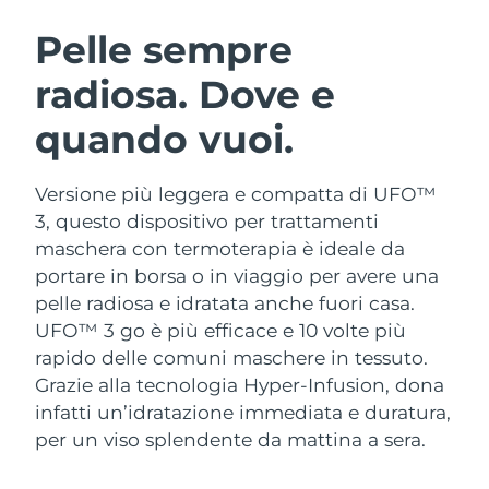
ROUTINE BEAUTY SVEDESI
Austria
Consegna stimata
8/9/26
Pelle sempre
radiosa. Dove e
Bahrein
Consegna stimata
8/10/26
quando vuoi.
Detersione viso
Lifting viso
Belgio
Consegna stimata
8/9/26
LUNA™ 4 pacchetto
BEAR™ 2 pacchetto
Bermuda
Consegna stimata
8/15/26
Versione più leggera e compatta di UFO™
Anti-aging massage
Microcurrent toning
3, questo dispositivo per trattamenti
Bosnia ed
maschera con termoterapia è ideale da
Consegna stimata
8/12/26
Idratazione
Igiene orale
Erzegovina
portare in borsa o in viaggio per avere una
LUNA™ 4 Plus
BEAR™ 2 go
UFO™ 3 pacchetto
issa™ 4
pelle radiosa e idratata anche fuori casa.
Massage, LED heating
Microcurrent toning on-the-go
Brunei
Consegna stimata
8/14/26
TRATTAMENTI ANTI-AGE FAQ™
UFO™ 3 go è più efficace e 10 volte più
Deep facial hydration
Hybrid silicone sonic toothbrush
rapido delle comuni maschere in tessuto.
Bulgaria
Consegna stimata
8/9/26
NEW
Grazie alla tecnologia Hyper-Infusion, dona
LUNA™ 4 Men
BEAR™ 2 eyes & lips
UFO™ 3 LED
issa™ 4 plus
infatti un’idratazione immediata e duratura,
Canada
For men, anti-aging massage
Microcurrent line smoothing device
Consegna stimata
8/13/26
Near-infrared and red light therapy
per un viso splendente da mattina a sera.
Smart hybrid silicone sonic toothbrush
device
Anti-age
Trattamenti LED
Cile
Consegna stimata
8/13/26