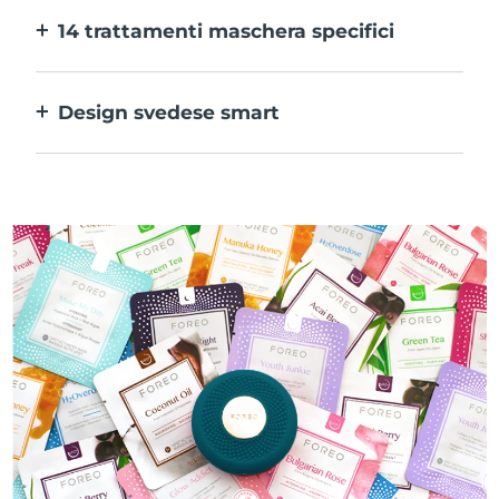
l’app puoi regolare il trattamento in base
14 trattamenti maschera specifici
alle tue preferenze.
La perfetta combinazione delle varie
tecnologie per potenziare al massimo gli
Design svedese smart
ingredienti della maschera.
100% impermeabile e ultraigienico. Fino a
40 minuti di utilizzo per carica USB.