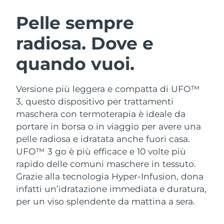
ROUTINE BEAUTY SVEDESI
Austria
Consegna stimata
8/8/26
Pelle sempre
radiosa. Dove e
Bahrein
Consegna stimata
8/9/26
quando vuoi.
Detersione viso
Lifting viso
Belgio
Consegna stimata
8/8/26
LUNA™ 4 pacchetto
BEAR™ 2 pacchetto
Bermuda
Consegna stimata
8/14/26
Versione più leggera e compatta di UFO™
Anti-aging massage
Microcurrent toning
3, questo dispositivo per trattamenti
Bosnia ed
maschera con termoterapia è ideale da
Consegna stimata
8/11/26
Idratazione
Igiene orale
Erzegovina
portare in borsa o in viaggio per avere una
LUNA™ 4 Plus
BEAR™ 2 go
UFO™ 3 pacchetto
issa™ 4
pelle radiosa e idratata anche fuori casa.
Massage, LED heating
Microcurrent toning on-the-go
Brunei
Consegna stimata
8/13/26
TRATTAMENTI ANTI-AGE FAQ™
UFO™ 3 go è più efficace e 10 volte più
Deep facial hydration
Hybrid silicone sonic toothbrush
rapido delle comuni maschere in tessuto.
Bulgaria
Consegna stimata
8/8/26
NEW
Grazie alla tecnologia Hyper-Infusion, dona
LUNA™ 4 Men
BEAR™ 2 eyes & lips
UFO™ 3 LED
issa™ 4 plus
infatti un’idratazione immediata e duratura,
Canada
For men, anti-aging massage
Microcurrent line smoothing device
Consegna stimata
8/12/26
Near-infrared and red light therapy
per un viso splendente da mattina a sera.
Smart hybrid silicone sonic toothbrush
device
Anti-age
Trattamenti LED
Cile
Consegna stimata
8/12/26