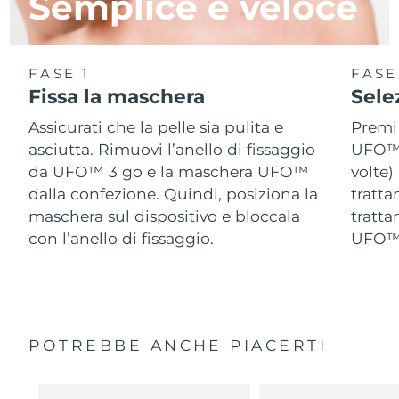
Semplice e veloce
FASE 1
FASE
Fissa la maschera
Sele
Assicurati che la pelle sia pulita e
Premi 
asciutta. Rimuovi l’anello di fissaggio
UFO™ 
da UFO™ 3 go e la maschera UFO™
volte)
dalla confezione. Quindi, posiziona la
tratta
maschera sul dispositivo e bloccala
tratta
con l’anello di fissaggio.
UFO™ 
POTREBBE ANCHE PIACERTI