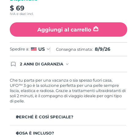
Turchia
Consegna stimata
8/9/26
$ 69
IVA e dazi incl.
Emirati Arabi Uniti
Consegna stimata
8/9/26
Aggiungi al carrello
Regno Unito
Consegna stimata
8/8/26
Stati Uniti
Consegna stimata
8/9/26
8/9/26
US
Spedire a:
Consegna stimata:
Uzbekistan
Consegna stimata
8/13/26
2 ANNI DI GARANZIA
Gli ordini registrati oggi avranno una copertura
completa della garanzia FOREO. Questo significa
Vietnam
Consegna stimata
8/14/26
che, in caso di difetti nei primi 2 anni dalla data di
Che tu parta per una vacanza o sia spesso fuori casa,
acquisto, FOREO sostituirà il tuo prodotto
UFO™ 3 go è la soluzione perfetta per una pelle sempre
gratuitamente.
liscia, elastica e radiosa. Grazie a trattamenti ultraidratanti di
soli 2 minuti, è il compagno di viaggio ideale per ogni tipo
di pelle.
PERCHÉ È COSÌ SPECIALE?
Un design leggero e compatto da portare sempre con
te, per una pelle splendente anche in viaggio.
COSA È INCLUSO?