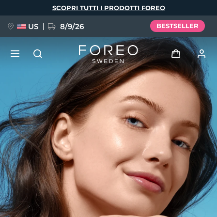
Salta
SCOPRI TUTTI I PRODOTTI FOREO
al
contenuto
principale
US
8/9/26
BESTSELLER
NUOVO
Accedi
Lingua
BREAKING NEWS
Profilo utente
English
Deutsch
Español
I miei dispositivi
FAQ™ Pure Beauty-Tech Elixir
Français
Italiano
Português
I miei ordini
Polski
Svenska
Русский
Türkçe
简体中文
繁體中文
I miei indirizzi
issa™ Teeth Whitening Set
I miei abbonamenti