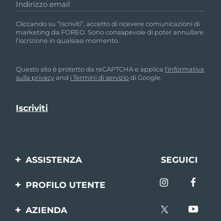
Indirizzo email
Cliccando su “Iscriviti”, accetto di ricevere comunicazioni di
marketing da FOREO. Sono consapevole di poter annullare
l’iscrizione in qualsiasi momento.
Questo sito è protetto da reCAPTCHA e applica
l'informativa
sulla privacy
and
i Termini di servizio
di Google.
ASSISTENZA
SEGUICI
Contattaci
PROFILO UTENTE
Ordini e spedizioni
Registrazione del
AZIENDA
prodotto
Garanzia e resi